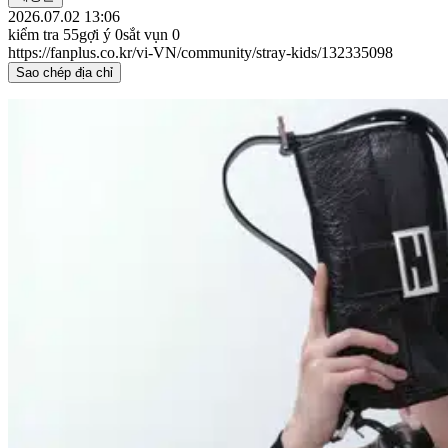
2026.07.02 13:06
kiểm tra
55
gợi ý
0
sắt vụn
0
https://fanplus.co.kr/vi-VN/community/stray-kids/132335098
Sao chép địa chỉ