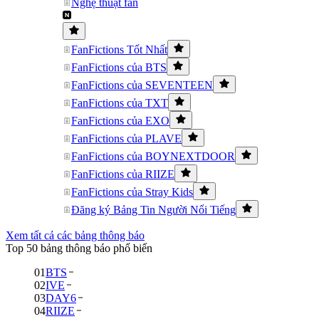
Nghệ thuật fan
FanFictions Tốt Nhất
FanFictions của BTS
FanFictions của SEVENTEEN
FanFictions của TXT
FanFictions của EXO
FanFictions của PLAVE
FanFictions của BOYNEXTDOOR
FanFictions của RIIZE
FanFictions của Stray Kids
Đăng ký Bảng Tin Người Nổi Tiếng
Xem tất cả các bảng thông báo
Top 50 bảng thông báo phổ biến
01
BTS
02
IVE
03
DAY6
04
RIIZE