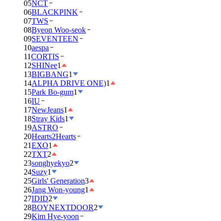
05
NCT
06
BLACKPINK
07
TWS
08
Byeon Woo-seok
09
SEVENTEEN
10
aespa
11
CORTIS
12
SHINee
1
13
BIGBANG
1
14
ALPHA DRIVE ONE)
1
15
Park Bo-gum
1
16
IU
17
NewJeans
1
18
Stray Kids
1
19
ASTRO
20
Hearts2Hearts
21
EXO
1
22
TXT
2
23
songhyekyo
2
24
Suzy
1
25
Girls' Generation
3
26
Jang Won-young
1
27
IDID
2
28
BOYNEXTDOOR
2
29
Kim Hye-yoon