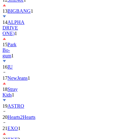
13
BIGBANG
1
14
ALPHA
DRIVE
ONE)
1
15
Park
Bo-
gum
1
16
IU
17
NewJeans
1
18
Stray
Kids
1
19
ASTRO
20
Hearts2Hearts
21
EXO
1