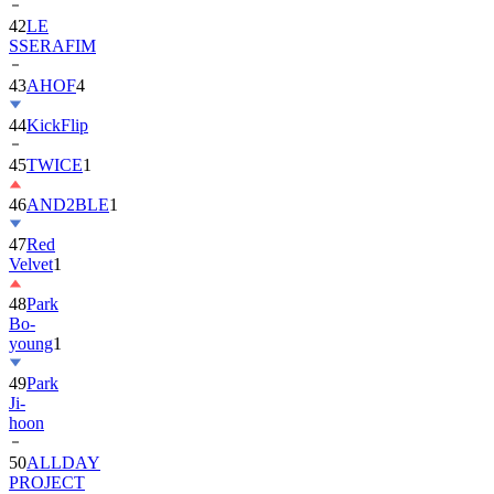
42
LE
SSERAFIM
43
AHOF
4
44
KickFlip
45
TWICE
1
46
AND2BLE
1
47
Red
Velvet
1
48
Park
Bo-
young
1
49
Park
Ji-
hoon
50
ALLDAY
PROJECT