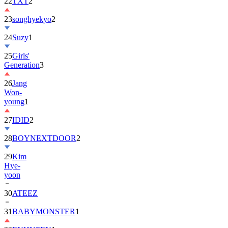
22
TXT
2
23
songhyekyo
2
24
Suzy
1
25
Girls'
Generation
3
26
Jang
Won-
young
1
27
IDID
2
28
BOYNEXTDOOR
2
29
Kim
Hye-
yoon
30
ATEEZ
31
BABYMONSTER
1