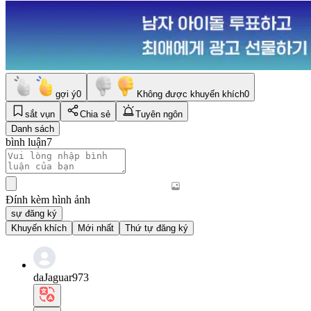
gợi ý
0
Không được khuyến khích
0
sắt vụn
Chia sẻ
Tuyên ngôn
Danh sách
bình luận
7
Đính kèm hình ảnh
sự đăng ký
Khuyến khích
Mới nhất
Thứ tự đăng ký
daJaguar973