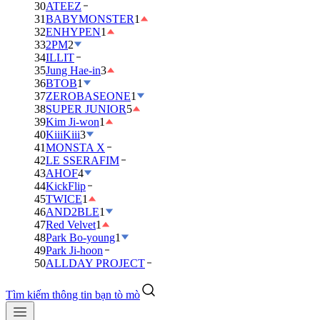
30
ATEEZ
31
BABYMONSTER
1
32
ENHYPEN
1
33
2PM
2
34
ILLIT
35
Jung Hae-in
3
36
BTOB
1
37
ZEROBASEONE
1
38
SUPER JUNIOR
5
39
Kim Ji-won
1
40
KiiiKiii
3
41
MONSTA X
42
LE SSERAFIM
43
AHOF
4
44
KickFlip
45
TWICE
1
46
AND2BLE
1
47
Red Velvet
1
48
Park Bo-young
1
49
Park Ji-hoon
50
ALLDAY PROJECT
Tìm kiếm thông tin bạn tò mò