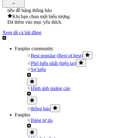
tiêu đề bảng thông báo
Khi bạn chọn một biểu tượng
Đã thêm vào mục yêu thích.
Xem tất cả bài đăng
Fanplus community
Best popular (Best of best)
Phổ biến nhất (hiện tại)
Sự kiện
Hình ảnh quảng cáo
thông báo
Fanplus
Bảng tự do