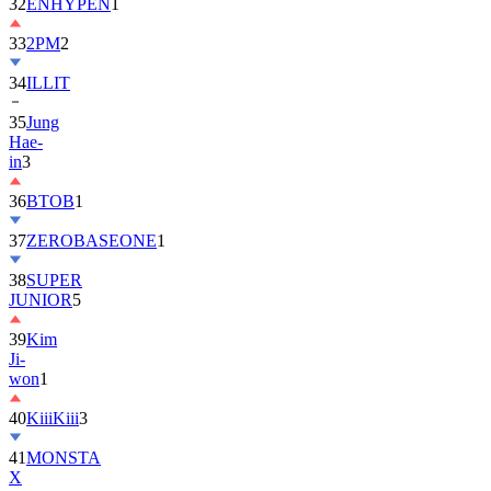
32
ENHYPEN
1
33
2PM
2
34
ILLIT
35
Jung
Hae-
in
3
36
BTOB
1
37
ZEROBASEONE
1
38
SUPER
JUNIOR
5
39
Kim
Ji-
won
1
40
KiiiKiii
3
41
MONSTA
X