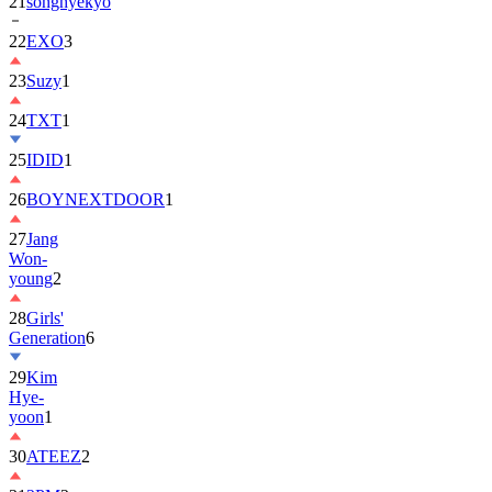
21
songhyekyo
22
EXO
3
23
Suzy
1
24
TXT
1
25
IDID
1
26
BOYNEXTDOOR
1
27
Jang
Won-
young
2
28
Girls'
Generation
6
29
Kim
Hye-
yoon
1
30
ATEEZ
2