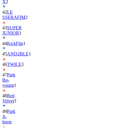
X
2
42
LE
SSERAFIM
2
43
SUPER
JUNIOR
1
44
KickFlip
1
45
AND2BLE
1
46
TWICE
1
47
Park
Bo-
young
1
48
Red
Velvet
3
49
Park
Ji-
hoon