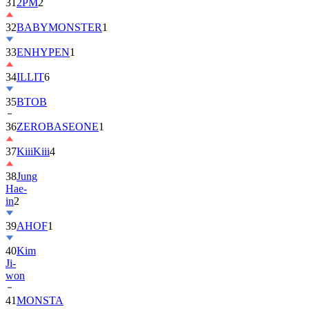
31
2PM
2
32
BABYMONSTER
1
33
ENHYPEN
1
34
ILLIT
6
35
BTOB
36
ZEROBASEONE
1
37
KiiiKiii
4
38
Jung
Hae-
in
2
39
AHOF
1
40
Kim
Ji-
won
41
MONSTA