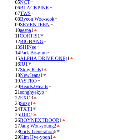
05
NCT
06
BLACKPINK
07
TWS
08
Byeon Woo-seok
09
SEVENTEEN
10
aespa
1
11
CORTIS
1
12
BIGBANG
13
SHINee
14
Park Bo-gum
15
ALPHA DRIVE ONE)
1
16
IU
1
17
Stray Kids
1
18
NewJeans
1
19
ASTRO
20
Hearts2Hearts
21
songhyekyo
22
EXO
3
23
Suzy
1
24
TXT
1
25
IDID
1
26
BOYNEXTDOOR
1
27
Jang Won-young
2
28
Girls' Generation
6
29
Kim Hye-yoon
1