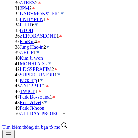
30
ATEEZ
2
31
2PM
2
32
BABYMONSTER
1
33
ENHYPEN
1
34
ILLIT
6
35
BTOB
36
ZEROBASEONE
1
37
KiiiKiii
4
38
Jung Hae-in
2
39
AHOF
1
40
Kim Ji-won
41
MONSTA X
2
42
LE SSERAFIM
2
43
SUPER JUNIOR
1
44
KickFlip
1
45
AND2BLE
1
46
TWICE
1
47
Park Bo-young
1
48
Red Velvet
3
49
Park Ji-hoon
50
ALLDAY PROJECT
Tìm kiếm thông tin bạn tò mò