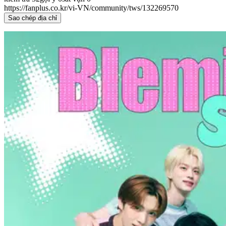
https://fanplus.co.kr/vi-VN/community/tws/132269570
Sao chép địa chỉ