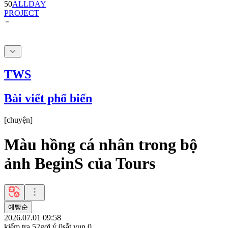
50
ALLDAY
PROJECT
TWS
Bài viết phổ biến
[
chuyện
]
Màu hồng cá nhân trong bộ
ảnh BeginS của Tours
예빵순
2026.07.01 09:58
kiểm tra
52
gợi ý
0
sắt vụn
0