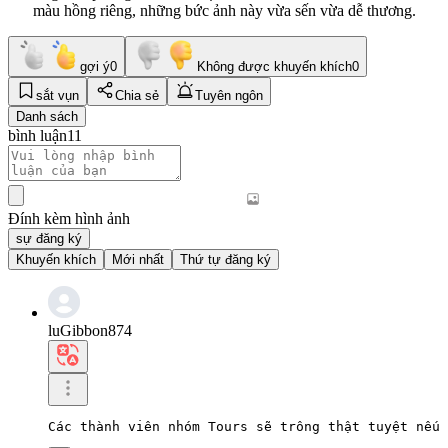
màu hồng riêng, những bức ảnh này vừa sến vừa dễ thương.
gợi ý
0
Không được khuyến khích
0
sắt vụn
Chia sẻ
Tuyên ngôn
Danh sách
bình luận
11
Đính kèm hình ảnh
sự đăng ký
Khuyến khích
Mới nhất
Thứ tự đăng ký
luGibbon874
Các thành viên nhóm Tours sẽ trông thật tuyệt nếu 