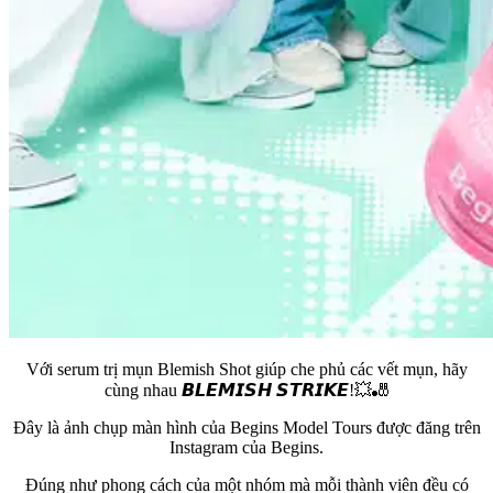
Với serum trị mụn Blemish Shot giúp che phủ các vết mụn, hãy
cùng nhau 𝘽𝙇𝙀𝙈𝙄𝙎𝙃 𝙎𝙏𝙍𝙄𝙆𝙀!💥🎳
Đây là ảnh chụp màn hình của Begins Model Tours được đăng trên
Instagram của Begins.
Đúng như phong cách của một nhóm mà mỗi thành viên đều có