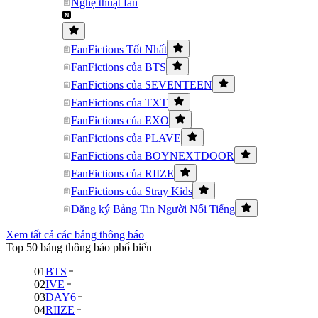
Nghệ thuật fan
FanFictions Tốt Nhất
FanFictions của BTS
FanFictions của SEVENTEEN
FanFictions của TXT
FanFictions của EXO
FanFictions của PLAVE
FanFictions của BOYNEXTDOOR
FanFictions của RIIZE
FanFictions của Stray Kids
Đăng ký Bảng Tin Người Nổi Tiếng
Xem tất cả các bảng thông báo
Top 50 bảng thông báo phổ biến
01
BTS
02
IVE
03
DAY6
04
RIIZE