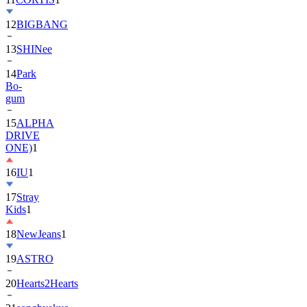
12
BIGBANG
13
SHINee
14
Park
Bo-
gum
15
ALPHA
DRIVE
ONE)
1
16
IU
1
17
Stray
Kids
1
18
NewJeans
1
19
ASTRO
20
Hearts2Hearts