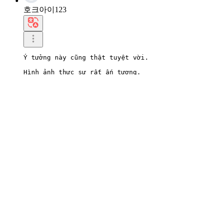
호크아이123
Ý tưởng này cũng thật tuyệt vời.

Hình ảnh thực sự rất ấn tượng.
0
Viết phản hồi
2026.07.01 21:21
hrLynx503
Nó toàn màu hồng đến nỗi làm tôi chóng mặt.

Nó sến súa nhưng vẫn đẹp, nên tim tôi cứ đập loạn 