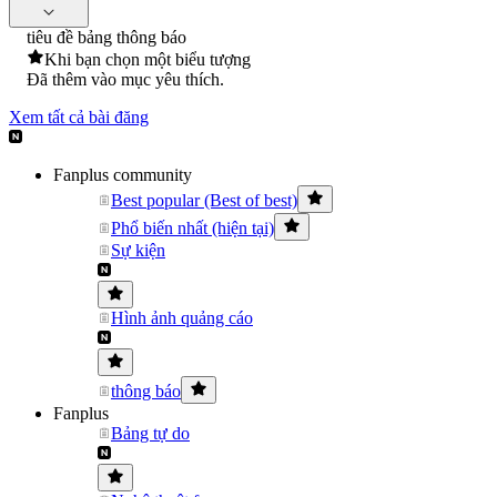
tiêu đề bảng thông báo
Khi bạn chọn một biểu tượng
Đã thêm vào mục yêu thích.
Xem tất cả bài đăng
Fanplus community
Best popular (Best of best)
Phổ biến nhất (hiện tại)
Sự kiện
Hình ảnh quảng cáo
thông báo
Fanplus
Bảng tự do