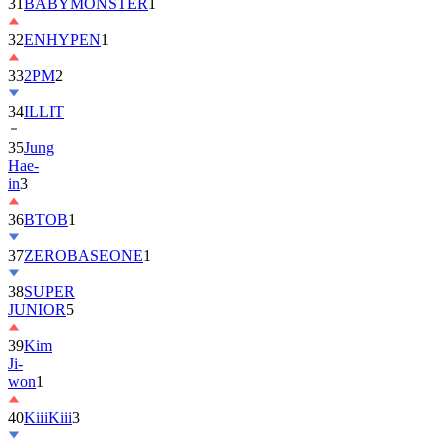
31
BABYMONSTER
1
32
ENHYPEN
1
33
2PM
2
34
ILLIT
35
Jung
Hae-
in
3
36
BTOB
1
37
ZEROBASEONE
1
38
SUPER
JUNIOR
5
39
Kim
Ji-
won
1
40
KiiiKiii
3