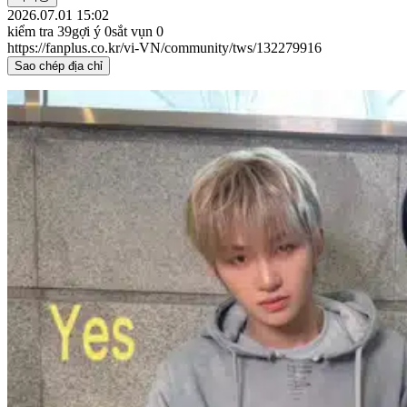
2026.07.01 15:02
kiểm tra
39
gợi ý
0
sắt vụn
0
https://fanplus.co.kr/vi-VN/community/tws/132279916
Sao chép địa chỉ