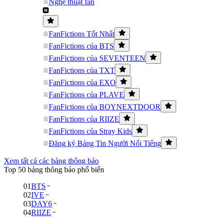
Nghệ thuật fan
FanFictions Tốt Nhất
FanFictions của BTS
FanFictions của SEVENTEEN
FanFictions của TXT
FanFictions của EXO
FanFictions của PLAVE
FanFictions của BOYNEXTDOOR
FanFictions của RIIZE
FanFictions của Stray Kids
Đăng ký Bảng Tin Người Nổi Tiếng
Xem tất cả các bảng thông báo
Top 50 bảng thông báo phổ biến
01
BTS
02
IVE
03
DAY6
04
RIIZE