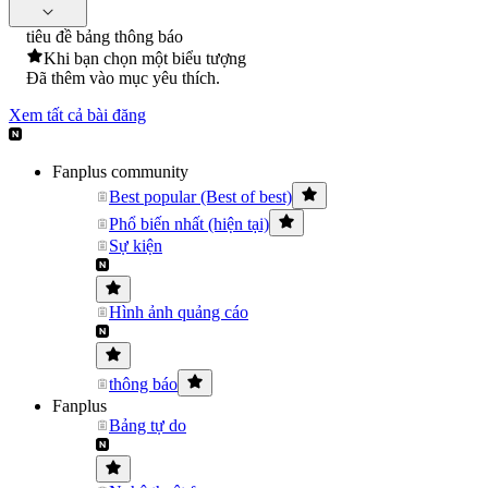
tiêu đề bảng thông báo
Khi bạn chọn một biểu tượng
Đã thêm vào mục yêu thích.
Xem tất cả bài đăng
Fanplus community
Best popular (Best of best)
Phổ biến nhất (hiện tại)
Sự kiện
Hình ảnh quảng cáo
thông báo
Fanplus
Bảng tự do