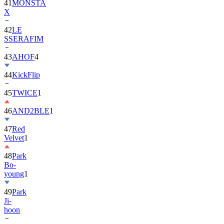
41
MONSTA
X
42
LE
SSERAFIM
43
AHOF
4
44
KickFlip
45
TWICE
1
46
AND2BLE
1
47
Red
Velvet
1
48
Park
Bo-
young
1
49
Park
Ji-
hoon