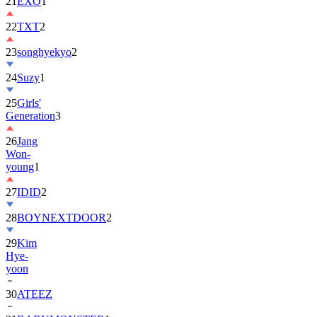
21
EXO
1
22
TXT
2
23
songhyekyo
2
24
Suzy
1
25
Girls'
Generation
3
26
Jang
Won-
young
1
27
IDID
2
28
BOYNEXTDOOR
2
29
Kim
Hye-
yoon
30
ATEEZ