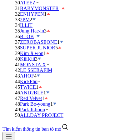
30
ATEEZ
31
BABYMONSTER
1
32
ENHYPEN
1
33
2PM
2
34
ILLIT
35
Jung Hae-in
3
36
BTOB
1
37
ZEROBASEONE
1
38
SUPER JUNIOR
5
39
Kim Ji-won
1
40
KiiiKiii
3
41
MONSTA X
42
LE SSERAFIM
43
AHOF
4
44
KickFlip
45
TWICE
1
46
AND2BLE
1
47
Red Velvet
1
48
Park Bo-young
1
49
Park Ji-hoon
50
ALLDAY PROJECT
Tìm kiếm thông tin bạn tò mò