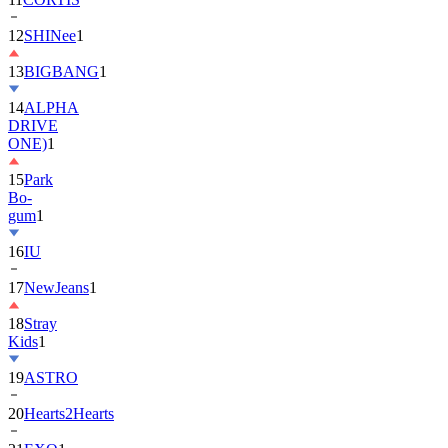
12
SHINee
1
13
BIGBANG
1
14
ALPHA
DRIVE
ONE)
1
15
Park
Bo-
gum
1
16
IU
17
NewJeans
1
18
Stray
Kids
1
19
ASTRO
20
Hearts2Hearts