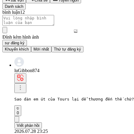
sắt vụn
Chia sẻ
Tuyên ngôn
Danh sách
bình luận
12
Đính kèm hình ảnh
sự đăng ký
Khuyến khích
Mới nhất
Thứ tự đăng ký
luGibbon874
Sao dàn em út của Tours lại dễ thương đến thế chứ?
0
Viết phản hồi
2026.07.28 23:25