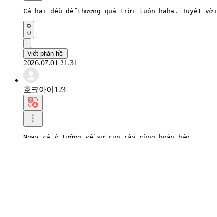
Cả hai đều dễ thương quá trời luôn haha. Tuyệt vời
0
Viết phản hồi
2026.07.01 21:31
호크아이123
Ngay cả ý tưởng về sự run rẩy cũng hoàn hảo.

Sự ăn ý giữa hai người thực sự rất tốt.
0
Viết phản hồi
2026.07.01 21:19