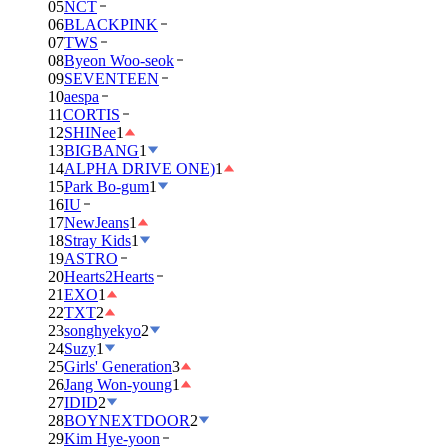
05
NCT
06
BLACKPINK
07
TWS
08
Byeon Woo-seok
09
SEVENTEEN
10
aespa
11
CORTIS
12
SHINee
1
13
BIGBANG
1
14
ALPHA DRIVE ONE)
1
15
Park Bo-gum
1
16
IU
17
NewJeans
1
18
Stray Kids
1
19
ASTRO
20
Hearts2Hearts
21
EXO
1
22
TXT
2
23
songhyekyo
2
24
Suzy
1
25
Girls' Generation
3
26
Jang Won-young
1
27
IDID
2
28
BOYNEXTDOOR
2
29
Kim Hye-yoon