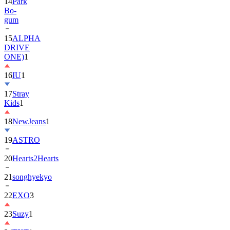
14
Park
Bo-
gum
15
ALPHA
DRIVE
ONE)
1
16
IU
1
17
Stray
Kids
1
18
NewJeans
1
19
ASTRO
20
Hearts2Hearts
21
songhyekyo
22
EXO
3
23
Suzy
1