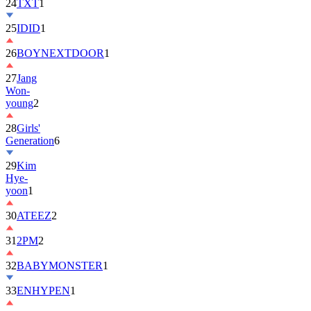
24
TXT
1
25
IDID
1
26
BOYNEXTDOOR
1
27
Jang
Won-
young
2
28
Girls'
Generation
6
29
Kim
Hye-
yoon
1
30
ATEEZ
2
31
2PM
2
32
BABYMONSTER
1
33
ENHYPEN
1