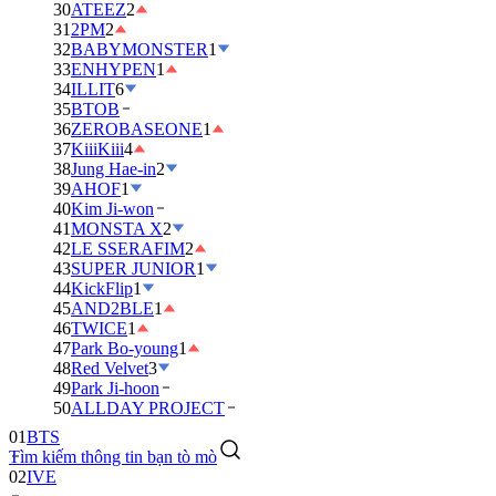
30
ATEEZ
2
31
2PM
2
32
BABYMONSTER
1
33
ENHYPEN
1
34
ILLIT
6
35
BTOB
36
ZEROBASEONE
1
37
KiiiKiii
4
38
Jung Hae-in
2
39
AHOF
1
40
Kim Ji-won
41
MONSTA X
2
42
LE SSERAFIM
2
43
SUPER JUNIOR
1
44
KickFlip
1
45
AND2BLE
1
46
TWICE
1
47
Park Bo-young
1
48
Red Velvet
3
49
Park Ji-hoon
50
ALLDAY PROJECT
01
BTS
Tìm kiếm thông tin bạn tò mò
02
IVE