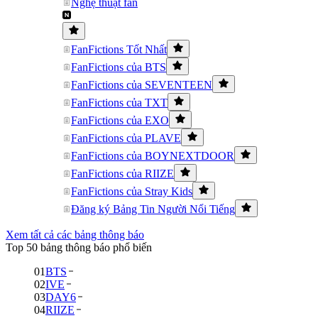
Nghệ thuật fan
FanFictions Tốt Nhất
FanFictions của BTS
FanFictions của SEVENTEEN
FanFictions của TXT
FanFictions của EXO
FanFictions của PLAVE
FanFictions của BOYNEXTDOOR
FanFictions của RIIZE
FanFictions của Stray Kids
Đăng ký Bảng Tin Người Nổi Tiếng
Xem tất cả các bảng thông báo
Top 50 bảng thông báo phổ biến
01
BTS
02
IVE
03
DAY6
04
RIIZE