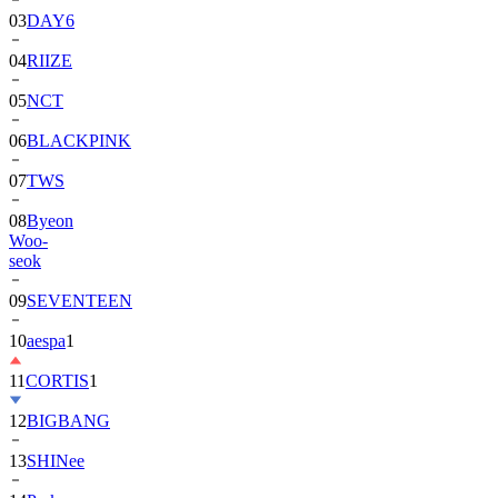
03
DAY6
04
RIIZE
05
NCT
06
BLACKPINK
07
TWS
08
Byeon
Woo-
seok
09
SEVENTEEN
10
aespa
1
11
CORTIS
1
12
BIGBANG
13
SHINee