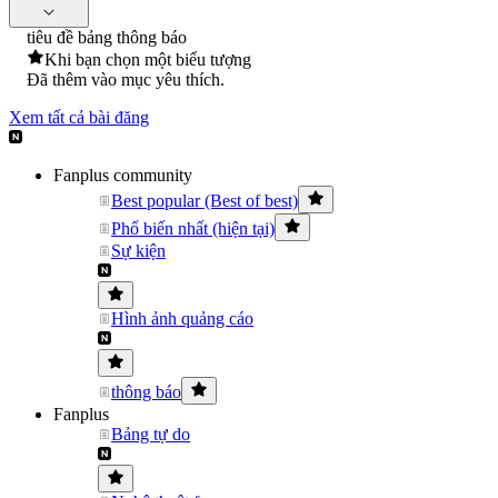
tiêu đề bảng thông báo
Khi bạn chọn một biểu tượng
Đã thêm vào mục yêu thích.
Xem tất cả bài đăng
Fanplus community
Best popular (Best of best)
Phổ biến nhất (hiện tại)
Sự kiện
Hình ảnh quảng cáo
thông báo
Fanplus
Bảng tự do