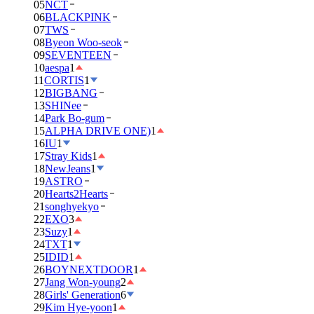
05
NCT
06
BLACKPINK
07
TWS
08
Byeon Woo-seok
09
SEVENTEEN
10
aespa
1
11
CORTIS
1
12
BIGBANG
13
SHINee
14
Park Bo-gum
15
ALPHA DRIVE ONE)
1
16
IU
1
17
Stray Kids
1
18
NewJeans
1
19
ASTRO
20
Hearts2Hearts
21
songhyekyo
22
EXO
3
23
Suzy
1
24
TXT
1
25
IDID
1
26
BOYNEXTDOOR
1
27
Jang Won-young
2
28
Girls' Generation
6
29
Kim Hye-yoon
1