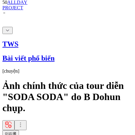
50
ALLDAY
PROJECT
TWS
Bài viết phổ biến
[
chuyện
]
Ảnh chính thức của tour diễn
"SODA SODA" do B Dohun
chụp.
이리롱