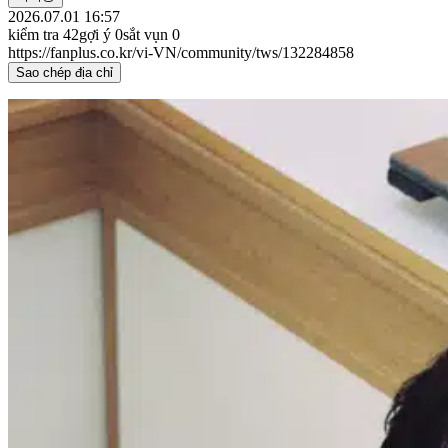
2026.07.01 16:57
kiểm tra
42
gợi ý
0
sắt vụn
0
https://fanplus.co.kr/vi-VN/community/tws/132284858
Sao chép địa chỉ