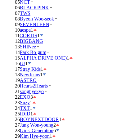
05
NCT
06
BLACKPINK
07
TWS
08
Byeon Woo-seok
09
SEVENTEEN
10
aespa
1
11
CORTIS
1
12
BIGBANG
13
SHINee
14
Park Bo-gum
15
ALPHA DRIVE ONE)
1
16
IU
1
17
Stray Kids
1
18
NewJeans
1
19
ASTRO
20
Hearts2Hearts
21
songhyekyo
22
EXO
3
23
Suzy
1
24
TXT
1
25
IDID
1
26
BOYNEXTDOOR
1
27
Jang Won-young
2
28
Girls' Generation
6
29
Kim Hye-yoon
1