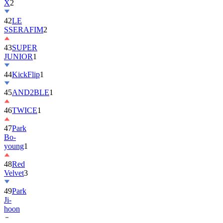
X
2
42
LE
SSERAFIM
2
43
SUPER
JUNIOR
1
44
KickFlip
1
45
AND2BLE
1
46
TWICE
1
47
Park
Bo-
young
1
48
Red
Velvet
3
49
Park
Ji-
hoon