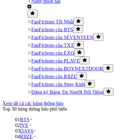
Nghệ thuật fan
FanFictions Tốt Nhất
FanFictions của BTS
FanFictions của SEVENTEEN
FanFictions của TXT
FanFictions của EXO
FanFictions của PLAVE
FanFictions của BOYNEXTDOOR
FanFictions của RIIZE
FanFictions của Stray Kids
Đăng ký Bảng Tin Người Nổi Tiếng
Xem tất cả các bảng thông báo
Top 50 bảng thông báo phổ biến
01
BTS
02
IVE
03
DAY6
04
RIIZE