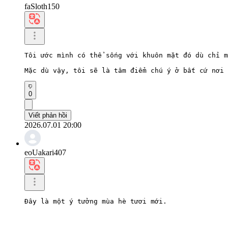
faSloth150
Tôi ước mình có thể sống với khuôn mặt đó dù chỉ m
Mặc dù vậy, tôi sẽ là tâm điểm chú ý ở bất cứ nơi 
0
Viết phản hồi
2026.07.01 20:00
eoUakari407
Đây là một ý tưởng mùa hè tươi mới.

Tôi cũng rất mong chờ album này.