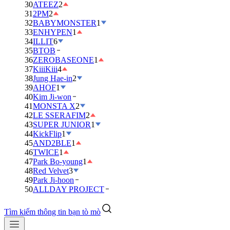
30
ATEEZ
2
31
2PM
2
32
BABYMONSTER
1
33
ENHYPEN
1
34
ILLIT
6
35
BTOB
36
ZEROBASEONE
1
37
KiiiKiii
4
38
Jung Hae-in
2
39
AHOF
1
40
Kim Ji-won
41
MONSTA X
2
42
LE SSERAFIM
2
43
SUPER JUNIOR
1
44
KickFlip
1
45
AND2BLE
1
46
TWICE
1
47
Park Bo-young
1
48
Red Velvet
3
49
Park Ji-hoon
50
ALLDAY PROJECT
Tìm kiếm thông tin bạn tò mò