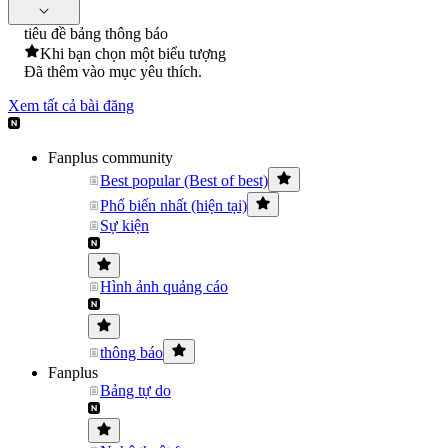
tiêu đề bảng thông báo
Khi bạn chọn một biểu tượng
Đã thêm vào mục yêu thích.
Xem tất cả bài đăng
Fanplus community
Best popular (Best of best)
Phổ biến nhất (hiện tại)
Sự kiện
Hình ảnh quảng cáo
thông báo
Fanplus
Bảng tự do