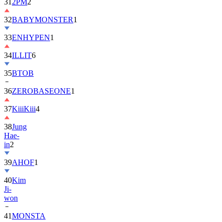
31
2PM
2
32
BABYMONSTER
1
33
ENHYPEN
1
34
ILLIT
6
35
BTOB
36
ZEROBASEONE
1
37
KiiiKiii
4
38
Jung
Hae-
in
2
39
AHOF
1
40
Kim
Ji-
won
41
MONSTA