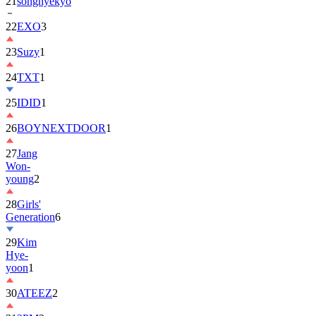
21
songhyekyo
22
EXO
3
23
Suzy
1
24
TXT
1
25
IDID
1
26
BOYNEXTDOOR
1
27
Jang
Won-
young
2
28
Girls'
Generation
6
29
Kim
Hye-
yoon
1
30
ATEEZ
2