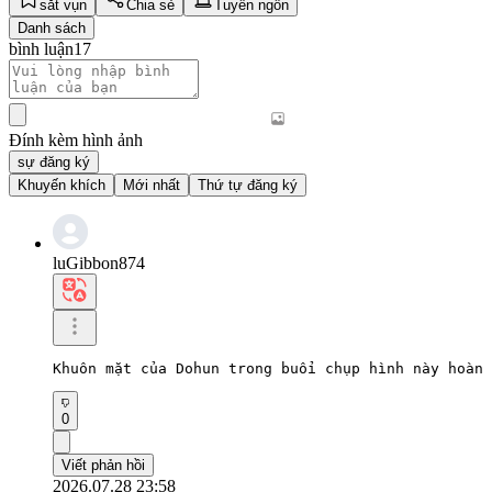
sắt vụn
Chia sẻ
Tuyên ngôn
Danh sách
bình luận
17
Đính kèm hình ảnh
sự đăng ký
Khuyến khích
Mới nhất
Thứ tự đăng ký
luGibbon874
Khuôn mặt của Dohun trong buổi chụp hình này hoàn 
0
Viết phản hồi
2026.07.28 23:58