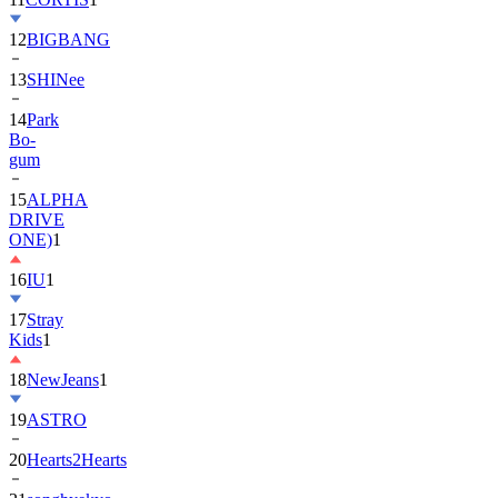
12
BIGBANG
13
SHINee
14
Park
Bo-
gum
15
ALPHA
DRIVE
ONE)
1
16
IU
1
17
Stray
Kids
1
18
NewJeans
1
19
ASTRO
20
Hearts2Hearts