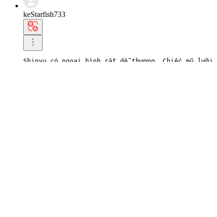
keStarfish733
Shinyu có ngoại hình rất dễ thương. Chiếc mũ lưỡi 
0
Viết phản hồi
2026.07.01 22:22
naMacaw883
Phong cách này mang lại cảm giác trẻ trung và tươi
Áo phông trắng và mũ lưỡi trai càng làm tăng thêm 