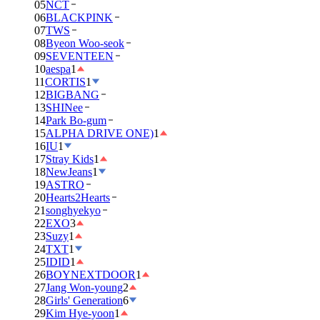
05
NCT
06
BLACKPINK
07
TWS
08
Byeon Woo-seok
09
SEVENTEEN
10
aespa
1
11
CORTIS
1
12
BIGBANG
13
SHINee
14
Park Bo-gum
15
ALPHA DRIVE ONE)
1
16
IU
1
17
Stray Kids
1
18
NewJeans
1
19
ASTRO
20
Hearts2Hearts
21
songhyekyo
22
EXO
3
23
Suzy
1
24
TXT
1
25
IDID
1
26
BOYNEXTDOOR
1
27
Jang Won-young
2
28
Girls' Generation
6
29
Kim Hye-yoon
1