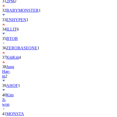
31
2PM
2
32
BABYMONSTER
1
33
ENHYPEN
1
34
ILLIT
6
35
BTOB
36
ZEROBASEONE
1
37
KiiiKiii
4
38
Jung
Hae-
in
2
39
AHOF
1
40
Kim
Ji-
won
41
MONSTA