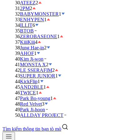
30
ATEEZ
2
31
2PM
2
32
BABYMONSTER
1
33
ENHYPEN
1
34
ILLIT
6
35
BTOB
36
ZEROBASEONE
1
37
KiiiKiii
4
38
Jung Hae-in
2
39
AHOF
1
40
Kim Ji-won
41
MONSTA X
2
42
LE SSERAFIM
2
43
SUPER JUNIOR
1
44
KickFlip
1
45
AND2BLE
1
46
TWICE
1
47
Park Bo-young
1
48
Red Velvet
3
49
Park Ji-hoon
50
ALLDAY PROJECT
Tìm kiếm thông tin bạn tò mò