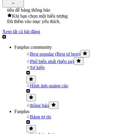
tiêu đề bảng thông báo
Khi bạn chọn một biểu tượng
Đã thêm vào mục yêu thích.
Xem tất cả bài đăng
Fanplus community
Best popular (Best of best)
Phổ biến nhất (hiện tại)
Sự kiện
Hình ảnh quảng cáo
thông báo
Fanplus
Bảng tự do