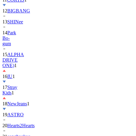
12
BIGBANG
13
SHINee
14
Park
Bo-
gum
15
ALPHA
DRIVE
ONE)
1
16
IU
1
17
Stray
Kids
1
18
NewJeans
1
19
ASTRO
20
Hearts2Hearts