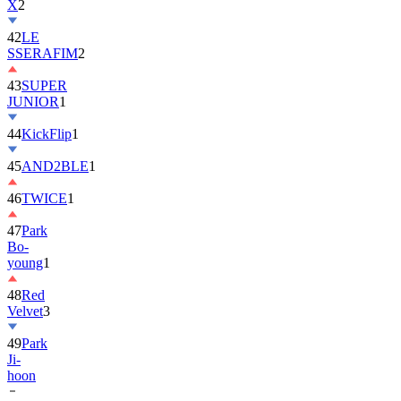
X
2
42
LE
SSERAFIM
2
43
SUPER
JUNIOR
1
44
KickFlip
1
45
AND2BLE
1
46
TWICE
1
47
Park
Bo-
young
1
48
Red
Velvet
3
49
Park
Ji-
hoon