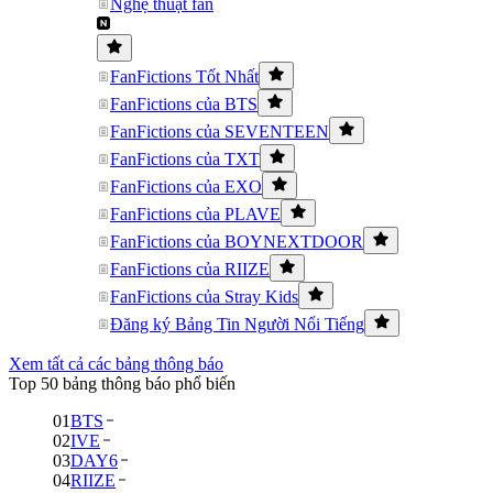
Nghệ thuật fan
FanFictions Tốt Nhất
FanFictions của BTS
FanFictions của SEVENTEEN
FanFictions của TXT
FanFictions của EXO
FanFictions của PLAVE
FanFictions của BOYNEXTDOOR
FanFictions của RIIZE
FanFictions của Stray Kids
Đăng ký Bảng Tin Người Nổi Tiếng
Xem tất cả các bảng thông báo
Top 50 bảng thông báo phổ biến
01
BTS
02
IVE
03
DAY6
04
RIIZE