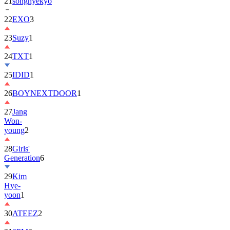
21
songhyekyo
22
EXO
3
23
Suzy
1
24
TXT
1
25
IDID
1
26
BOYNEXTDOOR
1
27
Jang
Won-
young
2
28
Girls'
Generation
6
29
Kim
Hye-
yoon
1
30
ATEEZ
2