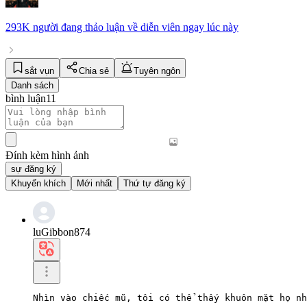
293K người
đang thảo luận về
diễn viên
ngay lúc này
sắt vụn
Chia sẻ
Tuyên ngôn
Danh sách
bình luận
11
Đính kèm hình ảnh
sự đăng ký
Khuyến khích
Mới nhất
Thứ tự đăng ký
luGibbon874
Nhìn vào chiếc mũ, tôi có thể thấy khuôn mặt họ nh