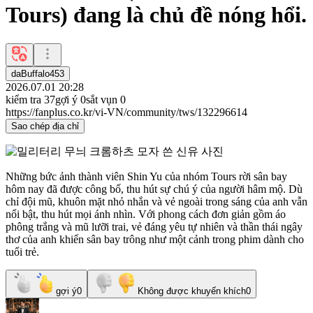
Tours) đang là chủ đề nóng hổi.
daBuffalo453
2026.07.01 20:28
kiểm tra
37
gợi ý
0
sắt vụn
0
https://fanplus.co.kr/vi-VN/community/tws/132296614
Sao chép địa chỉ
Những bức ảnh thành viên Shin Yu của nhóm Tours rời sân bay
hôm nay đã được công bố, thu hút sự chú ý của người hâm mộ. Dù
chỉ đội mũ, khuôn mặt nhỏ nhắn và vẻ ngoài trong sáng của anh vẫn
nổi bật, thu hút mọi ánh nhìn. Với phong cách đơn giản gồm áo
phông trắng và mũ lưỡi trai, vẻ đáng yêu tự nhiên và thần thái ngây
thơ của anh khiến sân bay trông như một cảnh trong phim dành cho
tuổi trẻ.
gợi ý
0
Không được khuyến khích
0