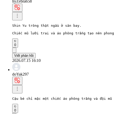
hyZebra658
Shin Yu trông thật ngầu ở sân bay.

Chiếc mũ lưỡi trai và áo phông trắng tạo nên phong
0
Viết phản hồi
2026.07.15 16:10
doYak297
Cậu bé chỉ mặc một chiếc áo phông trắng và đội mũ 
0