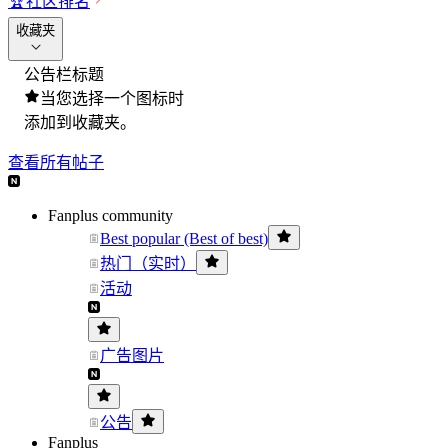
🏆
社区排名
收藏夹
公告栏标题
当您选择一个图标时
添加到收藏夹。
查看所有帖子
Fanplus community
Best popular (Best of best)
热门（实时）
活动
广告图片
公告
Fanplus