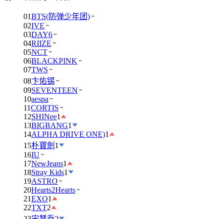
01
BTS(防弹少年团)
02
IVE
03
DAY6
04
RIIZE
05
NCT
06
BLACKPINK
07
TWS
08
卞佑锡
09
SEVENTEEN
10
aespa
11
CORTIS
12
SHINee
1
13
BIGBANG
1
14
ALPHA DRIVE ONE)
1
15
朴寶劍
1
16
IU
17
NewJeans
1
18
Stray Kids
1
19
ASTRO
20
Hearts2Hearts
21
EXO
1
22
TXT
2
23
宋慧乔
2