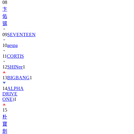
08
卞
佑
锡
09
SEVENTEEN
10
aespa
11
CORTIS
12
SHINee
1
13
BIGBANG
1
14
ALPHA
DRIVE
ONE)
1
15
朴
寶
劍