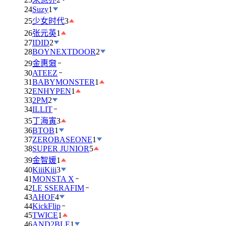
24
Suzy
1
25
少女时代
3
26
张元英
1
27
IDID
2
28
BOYNEXTDOOR
2
29
金惠奫
30
ATEEZ
31
BABYMONSTER
1
32
ENHYPEN
1
33
2PM
2
34
ILLIT
35
丁海寅
3
36
BTOB
1
37
ZEROBASEONE
1
38
SUPER JUNIOR
5
39
金智媛
1
40
KiiiKiii
3
41
MONSTA X
42
LE SSERAFIM
43
AHOF
4
44
KickFlip
45
TWICE
1
46
AND2BLE
1