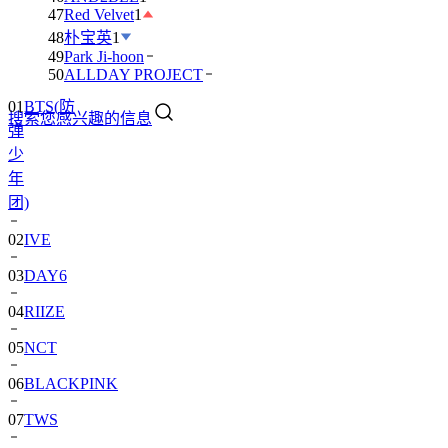
47
Red Velvet
1
48
朴宝英
1
49
Park Ji-hoon
50
ALLDAY PROJECT
01
BTS(防
搜索您感兴趣的信息
弹
少
年
团)
02
IVE
03
DAY6
04
RIIZE
05
NCT
06
BLACKPINK
07
TWS