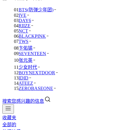
01
BTS(防弹少年团)
02
IVE
03
DAY6
04
RIIZE
05
NCT
06
BLACKPINK
07
TWS
08
卞佑锡
09
SEVENTEEN
10
张元英
11
少女时代
12
BOYNEXTDOOR
13
IDID
14
ATEEZ
15
ZEROBASEONE
搜索您感兴趣的信息
收藏夹
全部的
01
BTS(防