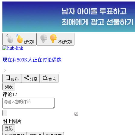
建议
0
不建议
0
现在有
509K人
正在讨论
偶像
废料
分享
宣言
列表
评论
12
附上图片
登记