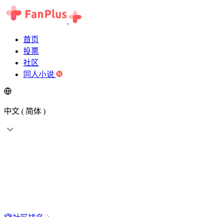
首页
投票
社区
同人小说
中文 ( 简体 )