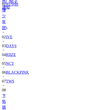
热门帖子
弹
通知
少
年
团)
02
IVE
03
DAY6
04
RIIZE
05
NCT
06
BLACKPINK
07
TWS
08
卞
佑
锡
09
SEVENTEEN