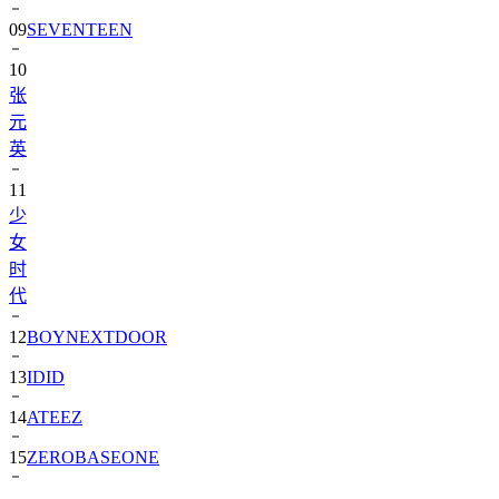
10
张
元
英
11
少
女
时
代
12
BOYNEXTDOOR
13
IDID
14
ATEEZ
15
ZEROBASEONE