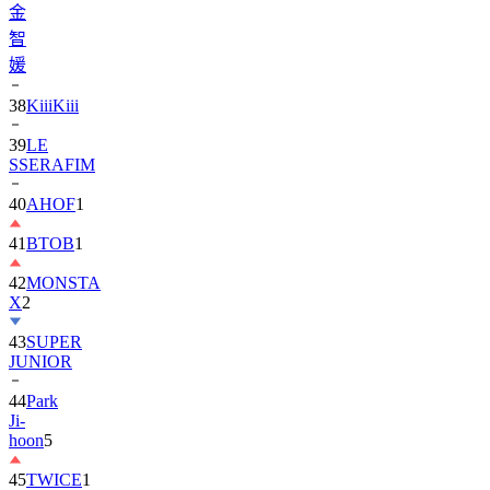
金
智
媛
38
KiiiKiii
39
LE
SSERAFIM
40
AHOF
1
41
BTOB
1
42
MONSTA
X
2
43
SUPER
JUNIOR
44
Park
Ji-
hoon
5
45
TWICE
1