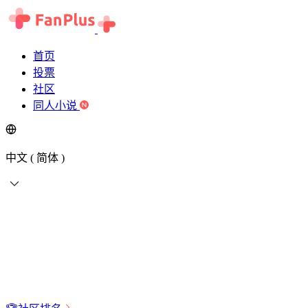
首页
投票
社区
同人小说
中文 ( 简体 )