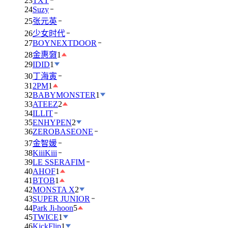
23
TXT
24
Suzy
25
张元英
26
少女时代
27
BOYNEXTDOOR
28
金惠奫
1
29
IDID
1
30
丁海寅
31
2PM
1
32
BABYMONSTER
1
33
ATEEZ
2
34
ILLIT
35
ENHYPEN
2
36
ZEROBASEONE
37
金智媛
38
KiiiKiii
39
LE SSERAFIM
40
AHOF
1
41
BTOB
1
42
MONSTA X
2
43
SUPER JUNIOR
44
Park Ji-hoon
5
45
TWICE
1
46
KickFlip
1