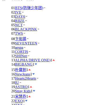
01
BTS(防弹少年团)
02
IVE
03
DAY6
04
RIIZE
05
NCT
06
BLACKPINK
07
TWS
08
卞佑锡
09
SEVENTEEN
10
aespa
11
CORTIS
12
SHINee
13
ALPHA DRIVE ONE)
1
14
BIGBANG
1
15
朴寶劍
1
16
NewJeans
1
17
Hearts2Hearts
18
IU
19
ASTRO
1
20
Stray Kids
1
21
宋慧乔
1
22
EXO
1