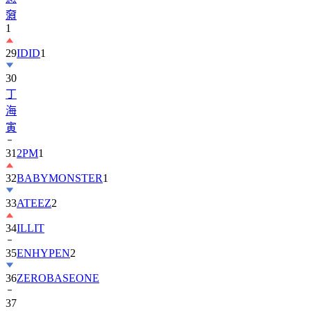
奫
1
29
IDID
1
30
丁
海
寅
31
2PM
1
32
BABYMONSTER
1
33
ATEEZ
2
34
ILLIT
35
ENHYPEN
2
36
ZEROBASEONE
37