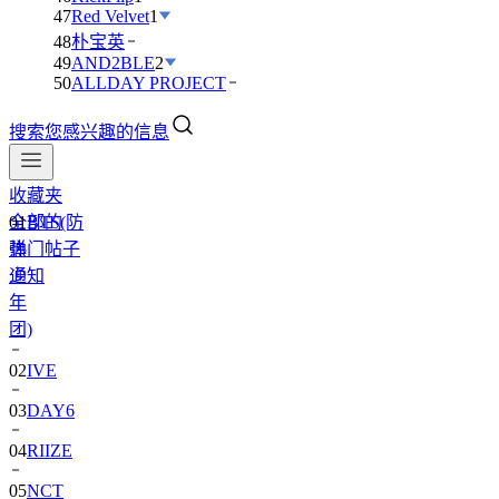
47
Red Velvet
1
48
朴宝英
49
AND2BLE
2
50
ALLDAY PROJECT
搜索您感兴趣的信息
收藏夹
全部的
01
BTS(防
热门帖子
弹
通知
少
年
团)
02
IVE
03
DAY6
04
RIIZE
05
NCT