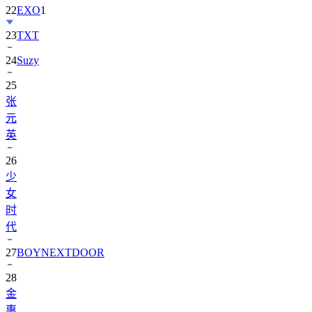
22
EXO
1
23
TXT
24
Suzy
25
张
元
英
26
少
女
时
代
27
BOYNEXTDOOR
28
金
惠