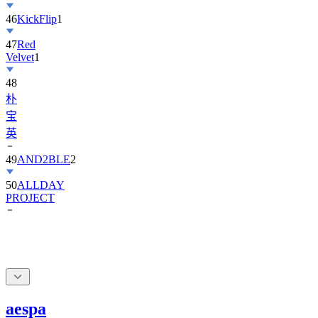
46
KickFlip
1
47
Red
Velvet
1
48
朴
宝
英
49
AND2BLE
2
50
ALLDAY
PROJECT
aespa