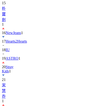
15
朴
寶
劍
1
16
NewJeans
1
17
Hearts2Hearts
18
IU
19
ASTRO
1
20
Stray
Kids
1
21
宋
慧
乔
1