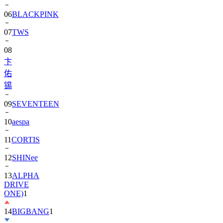
06
BLACKPINK
07
TWS
08
卞
佑
锡
09
SEVENTEEN
10
aespa
11
CORTIS
12
SHINee
13
ALPHA
DRIVE
ONE)
1
14
BIGBANG
1