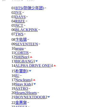
01
BTS(防弹少年团)
02
IVE
03
DAY6
04
RIIZE
05
NCT
06
BLACKPINK
07
TWS
08
卞佑锡
09
SEVENTEEN
10
aespa
11
CORTIS
12
SHINee
1
13
BIGBANG
1
14
ALPHA DRIVE ONE)
1
15
朴寶劍
1
16
IU
17
NewJeans
1
18
Stray Kids
1
19
ASTRO
20
Hearts2Hearts
21
BOYNEXTDOOR
2
22
金惠奫