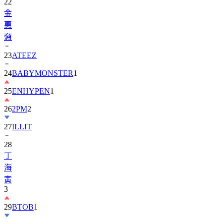
惠
奫
23
ATEEZ
24
BABYMONSTER
1
25
ENHYPEN
1
26
2PM
2
27
ILLIT
28
丁
海
寅
3
29
BTOB
1
30
ZEROBASEONE
1