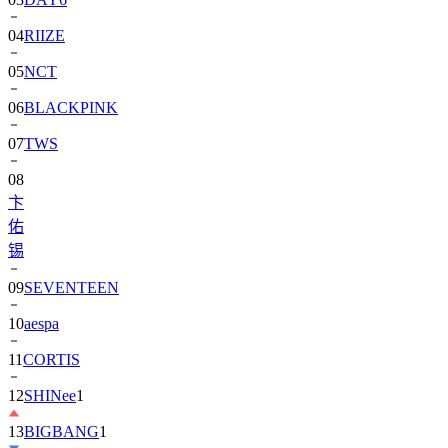
05
NCT
06
BLACKPINK
07
TWS
08
卞
佑
锡
09
SEVENTEEN
10
aespa
11
CORTIS
12
SHINee
1
13
BIGBANG
1
14
ALPHA