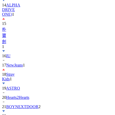
DRIVE
ONE)
1
15
朴
寶
劍
1
16
IU
17
NewJeans
1
18
Stray
Kids
1
19
ASTRO
20
Hearts2Hearts
21
BOYNEXTDOOR
2
22
金