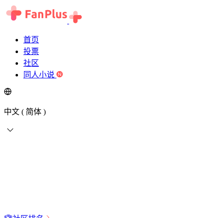
首页
投票
社区
同人小说
中文 ( 简体 )