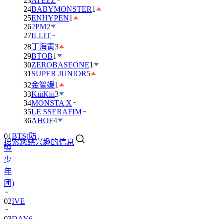
23
ATEEZ
24
BABYMONSTER
1
25
ENHYPEN
1
26
2PM
2
27
ILLIT
28
丁海寅
3
29
BTOB
1
30
ZEROBASEONE
1
31
SUPER JUNIOR
5
32
金智媛
1
33
KiiiKiii
3
34
MONSTA X
35
LE SSERAFIM
01
BTS(防
36
AHOF
4
弹
搜索您感兴趣的信息
少
年
团)
02
IVE
03
DAY6
04
RIIZE