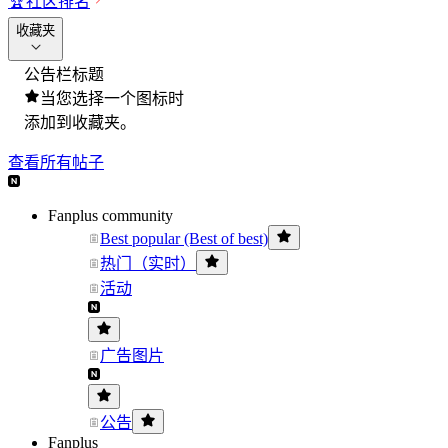
🏆
社区排名
收藏夹
公告栏标题
当您选择一个图标时
添加到收藏夹。
查看所有帖子
Fanplus community
Best popular (Best of best)
热门（实时）
活动
广告图片
公告
Fanplus