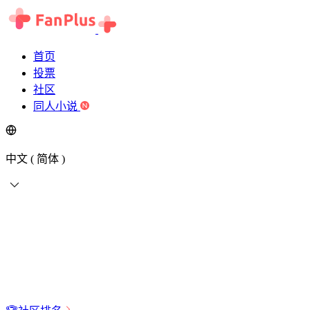
首页
投票
社区
同人小说
中文 ( 简体 )