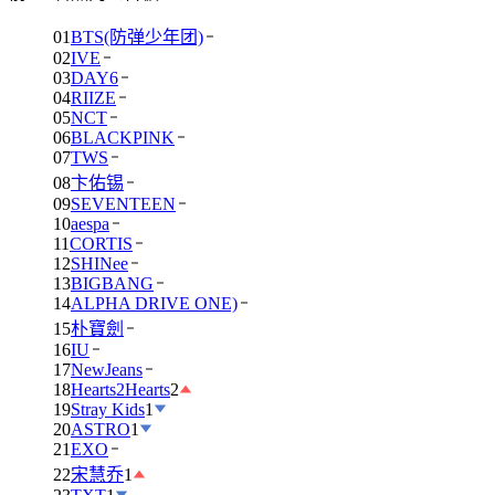
01
BTS(防弹少年团)
02
IVE
03
DAY6
04
RIIZE
05
NCT
06
BLACKPINK
07
TWS
08
卞佑锡
09
SEVENTEEN
10
aespa
11
CORTIS
12
SHINee
13
BIGBANG
14
ALPHA DRIVE ONE)
15
朴寶劍
16
IU
17
NewJeans
18
Hearts2Hearts
2
19
Stray Kids
1
20
ASTRO
1
21
EXO
22
宋慧乔
1