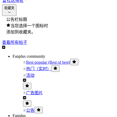
🏆
社区排名
收藏夹
公告栏标题
当您选择一个图标时
添加到收藏夹。
查看所有帖子
Fanplus community
Best popular (Best of best)
热门（实时）
活动
广告图片
公告
Fanplus