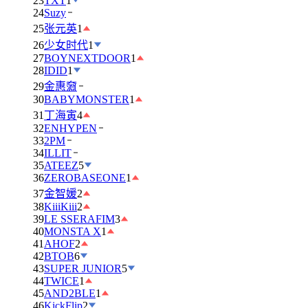
23
TXT
1
24
Suzy
25
张元英
1
26
少女时代
1
27
BOYNEXTDOOR
1
28
IDID
1
29
金惠奫
30
BABYMONSTER
1
31
丁海寅
4
32
ENHYPEN
33
2PM
34
ILLIT
35
ATEEZ
5
36
ZEROBASEONE
1
37
金智媛
2
38
KiiiKiii
2
39
LE SSERAFIM
3
40
MONSTA X
1
41
AHOF
2
42
BTOB
6
43
SUPER JUNIOR
5
44
TWICE
1
45
AND2BLE
1
46
KickFlip
2