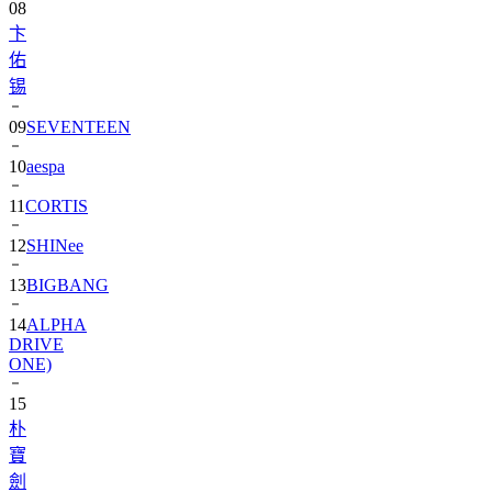
08
卞
佑
锡
09
SEVENTEEN
10
aespa
11
CORTIS
12
SHINee
13
BIGBANG
14
ALPHA
DRIVE
ONE)
15
朴
寶
劍