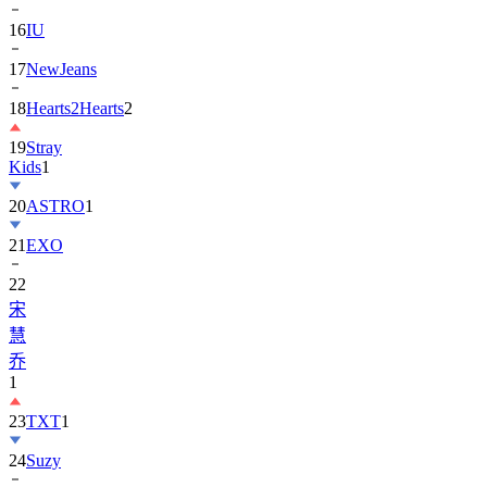
16
IU
17
NewJeans
18
Hearts2Hearts
2
19
Stray
Kids
1
20
ASTRO
1
21
EXO
22
宋
慧
乔
1
23
TXT
1
24
Suzy