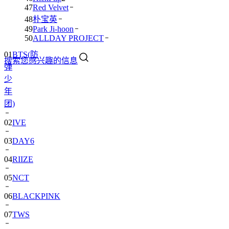
47
Red Velvet
48
朴宝英
49
Park Ji-hoon
50
ALLDAY PROJECT
01
BTS(防
搜索您感兴趣的信息
弹
少
年
团)
02
IVE
03
DAY6
04
RIIZE
05
NCT
06
BLACKPINK
07
TWS