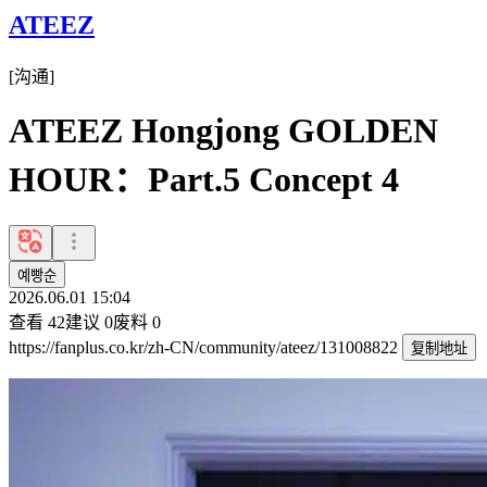
ATEEZ
[
沟通
]
ATEEZ Hongjong GOLDEN
HOUR：Part.5 Concept 4
예빵순
2026.06.01 15:04
查看
42
建议
0
废料
0
https://fanplus.co.kr/zh-CN/community/ateez/131008822
复制地址