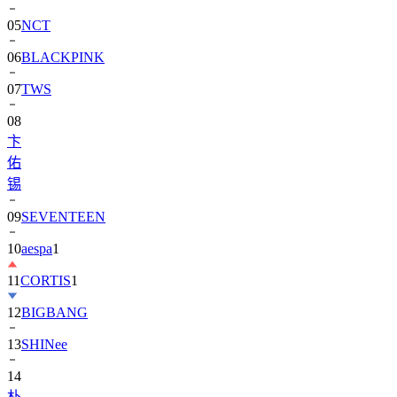
06
BLACKPINK
07
TWS
08
卞
佑
锡
09
SEVENTEEN
10
aespa
1
11
CORTIS
1
12
BIGBANG
13
SHINee
14
朴
寶