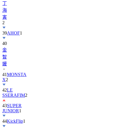
寅
2
39
AHOF
1
40
金
智
媛
41
MONSTA
X
2
42
LE
SSERAFIM
2
43
SUPER
JUNIOR
1
44
KickFlip
1
45
AND2BLE
1