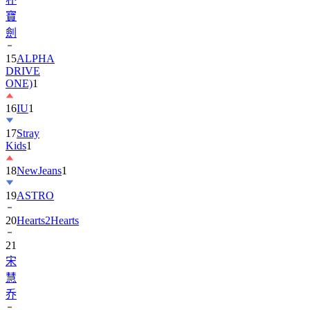
劍
15
ALPHA
DRIVE
ONE)
1
16
IU
1
17
Stray
Kids
1
18
NewJeans
1
19
ASTRO
20
Hearts2Hearts
21
宋
慧
乔
22
EXO
3