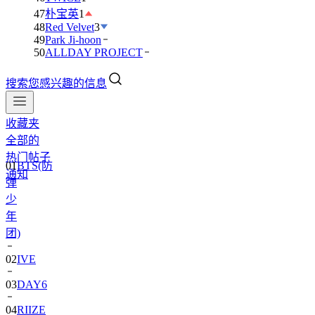
47
朴宝英
1
48
Red Velvet
3
49
Park Ji-hoon
50
ALLDAY PROJECT
搜索您感兴趣的信息
收藏夹
全部的
01
BTS(防
热门帖子
弹
通知
少
年
团)
02
IVE
03
DAY6
04
RIIZE
05
NCT