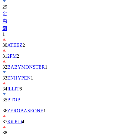
金
惠
奫
1
30
ATEEZ
2
31
2PM
2
32
BABYMONSTER
1
33
ENHYPEN
1
34
ILLIT
6
35
BTOB
36
ZEROBASEONE
1
37
KiiiKiii
4
38
丁
海