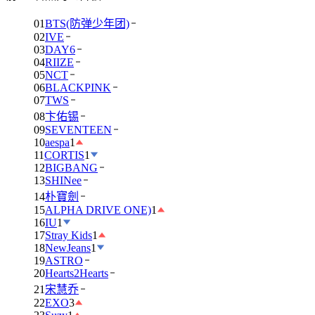
01
BTS(防弹少年团)
02
IVE
03
DAY6
04
RIIZE
05
NCT
06
BLACKPINK
07
TWS
08
卞佑锡
09
SEVENTEEN
10
aespa
1
11
CORTIS
1
12
BIGBANG
13
SHINee
14
朴寶劍
15
ALPHA DRIVE ONE)
1
16
IU
1
17
Stray Kids
1
18
NewJeans
1
19
ASTRO
20
Hearts2Hearts
21
宋慧乔
22
EXO
3