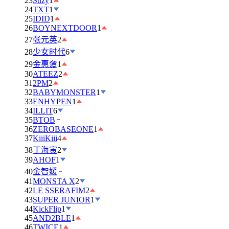
23
Suzy
1
24
TXT
1
25
IDID
1
26
BOYNEXTDOOR
1
27
张元英
2
28
少女时代
6
29
金惠奫
1
30
ATEEZ
2
31
2PM
2
32
BABYMONSTER
1
33
ENHYPEN
1
34
ILLIT
6
35
BTOB
36
ZEROBASEONE
1
37
KiiiKiii
4
38
丁海寅
2
39
AHOF
1
40
金智媛
41
MONSTA X
2
42
LE SSERAFIM
2
43
SUPER JUNIOR
1
44
KickFlip
1
45
AND2BLE
1
46
TWICE
1