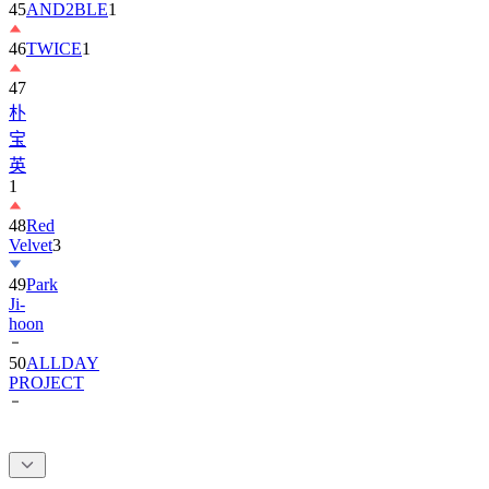
46
TWICE
1
47
朴
宝
英
1
48
Red
Velvet
3
49
Park
Ji-
hoon
50
ALLDAY
PROJECT