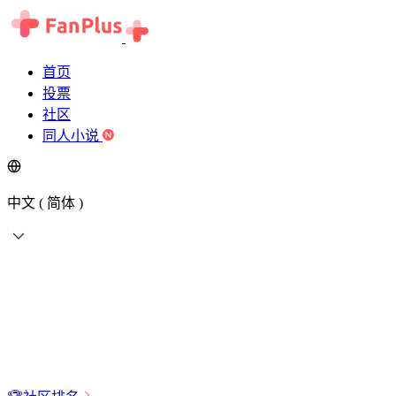
首页
投票
社区
同人小说
中文 ( 简体 )