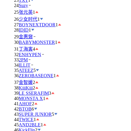
23
TXT
1
24
Suzy
25
张元英
1
26
少女时代
1
27
BOYNEXTDOOR
1
28
IDID
1
29
金惠奫
30
BABYMONSTER
1
31
丁海寅
4
32
ENHYPEN
33
2PM
34
ILLIT
35
ATEEZ
5
36
ZEROBASEONE
1
37
金智媛
2
38
KiiiKiii
2
39
LE SSERAFIM
3
40
MONSTA X
1
41
AHOF
2
42
BTOB
6
43
SUPER JUNIOR
5
44
TWICE
1
45
AND2BLE
1
46
KickFlip
2