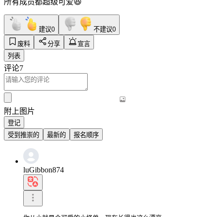
所有成员都超级可爱😆
建议
0
不建议
0
废料
分享
宣言
列表
评论
7
附上图片
登记
受到推崇的
最新的
报名顺序
luGibbon874