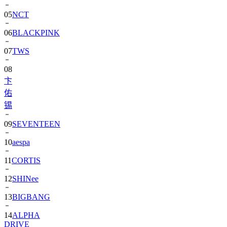
05
NCT
06
BLACKPINK
07
TWS
08
卞
佑
锡
09
SEVENTEEN
10
aespa
11
CORTIS
12
SHINee
13
BIGBANG
14
ALPHA
DRIVE