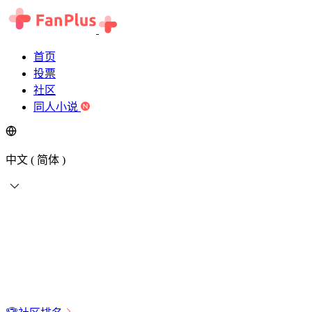
首页
投票
社区
同人小说
中文 ( 简体 )