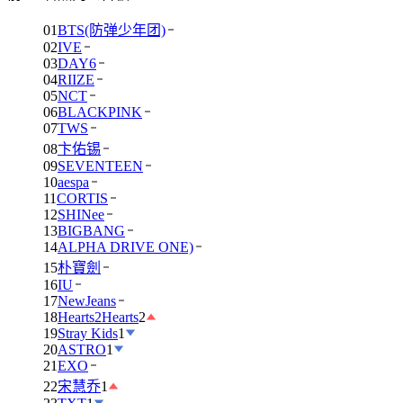
01
BTS(防弹少年团)
02
IVE
03
DAY6
04
RIIZE
05
NCT
06
BLACKPINK
07
TWS
08
卞佑锡
09
SEVENTEEN
10
aespa
11
CORTIS
12
SHINee
13
BIGBANG
14
ALPHA DRIVE ONE)
15
朴寶劍
16
IU
17
NewJeans
18
Hearts2Hearts
2
19
Stray Kids
1
20
ASTRO
1
21
EXO
22
宋慧乔
1