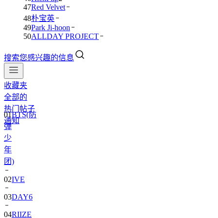
47
Red Velvet
48
朴宝英
49
Park Ji-hoon
50
ALLDAY PROJECT
搜索您感兴趣的信息
收藏夹
全部的
热门帖子
01
BTS(防
通知
弹
少
年
团)
02
IVE
03
DAY6
04
RIIZE