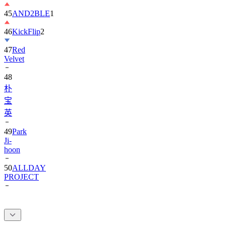
45
AND2BLE
1
46
KickFlip
2
47
Red
Velvet
48
朴
宝
英
49
Park
Ji-
hoon
50
ALLDAY
PROJECT