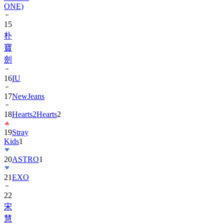
ONE)
15
朴
寶
劍
16
IU
17
NewJeans
18
Hearts2Hearts
2
19
Stray
Kids
1
20
ASTRO
1
21
EXO
22
宋
慧