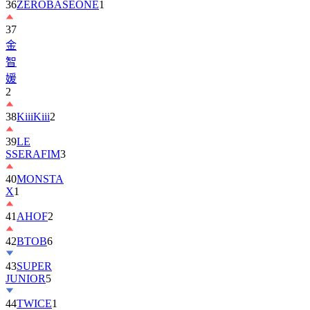
36
ZEROBASEONE
1
37
金
智
媛
2
38
KiiiKiii
2
39
LE
SSERAFIM
3
40
MONSTA
X
1
41
AHOF
2
42
BTOB
6
43
SUPER
JUNIOR
5
44
TWICE
1