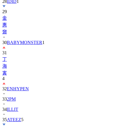
28
IDID
1
29
金
惠
奫
30
BABYMONSTER
1
31
丁
海
寅
4
32
ENHYPEN
33
2PM
34
ILLIT
35
ATEEZ
5