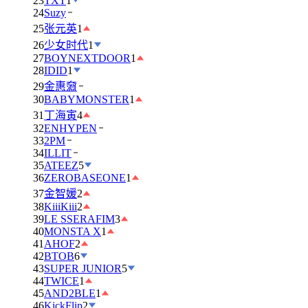
23
TXT
1
24
Suzy
25
张元英
1
26
少女时代
1
27
BOYNEXTDOOR
1
28
IDID
1
29
金惠奫
30
BABYMONSTER
1
31
丁海寅
4
32
ENHYPEN
33
2PM
34
ILLIT
35
ATEEZ
5
36
ZEROBASEONE
1
37
金智媛
2
38
KiiiKiii
2
39
LE SSERAFIM
3
40
MONSTA X
1
41
AHOF
2
42
BTOB
6
43
SUPER JUNIOR
5
44
TWICE
1
45
AND2BLE
1
46
KickFlip
2