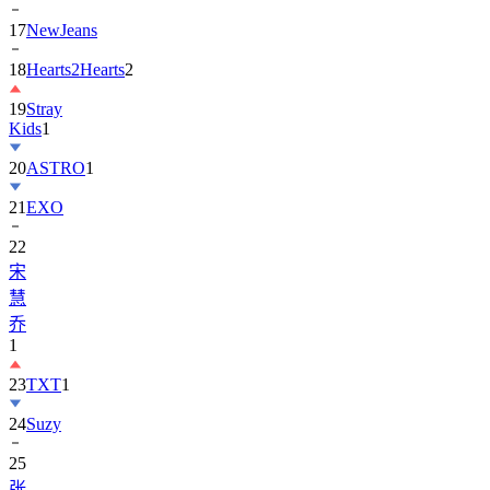
17
NewJeans
18
Hearts2Hearts
2
19
Stray
Kids
1
20
ASTRO
1
21
EXO
22
宋
慧
乔
1
23
TXT
1
24
Suzy
25
张