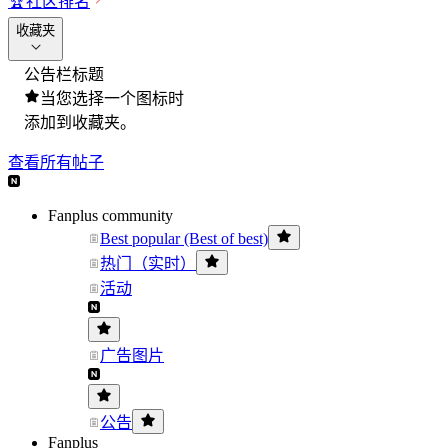
🏆
社区排名
收藏夹
公告栏标题
当您选择一个图标时
添加到收藏夹。
查看所有帖子
Fanplus community
Best popular (Best of best)
热门（实时）
活动
广告图片
公告
Fanplus