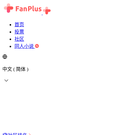
首页
投票
社区
同人小说
中文 ( 简体 )