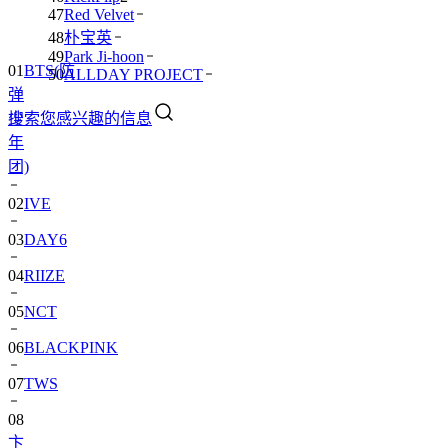
47
Red Velvet
48
朴宝英
49
Park Ji-hoon
01
BTS(防
50
ALLDAY PROJECT
弹
搜索您感兴趣的信息
少
年
团)
02
IVE
03
DAY6
04
RIIZE
05
NCT
06
BLACKPINK
07
TWS
08
卞