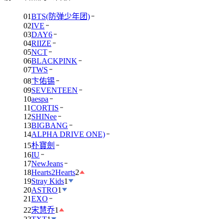
01
BTS(防弹少年团)
02
IVE
03
DAY6
04
RIIZE
05
NCT
06
BLACKPINK
07
TWS
08
卞佑锡
09
SEVENTEEN
10
aespa
11
CORTIS
12
SHINee
13
BIGBANG
14
ALPHA DRIVE ONE)
15
朴寶劍
16
IU
17
NewJeans
18
Hearts2Hearts
2
19
Stray Kids
1
20
ASTRO
1
21
EXO
22
宋慧乔
1