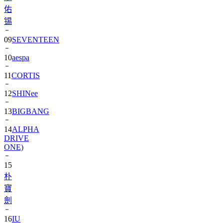
佑
锡
09
SEVENTEEN
10
aespa
11
CORTIS
12
SHINee
13
BIGBANG
14
ALPHA
DRIVE
ONE)
15
朴
寶
劍
16
IU