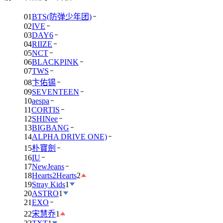
01
BTS(防弹少年团)
02
IVE
03
DAY6
04
RIIZE
05
NCT
06
BLACKPINK
07
TWS
08
卞佑锡
09
SEVENTEEN
10
aespa
11
CORTIS
12
SHINee
13
BIGBANG
14
ALPHA DRIVE ONE)
15
朴寶劍
16
IU
17
NewJeans
18
Hearts2Hearts
2
19
Stray Kids
1
20
ASTRO
1
21
EXO
22
宋慧乔
1