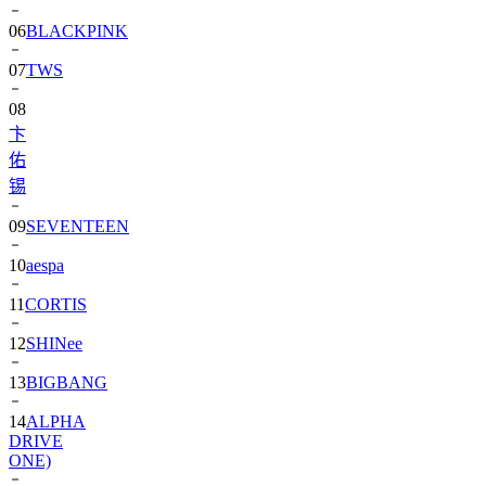
06
BLACKPINK
07
TWS
08
卞
佑
锡
09
SEVENTEEN
10
aespa
11
CORTIS
12
SHINee
13
BIGBANG
14
ALPHA
DRIVE
ONE)