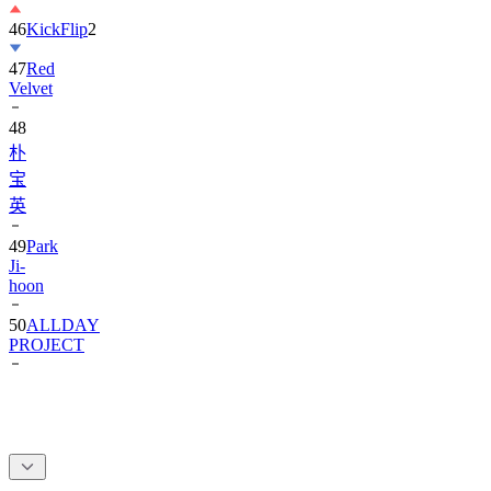
46
KickFlip
2
47
Red
Velvet
48
朴
宝
英
49
Park
Ji-
hoon
50
ALLDAY
PROJECT