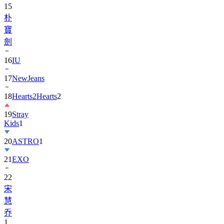
15
朴
寶
劍
16
IU
17
NewJeans
18
Hearts2Hearts
2
19
Stray
Kids
1
20
ASTRO
1
21
EXO
22
宋
慧
乔
1