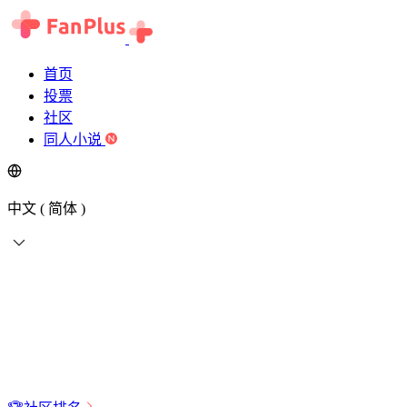
首页
投票
社区
同人小说
中文 ( 简体 )