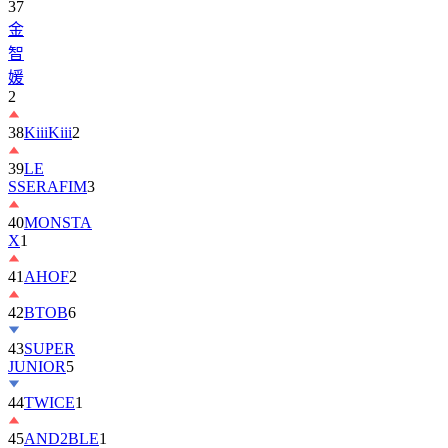
37
金
智
媛
2
38
KiiiKiii
2
39
LE
SSERAFIM
3
40
MONSTA
X
1
41
AHOF
2
42
BTOB
6
43
SUPER
JUNIOR
5
44
TWICE
1
45
AND2BLE
1