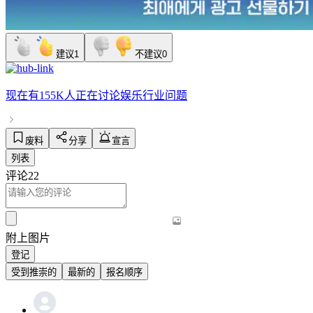
建议
1
不建议
0
现在有
155K人
正在讨论
娱乐行业问题
废料
分享
宣言
列表
评论
22
附上图片
登记
受到推崇的
最新的
报名顺序