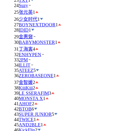
23
TXT
1
24
Suzy
25
张元英
1
26
少女时代
1
27
BOYNEXTDOOR
1
28
IDID
1
29
金惠奫
30
BABYMONSTER
1
31
丁海寅
4
32
ENHYPEN
33
2PM
34
ILLIT
35
ATEEZ
5
36
ZEROBASEONE
1
37
金智媛
2
38
KiiiKiii
2
39
LE SSERAFIM
3
40
MONSTA X
1
41
AHOF
2
42
BTOB
6
43
SUPER JUNIOR
5
44
TWICE
1
45
AND2BLE
1
46
KickFlip
2