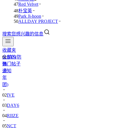
47
Red Velvet
48
朴宝英
49
Park Ji-hoon
50
ALLDAY PROJECT
搜索您感兴趣的信息
收藏夹
全部的
01
BTS(防
热门帖子
弹
通知
少
年
团)
02
IVE
03
DAY6
04
RIIZE
05
NCT