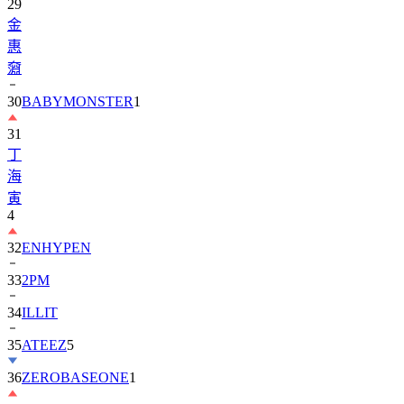
29
金
惠
奫
30
BABYMONSTER
1
31
丁
海
寅
4
32
ENHYPEN
33
2PM
34
ILLIT
35
ATEEZ
5
36
ZEROBASEONE
1