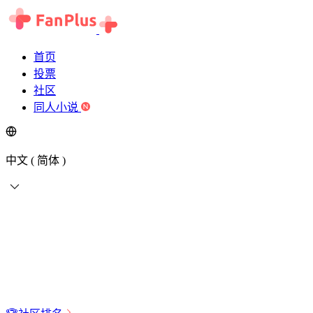
首页
投票
社区
同人小说
中文 ( 简体 )