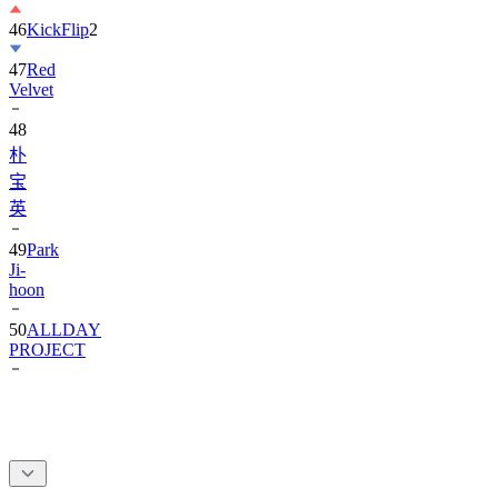
47
Red
Velvet
48
朴
宝
英
49
Park
Ji-
hoon
50
ALLDAY
PROJECT