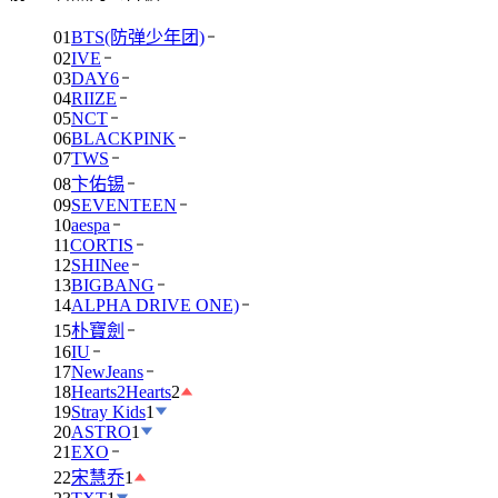
01
BTS(防弹少年团)
02
IVE
03
DAY6
04
RIIZE
05
NCT
06
BLACKPINK
07
TWS
08
卞佑锡
09
SEVENTEEN
10
aespa
11
CORTIS
12
SHINee
13
BIGBANG
14
ALPHA DRIVE ONE)
15
朴寶劍
16
IU
17
NewJeans
18
Hearts2Hearts
2
19
Stray Kids
1
20
ASTRO
1
21
EXO
22
宋慧乔
1