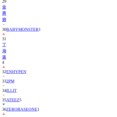
惠
奫
30
BABYMONSTER
1
31
丁
海
寅
4
32
ENHYPEN
33
2PM
34
ILLIT
35
ATEEZ
5
36
ZEROBASEONE
1
37
金