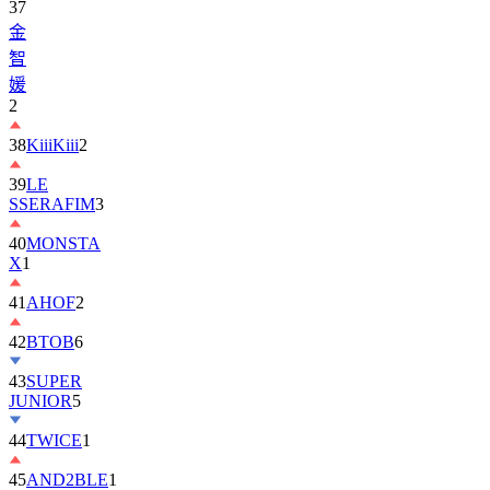
智
媛
2
38
KiiiKiii
2
39
LE
SSERAFIM
3
40
MONSTA
X
1
41
AHOF
2
42
BTOB
6
43
SUPER
JUNIOR
5
44
TWICE
1
45
AND2BLE
1
46
KickFlip
2