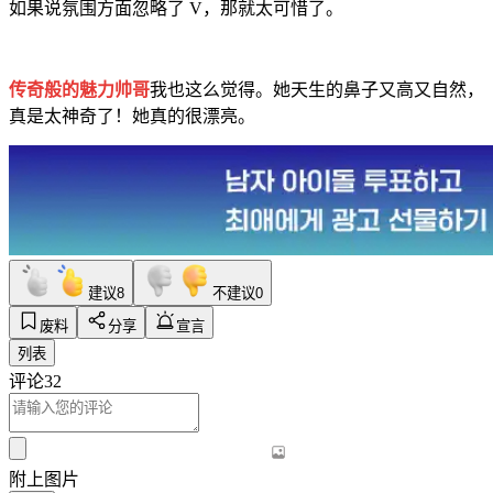
如果说氛围方面忽略了 V，那就太可惜了。
传奇般的魅力帅哥
我也这么觉得。她天生的鼻子又高又自然，
真是太神奇了！她真的很漂亮。
建议
8
不建议
0
废料
分享
宣言
列表
评论
32
附上图片