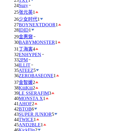
23
TXT
1
24
Suzy
25
张元英
1
26
少女时代
1
27
BOYNEXTDOOR
1
28
IDID
1
29
金惠奫
30
BABYMONSTER
1
31
丁海寅
4
32
ENHYPEN
33
2PM
34
ILLIT
35
ATEEZ
5
36
ZEROBASEONE
1
37
金智媛
2
38
KiiiKiii
2
39
LE SSERAFIM
3
40
MONSTA X
1
41
AHOF
2
42
BTOB
6
43
SUPER JUNIOR
5
44
TWICE
1
45
AND2BLE
1
46
KickFlip
2