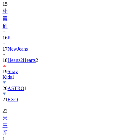
寶
劍
16
IU
17
NewJeans
18
Hearts2Hearts
2
19
Stray
Kids
1
20
ASTRO
1
21
EXO
22
宋
慧
乔
1
23
TXT
1