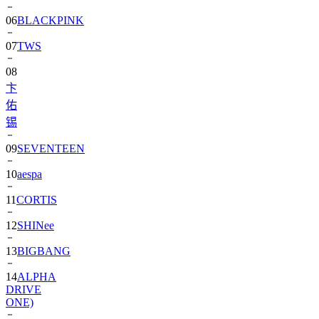
07
TWS
08
卞
佑
锡
09
SEVENTEEN
10
aespa
11
CORTIS
12
SHINee
13
BIGBANG
14
ALPHA
DRIVE
ONE)
15
朴