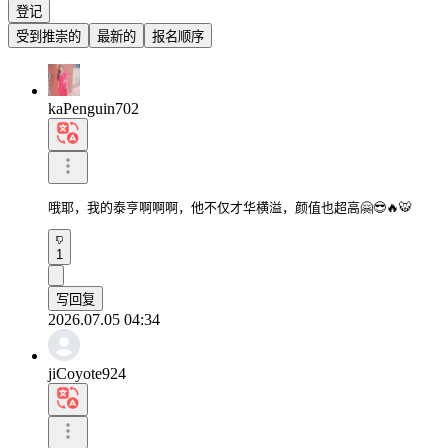
登记
受到推崇的
最新的
报名顺序
kaPenguin702
哦耶，我的泰亨啊啊啊，他不仅才华横溢，颜值也超高🤗😎🔥🐯
1
写回复
2026.07.05 04:34
jiCoyote924