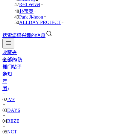
47
Red Velvet
48
朴宝英
49
Park Ji-hoon
50
ALLDAY PROJECT
搜索您感兴趣的信息
01
BTS(防
收藏夹
弹
全部的
少
热门帖子
年
通知
团)
02
IVE
03
DAY6
04
RIIZE
05
NCT
06
BLACKPINK