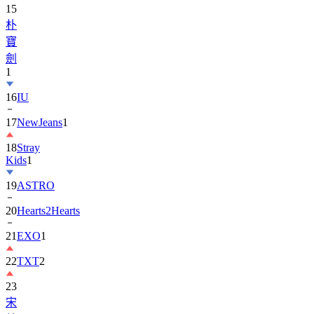
15
朴
寶
劍
1
16
IU
17
NewJeans
1
18
Stray
Kids
1
19
ASTRO
20
Hearts2Hearts
21
EXO
1
22
TXT
2
23
宋