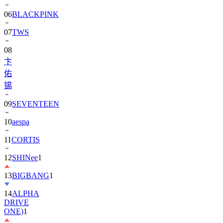
06
BLACKPINK
07
TWS
08
卞
佑
锡
09
SEVENTEEN
10
aespa
11
CORTIS
12
SHINee
1
13
BIGBANG
1
14
ALPHA
DRIVE
ONE)
1