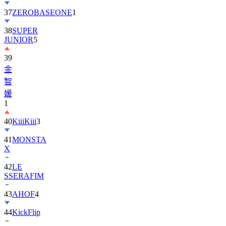
37
ZEROBASEONE
1
38
SUPER
JUNIOR
5
39
金
智
媛
1
40
KiiiKiii
3
41
MONSTA
X
42
LE
SSERAFIM
43
AHOF
4
44
KickFlip