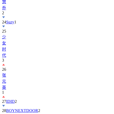
慧
乔
2
24
Suzy
1
25
少
女
时
代
3
26
张
元
英
1
27
IDID
2
28
BOYNEXTDOOR
2