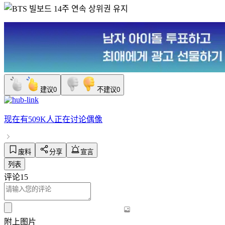
建议
0
不建议
0
现在有
509K人
正在讨论
偶像
废料
分享
宣言
列表
评论
15
附上图片