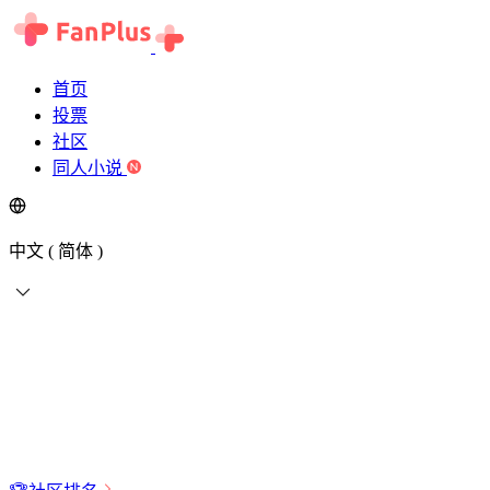
首页
投票
社区
同人小说
中文 ( 简体 )