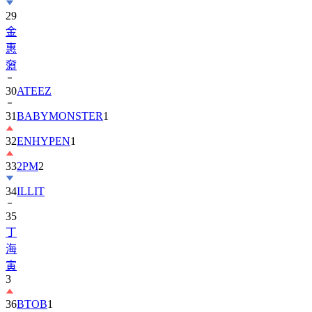
29
金
惠
奫
30
ATEEZ
31
BABYMONSTER
1
32
ENHYPEN
1
33
2PM
2
34
ILLIT
35
丁
海
寅
3
36
BTOB
1