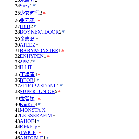
24
Suzy
1
25
少女时代
3
26
张元英
1
27
IDID
2
28
BOYNEXTDOOR
2
29
金惠奫
30
ATEEZ
31
BABYMONSTER
1
32
ENHYPEN
1
33
2PM
2
34
ILLIT
35
丁海寅
3
36
BTOB
1
37
ZEROBASEONE
1
38
SUPER JUNIOR
5
39
金智媛
1
40
KiiiKiii
3
41
MONSTA X
42
LE SSERAFIM
43
AHOF
4
44
KickFlip
45
TWICE
1
46
AND2BLE
1