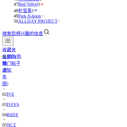
47
Red Velvet
1
48
朴宝英
1
49
Park Ji-hoon
50
ALLDAY PROJECT
搜索您感兴趣的信息
收藏夹
全部的
01
BTS(防
热门帖子
弹
通知
少
年
团)
02
IVE
03
DAY6
04
RIIZE
05
NCT