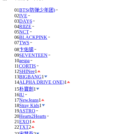
01
BTS(防弹少年团)
02
IVE
03
DAY6
04
RIIZE
05
NCT
06
BLACKPINK
07
TWS
08
卞佑锡
09
SEVENTEEN
10
aespa
11
CORTIS
12
SHINee
1
13
BIGBANG
1
14
ALPHA DRIVE ONE)
1
15
朴寶劍
1
16
IU
17
NewJeans
1
18
Stray Kids
1
19
ASTRO
20
Hearts2Hearts
21
EXO
1
22
TXT
2
23
宋慧乔
2