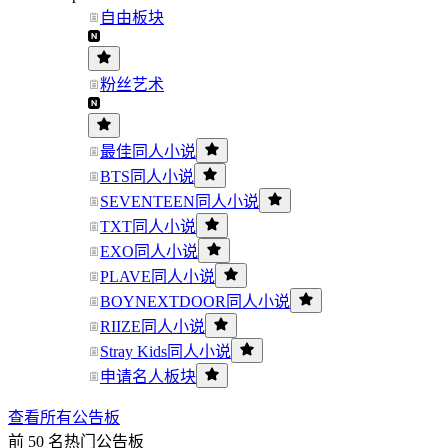
自由板块
粉丝艺术
最佳同人小说
BTS同人小说
SEVENTEEN同人小说
TXT同人小说
EXO同人小说
PLAVE同人小说
BOYNEXTDOOR同人小说
RIIZE同人小说
Stray Kids同人小说
申请名人板块
查看所有公告板
前 50 名热门公告板