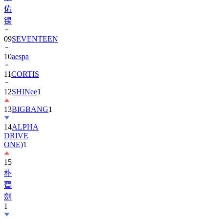
佑
锡
09
SEVENTEEN
10
aespa
11
CORTIS
12
SHINee
1
13
BIGBANG
1
14
ALPHA
DRIVE
ONE)
1
15
朴
寶
劍
1