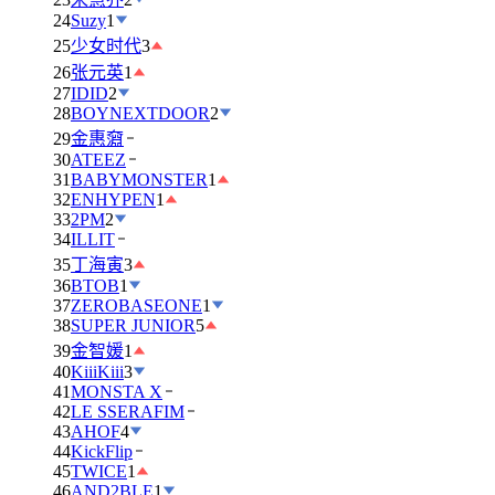
24
Suzy
1
25
少女时代
3
26
张元英
1
27
IDID
2
28
BOYNEXTDOOR
2
29
金惠奫
30
ATEEZ
31
BABYMONSTER
1
32
ENHYPEN
1
33
2PM
2
34
ILLIT
35
丁海寅
3
36
BTOB
1
37
ZEROBASEONE
1
38
SUPER JUNIOR
5
39
金智媛
1
40
KiiiKiii
3
41
MONSTA X
42
LE SSERAFIM
43
AHOF
4
44
KickFlip
45
TWICE
1
46
AND2BLE
1