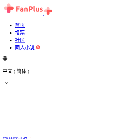
首页
投票
社区
同人小说
中文 ( 简体 )