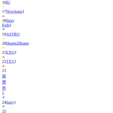
16
IU
17
NewJeans
1
18
Stray
Kids
1
19
ASTRO
20
Hearts2Hearts
21
EXO
1
22
TXT
2
23
宋
慧
乔
2
24
Suzy
1
25