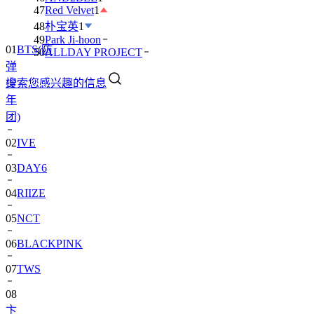
47
Red Velvet
1
48
朴宝英
1
49
Park Ji-hoon
01
BTS(防
50
ALLDAY PROJECT
弹
搜索您感兴趣的信息
少
年
团)
02
IVE
03
DAY6
04
RIIZE
05
NCT
06
BLACKPINK
07
TWS
08
卞