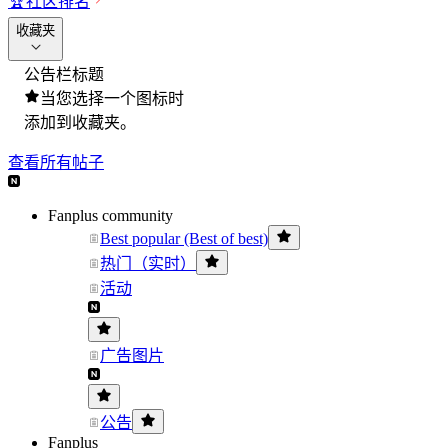
🏆
社区排名
收藏夹
公告栏标题
当您选择一个图标时
添加到收藏夹。
查看所有帖子
Fanplus community
Best popular (Best of best)
热门（实时）
活动
广告图片
公告
Fanplus