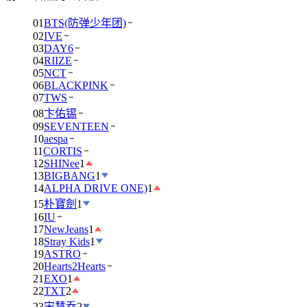
01
BTS(防弹少年团)
02
IVE
03
DAY6
04
RIIZE
05
NCT
06
BLACKPINK
07
TWS
08
卞佑锡
09
SEVENTEEN
10
aespa
11
CORTIS
12
SHINee
1
13
BIGBANG
1
14
ALPHA DRIVE ONE)
1
15
朴寶劍
1
16
IU
17
NewJeans
1
18
Stray Kids
1
19
ASTRO
20
Hearts2Hearts
21
EXO
1
22
TXT
2
23
宋慧乔
2