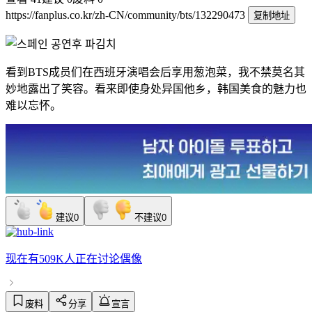
https://fanplus.co.kr/zh-CN/community/bts/132290473
复制地址
看到BTS成员们在西班牙演唱会后享用葱泡菜，我不禁莫名其
妙地露出了笑容。看来即使身处异国他乡，韩国美食的魅力也
难以忘怀。
建议
0
不建议
0
现在有
509K人
正在讨论
偶像
废料
分享
宣言