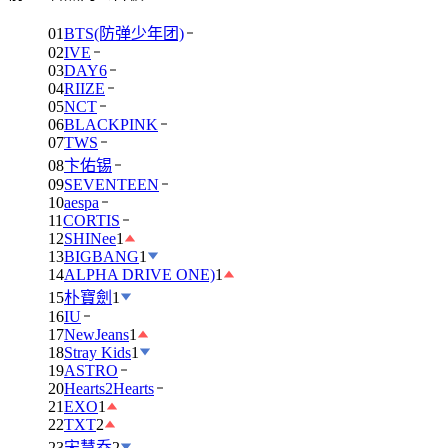
01
BTS(防弹少年团)
02
IVE
03
DAY6
04
RIIZE
05
NCT
06
BLACKPINK
07
TWS
08
卞佑锡
09
SEVENTEEN
10
aespa
11
CORTIS
12
SHINee
1
13
BIGBANG
1
14
ALPHA DRIVE ONE)
1
15
朴寶劍
1
16
IU
17
NewJeans
1
18
Stray Kids
1
19
ASTRO
20
Hearts2Hearts
21
EXO
1
22
TXT
2
23
宋慧乔
2