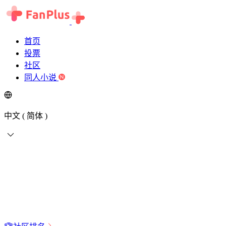
首页
投票
社区
同人小说
中文 ( 简体 )