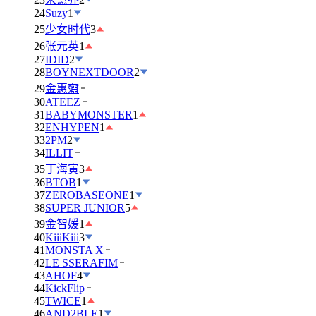
24
Suzy
1
25
少女时代
3
26
张元英
1
27
IDID
2
28
BOYNEXTDOOR
2
29
金惠奫
30
ATEEZ
31
BABYMONSTER
1
32
ENHYPEN
1
33
2PM
2
34
ILLIT
35
丁海寅
3
36
BTOB
1
37
ZEROBASEONE
1
38
SUPER JUNIOR
5
39
金智媛
1
40
KiiiKiii
3
41
MONSTA X
42
LE SSERAFIM
43
AHOF
4
44
KickFlip
45
TWICE
1
46
AND2BLE
1