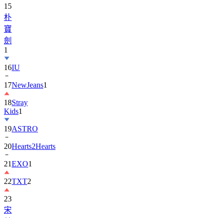
15
朴
寶
劍
1
16
IU
17
NewJeans
1
18
Stray
Kids
1
19
ASTRO
20
Hearts2Hearts
21
EXO
1
22
TXT
2
23
宋