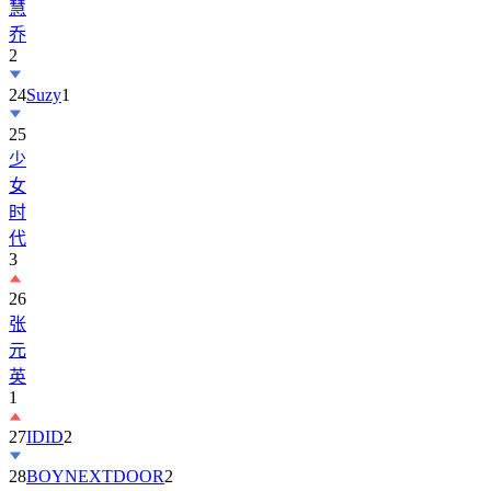
慧
乔
2
24
Suzy
1
25
少
女
时
代
3
26
张
元
英
1
27
IDID
2
28
BOYNEXTDOOR
2