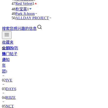
47
Red Velvet
1
48
朴宝英
1
49
Park Ji-hoon
50
ALLDAY PROJECT
搜索您感兴趣的信息
收藏夹
全部的
01
BTS(防
热门帖子
弹
通知
少
年
团)
02
IVE
03
DAY6
04
RIIZE
05
NCT