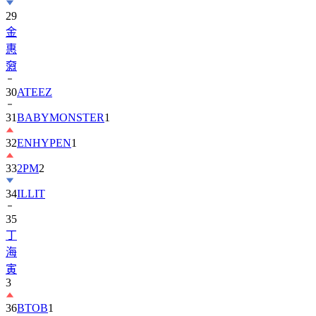
29
金
惠
奫
30
ATEEZ
31
BABYMONSTER
1
32
ENHYPEN
1
33
2PM
2
34
ILLIT
35
丁
海
寅
3
36
BTOB
1