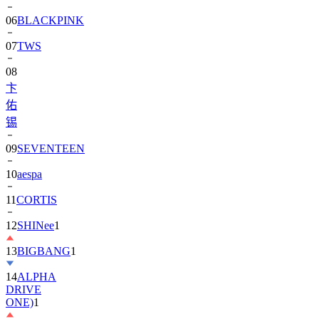
06
BLACKPINK
07
TWS
08
卞
佑
锡
09
SEVENTEEN
10
aespa
11
CORTIS
12
SHINee
1
13
BIGBANG
1
14
ALPHA
DRIVE
ONE)
1