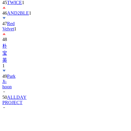
45
TWICE
1
46
AND2BLE
1
47
Red
Velvet
1
48
朴
宝
英
1
49
Park
Ji-
hoon
50
ALLDAY
PROJECT