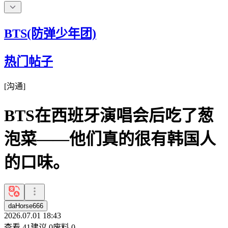
BTS(防弹少年团)
热门帖子
[
沟通
]
BTS在西班牙演唱会后吃了葱
泡菜——他们真的很有韩国人
的口味。
daHorse666
2026.07.01 18:43
查看
41
建议
0
废料
0