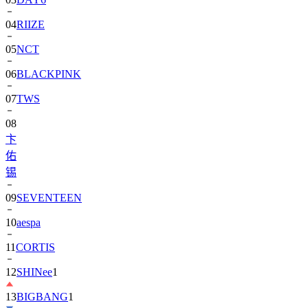
05
NCT
06
BLACKPINK
07
TWS
08
卞
佑
锡
09
SEVENTEEN
10
aespa
11
CORTIS
12
SHINee
1
13
BIGBANG
1
14
ALPHA