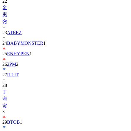
惠
奫
23
ATEEZ
24
BABYMONSTER
1
25
ENHYPEN
1
26
2PM
2
27
ILLIT
28
丁
海
寅
3
29
BTOB
1
30
ZEROBASEONE
1