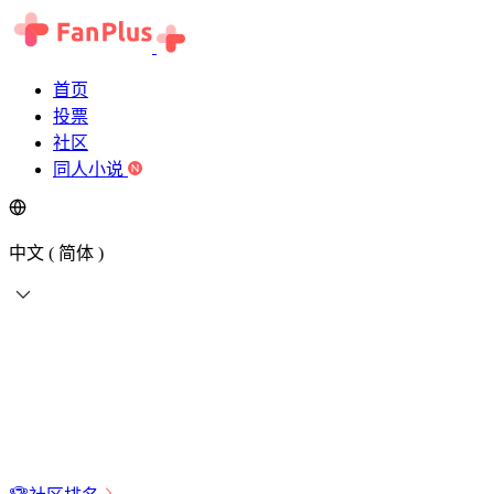
首页
投票
社区
同人小说
中文 ( 简体 )