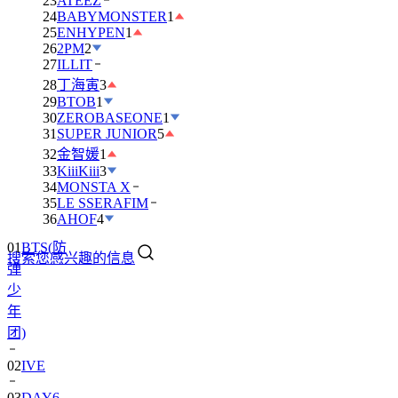
23
ATEEZ
24
BABYMONSTER
1
25
ENHYPEN
1
26
2PM
2
27
ILLIT
28
丁海寅
3
29
BTOB
1
30
ZEROBASEONE
1
31
SUPER JUNIOR
5
32
金智媛
1
33
KiiiKiii
3
34
MONSTA X
35
LE SSERAFIM
01
BTS(防
36
AHOF
4
弹
搜索您感兴趣的信息
少
年
团)
02
IVE
03
DAY6
04
RIIZE