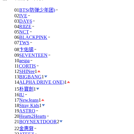
01
BTS(防弹少年团)
02
IVE
03
DAY6
04
RIIZE
05
NCT
06
BLACKPINK
07
TWS
08
卞佑锡
09
SEVENTEEN
10
aespa
11
CORTIS
12
SHINee
1
13
BIGBANG
1
14
ALPHA DRIVE ONE)
1
15
朴寶劍
1
16
IU
17
NewJeans
1
18
Stray Kids
1
19
ASTRO
20
Hearts2Hearts
21
BOYNEXTDOOR
2
22
金惠奫