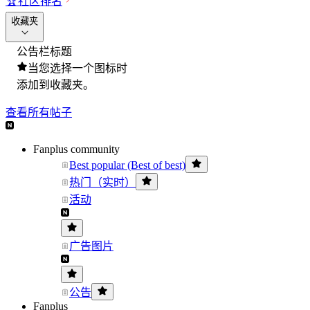
🏆
社区排名
收藏夹
公告栏标题
当您选择一个图标时
添加到收藏夹。
查看所有帖子
Fanplus community
Best popular (Best of best)
热门（实时）
活动
广告图片
公告
Fanplus