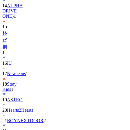
DRIVE
ONE)
1
15
朴
寶
劍
1
16
IU
17
NewJeans
1
18
Stray
Kids
1
19
ASTRO
20
Hearts2Hearts
21
BOYNEXTDOOR
2
22
金