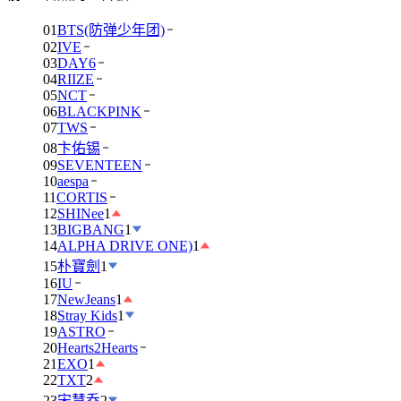
01
BTS(防弹少年团)
02
IVE
03
DAY6
04
RIIZE
05
NCT
06
BLACKPINK
07
TWS
08
卞佑锡
09
SEVENTEEN
10
aespa
11
CORTIS
12
SHINee
1
13
BIGBANG
1
14
ALPHA DRIVE ONE)
1
15
朴寶劍
1
16
IU
17
NewJeans
1
18
Stray Kids
1
19
ASTRO
20
Hearts2Hearts
21
EXO
1
22
TXT
2
23
宋慧乔
2