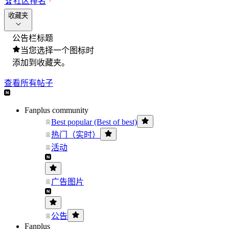
🏆
社区排名
收藏夹
公告栏标题
当您选择一个图标时
添加到收藏夹。
查看所有帖子
Fanplus community
Best popular (Best of best)
热门（实时）
活动
广告图片
公告
Fanplus