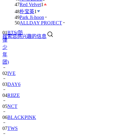
47
Red Velvet
1
48
朴宝英
1
49
Park Ji-hoon
01
BTS(防
50
ALLDAY PROJECT
弹
搜索您感兴趣的信息
少
年
团)
02
IVE
03
DAY6
04
RIIZE
05
NCT
06
BLACKPINK
07
TWS
08
卞