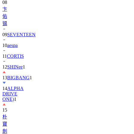
佑
锡
09
SEVENTEEN
10
aespa
11
CORTIS
12
SHINee
1
13
BIGBANG
1
14
ALPHA
DRIVE
ONE)
1
15
朴
寶
劍
1