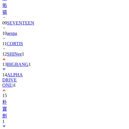
佑
锡
09
SEVENTEEN
10
aespa
11
CORTIS
12
SHINee
1
13
BIGBANG
1
14
ALPHA
DRIVE
ONE)
1
15
朴
寶
劍
1