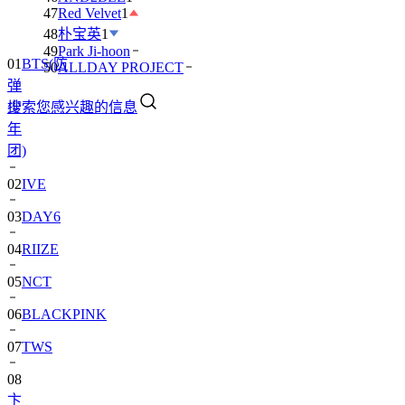
47
Red Velvet
1
48
朴宝英
1
49
Park Ji-hoon
01
BTS(防
50
ALLDAY PROJECT
弹
搜索您感兴趣的信息
少
年
团)
02
IVE
03
DAY6
04
RIIZE
05
NCT
06
BLACKPINK
07
TWS
08
卞