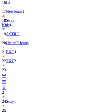
16
IU
17
NewJeans
1
18
Stray
Kids
1
19
ASTRO
20
Hearts2Hearts
21
EXO
1
22
TXT
2
23
宋
慧
乔
2
24
Suzy
1
25