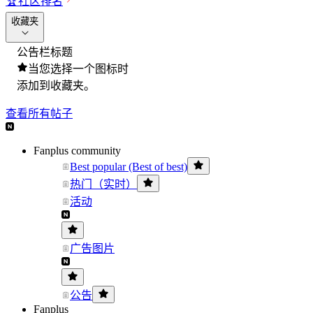
🏆
社区排名
收藏夹
公告栏标题
当您选择一个图标时
添加到收藏夹。
查看所有帖子
Fanplus community
Best popular (Best of best)
热门（实时）
活动
广告图片
公告
Fanplus