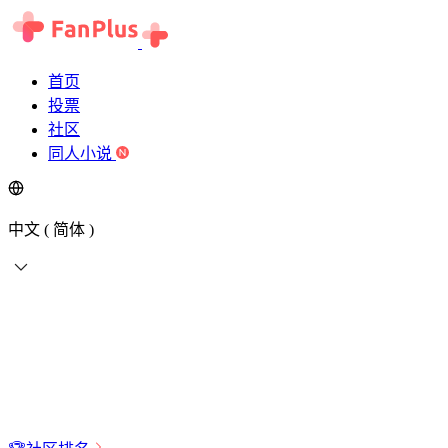
首页
投票
社区
同人小说
中文 ( 简体 )