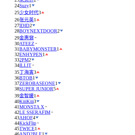
24
Suzy
1
25
少女时代
3
26
张元英
1
27
IDID
2
28
BOYNEXTDOOR
2
29
金惠奫
30
ATEEZ
31
BABYMONSTER
1
32
ENHYPEN
1
33
2PM
2
34
ILLIT
35
丁海寅
3
36
BTOB
1
37
ZEROBASEONE
1
38
SUPER JUNIOR
5
39
金智媛
1
40
KiiiKiii
3
41
MONSTA X
42
LE SSERAFIM
43
AHOF
4
44
KickFlip
45
TWICE
1
46
AND2BLE
1