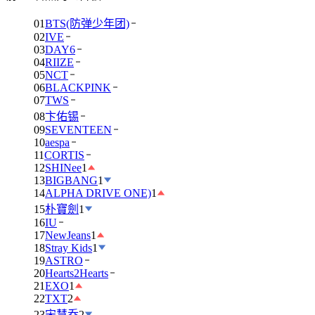
01
BTS(防弹少年团)
02
IVE
03
DAY6
04
RIIZE
05
NCT
06
BLACKPINK
07
TWS
08
卞佑锡
09
SEVENTEEN
10
aespa
11
CORTIS
12
SHINee
1
13
BIGBANG
1
14
ALPHA DRIVE ONE)
1
15
朴寶劍
1
16
IU
17
NewJeans
1
18
Stray Kids
1
19
ASTRO
20
Hearts2Hearts
21
EXO
1
22
TXT
2
23
宋慧乔
2