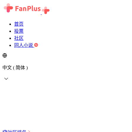
首页
投票
社区
同人小说
中文 ( 简体 )