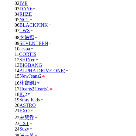
02
IVE
03
DAY6
04
RIIZE
05
NCT
06
BLACKPINK
07
TWS
08
卞佑锡
09
SEVENTEEN
10
aespa
11
CORTIS
12
SHINee
13
BIGBANG
14
ALPHA DRIVE ONE)
15
NewJeans
2
16
朴寶劍
1
17
Hearts2Hearts
1
18
IU
2
19
Stray Kids
20
ASTRO
21
EXO
22
宋慧乔
23
TXT
24
Suzy
25
张元英