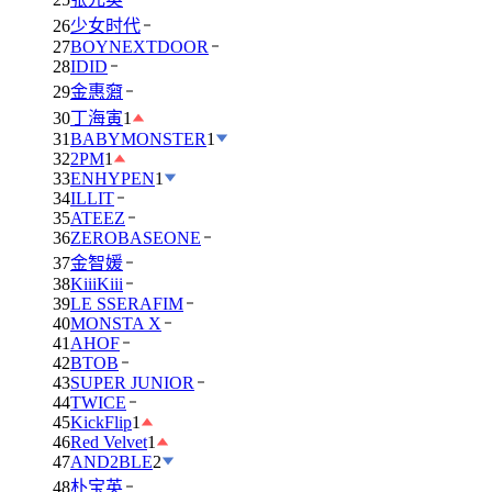
26
少女时代
27
BOYNEXTDOOR
28
IDID
29
金惠奫
30
丁海寅
1
31
BABYMONSTER
1
32
2PM
1
33
ENHYPEN
1
34
ILLIT
35
ATEEZ
36
ZEROBASEONE
37
金智媛
38
KiiiKiii
39
LE SSERAFIM
40
MONSTA X
41
AHOF
42
BTOB
43
SUPER JUNIOR
44
TWICE
45
KickFlip
1
46
Red Velvet
1
47
AND2BLE
2
48
朴宝英