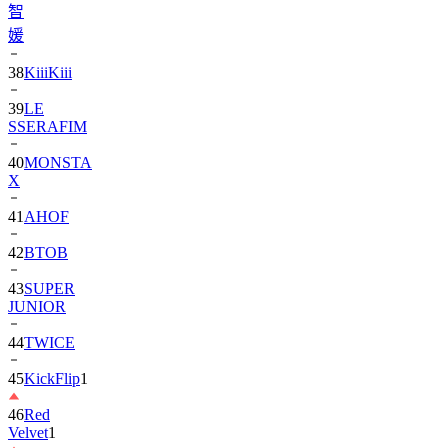
38
KiiiKiii
39
LE
SSERAFIM
40
MONSTA
X
41
AHOF
42
BTOB
43
SUPER
JUNIOR
44
TWICE
45
KickFlip
1
46
Red
Velvet
1
47
AND2BLE
2