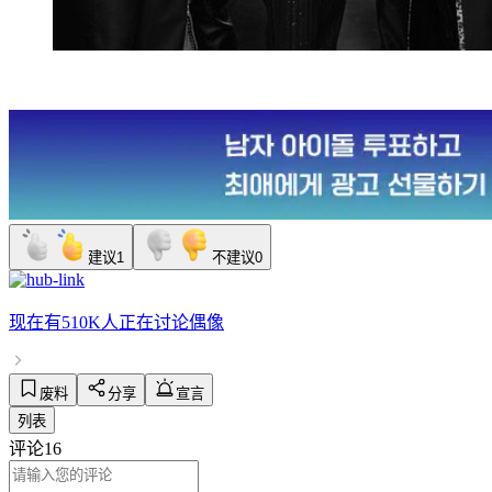
建议
1
不建议
0
现在有
510K人
正在讨论
偶像
废料
分享
宣言
列表
评论
16