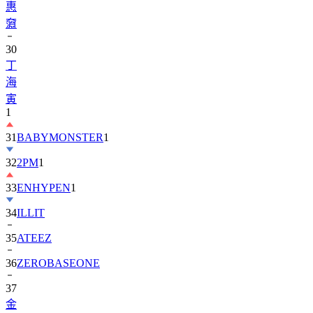
30
丁
海
寅
1
31
BABYMONSTER
1
32
2PM
1
33
ENHYPEN
1
34
ILLIT
35
ATEEZ
36
ZEROBASEONE
37
金
智
媛