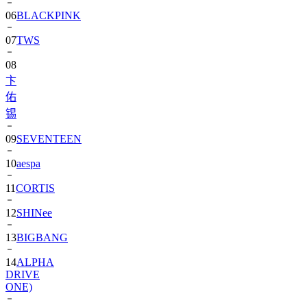
07
TWS
08
卞
佑
锡
09
SEVENTEEN
10
aespa
11
CORTIS
12
SHINee
13
BIGBANG
14
ALPHA
DRIVE
ONE)
15
NewJeans
2