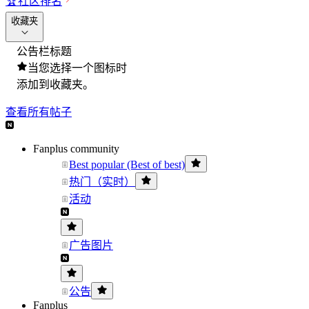
🏆
社区排名
收藏夹
公告栏标题
当您选择一个图标时
添加到收藏夹。
查看所有帖子
Fanplus community
Best popular (Best of best)
热门（实时）
活动
广告图片
公告
Fanplus