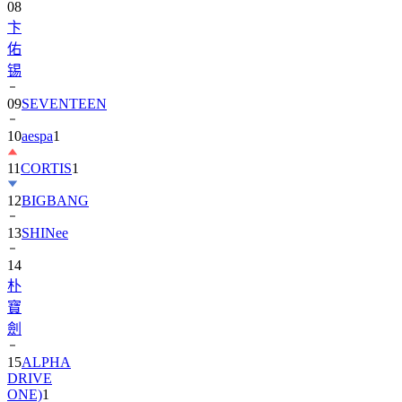
08
卞
佑
锡
09
SEVENTEEN
10
aespa
1
11
CORTIS
1
12
BIGBANG
13
SHINee
14
朴
寶
劍
15
ALPHA
DRIVE
ONE)
1