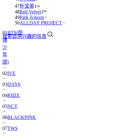
47
朴宝英
1
48
Red Velvet
3
49
Park Ji-hoon
50
ALLDAY PROJECT
01
BTS(防
搜索您感兴趣的信息
弹
少
年
团)
02
IVE
03
DAY6
04
RIIZE
05
NCT
06
BLACKPINK
07
TWS