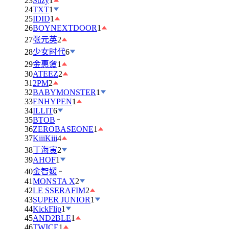
23
Suzy
1
24
TXT
1
25
IDID
1
26
BOYNEXTDOOR
1
27
张元英
2
28
少女时代
6
29
金惠奫
1
30
ATEEZ
2
31
2PM
2
32
BABYMONSTER
1
33
ENHYPEN
1
34
ILLIT
6
35
BTOB
36
ZEROBASEONE
1
37
KiiiKiii
4
38
丁海寅
2
39
AHOF
1
40
金智媛
41
MONSTA X
2
42
LE SSERAFIM
2
43
SUPER JUNIOR
1
44
KickFlip
1
45
AND2BLE
1
46
TWICE
1