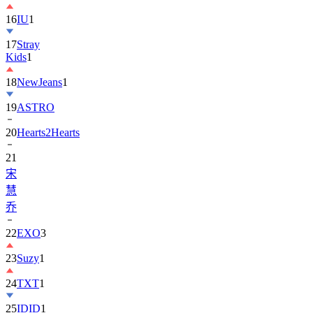
16
IU
1
17
Stray
Kids
1
18
NewJeans
1
19
ASTRO
20
Hearts2Hearts
21
宋
慧
乔
22
EXO
3
23
Suzy
1
24
TXT
1
25
IDID
1