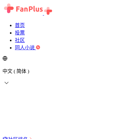
首页
投票
社区
同人小说
中文 ( 简体 )