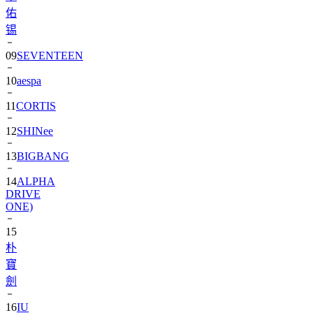
佑
锡
09
SEVENTEEN
10
aespa
11
CORTIS
12
SHINee
13
BIGBANG
14
ALPHA
DRIVE
ONE)
15
朴
寶
劍
16
IU