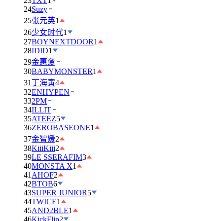
23
TXT
1
24
Suzy
25
张元英
1
26
少女时代
1
27
BOYNEXTDOOR
1
28
IDID
1
29
金惠奫
30
BABYMONSTER
1
31
丁海寅
4
32
ENHYPEN
33
2PM
34
ILLIT
35
ATEEZ
5
36
ZEROBASEONE
1
37
金智媛
2
38
KiiiKiii
2
39
LE SSERAFIM
3
40
MONSTA X
1
41
AHOF
2
42
BTOB
6
43
SUPER JUNIOR
5
44
TWICE
1
45
AND2BLE
1
46
KickFlip
2