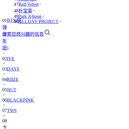
47
Red Velvet
48
朴宝英
49
Park Ji-hoon
01
BTS(防
50
ALLDAY PROJECT
弹
搜索您感兴趣的信息
少
年
团)
02
IVE
03
DAY6
04
RIIZE
05
NCT
06
BLACKPINK
07
TWS
08
卞