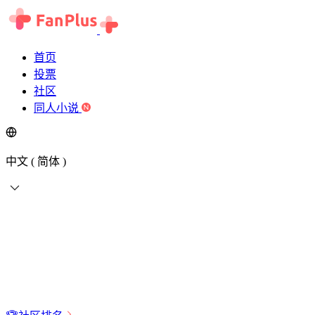
首页
投票
社区
同人小说
中文 ( 简体 )