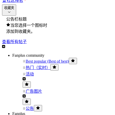
🏆
社区排名
收藏夹
公告栏标题
当您选择一个图标时
添加到收藏夹。
查看所有帖子
Fanplus community
Best popular (Best of best)
热门（实时）
活动
广告图片
公告
Fanplus