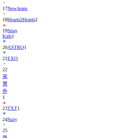
17
NewJeans
18
Hearts2Hearts
2
19
Stray
Kids
1
20
ASTRO
1
21
EXO
22
宋
慧
乔
1
23
TXT
1
24
Suzy
25
张