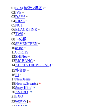
01
BTS(防弹少年团)
02
IVE
03
DAY6
04
RIIZE
05
NCT
06
BLACKPINK
07
TWS
08
卞佑锡
09
SEVENTEEN
10
aespa
11
CORTIS
12
SHINee
13
BIGBANG
14
ALPHA DRIVE ONE)
15
朴寶劍
16
IU
17
NewJeans
18
Hearts2Hearts
2
19
Stray Kids
1
20
ASTRO
1
21
EXO
22
宋慧乔
1