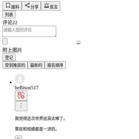
废料
分享
宣言
列表
评论
22
附上图片
登记
受到推崇的
最新的
报名顺序
heBison517
我觉得这次世界巡演太棒了。

票房和规模都是一流的。