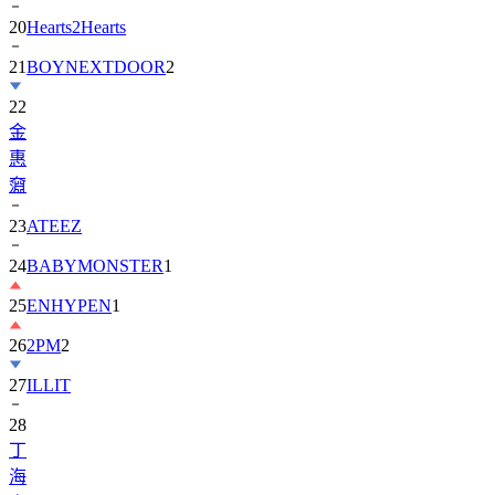
20
Hearts2Hearts
21
BOYNEXTDOOR
2
22
金
惠
奫
23
ATEEZ
24
BABYMONSTER
1
25
ENHYPEN
1
26
2PM
2
27
ILLIT
28
丁
海