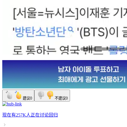
建议
0
不建议
0
现在有
257K人
正在讨论
回归