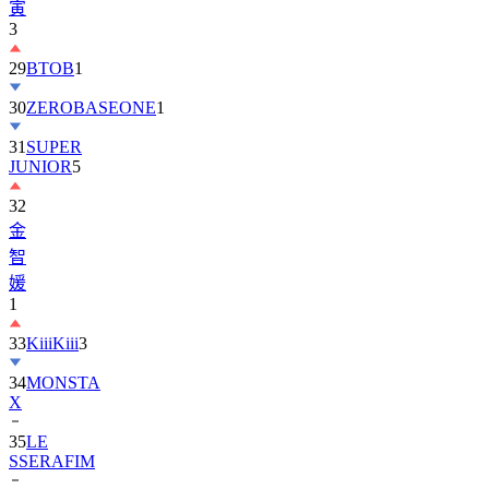
寅
3
29
BTOB
1
30
ZEROBASEONE
1
31
SUPER
JUNIOR
5
32
金
智
媛
1
33
KiiiKiii
3
34
MONSTA
X
35
LE
SSERAFIM