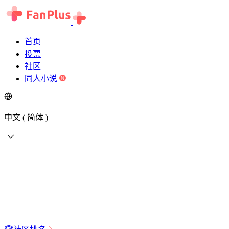
首页
投票
社区
同人小说
中文 ( 简体 )