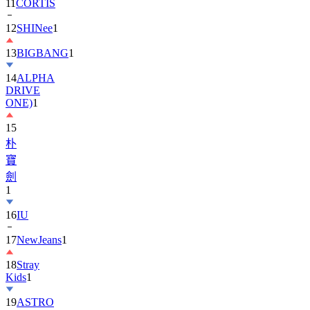
11
CORTIS
12
SHINee
1
13
BIGBANG
1
14
ALPHA
DRIVE
ONE)
1
15
朴
寶
劍
1
16
IU
17
NewJeans
1
18
Stray
Kids
1
19
ASTRO