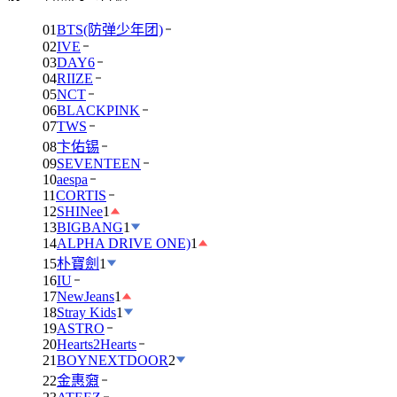
01
BTS(防弹少年团)
02
IVE
03
DAY6
04
RIIZE
05
NCT
06
BLACKPINK
07
TWS
08
卞佑锡
09
SEVENTEEN
10
aespa
11
CORTIS
12
SHINee
1
13
BIGBANG
1
14
ALPHA DRIVE ONE)
1
15
朴寶劍
1
16
IU
17
NewJeans
1
18
Stray Kids
1
19
ASTRO
20
Hearts2Hearts
21
BOYNEXTDOOR
2
22
金惠奫