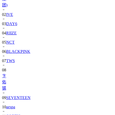
团)
02
IVE
03
DAY6
04
RIIZE
05
NCT
06
BLACKPINK
07
TWS
08
卞
佑
锡
09
SEVENTEEN
10
aespa