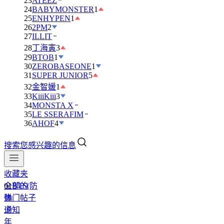
23
ATEEZ
24
BABYMONSTER
1
25
ENHYPEN
1
26
2PM
2
27
ILLIT
28
丁海寅
3
29
BTOB
1
30
ZEROBASEONE
1
31
SUPER JUNIOR
5
32
金智媛
1
33
KiiiKiii
3
34
MONSTA X
35
LE SSERAFIM
36
AHOF
4
搜索您感兴趣的信息
收藏夹
全部的
01
BTS(防
热门帖子
弹
通知
少
年