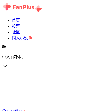
首页
投票
社区
同人小说
中文 ( 简体 )