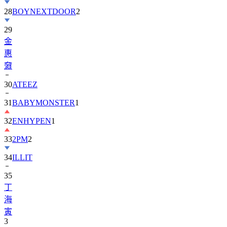
29
金
惠
奫
30
ATEEZ
31
BABYMONSTER
1
32
ENHYPEN
1
33
2PM
2
34
ILLIT
35
丁
海
寅
3
36
BTOB
1