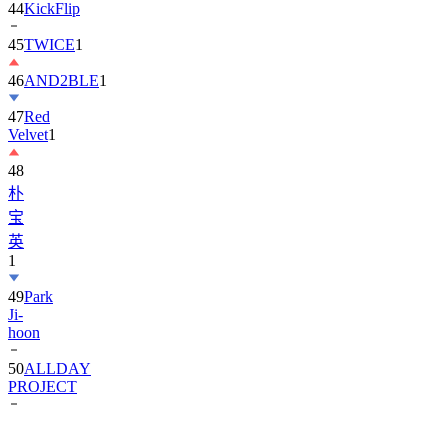
45
TWICE
1
46
AND2BLE
1
47
Red
Velvet
1
48
朴
宝
英
1
49
Park
Ji-
hoon
50
ALLDAY
PROJECT