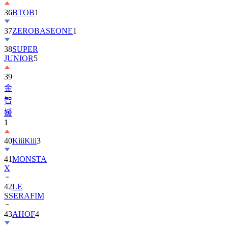
37
ZEROBASEONE
1
38
SUPER
JUNIOR
5
39
金
智
媛
1
40
KiiiKiii
3
41
MONSTA
X
42
LE
SSERAFIM
43
AHOF
4
44
KickFlip