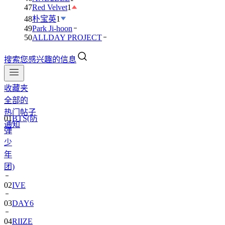
47
Red Velvet
1
48
朴宝英
1
49
Park Ji-hoon
50
ALLDAY PROJECT
搜索您感兴趣的信息
收藏夹
全部的
01
BTS(防
热门帖子
弹
通知
少
年
团)
02
IVE
03
DAY6
04
RIIZE
05
NCT