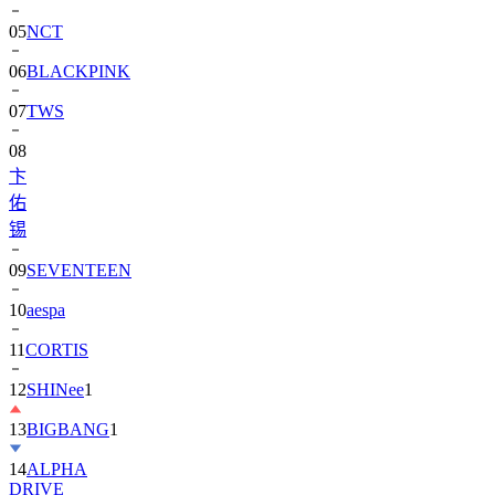
06
BLACKPINK
07
TWS
08
卞
佑
锡
09
SEVENTEEN
10
aespa
11
CORTIS
12
SHINee
1
13
BIGBANG
1
14
ALPHA
DRIVE
ONE)
1