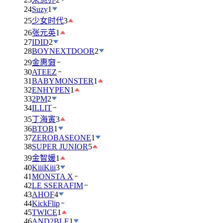
24
Suzy
1
25
少女时代
3
26
张元英
1
27
IDID
2
28
BOYNEXTDOOR
2
29
金惠奫
30
ATEEZ
31
BABYMONSTER
1
32
ENHYPEN
1
33
2PM
2
34
ILLIT
35
丁海寅
3
36
BTOB
1
37
ZEROBASEONE
1
38
SUPER JUNIOR
5
39
金智媛
1
40
KiiiKiii
3
41
MONSTA X
42
LE SSERAFIM
43
AHOF
4
44
KickFlip
45
TWICE
1
46
AND2BLE
1