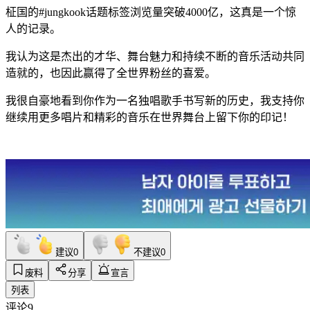
柾国的#jungkook话题标签浏览量突破4000亿，这真是一个惊
人的记录。
我认为这是杰出的才华、舞台魅力和持续不断的音乐活动共同
造就的，也因此赢得了全世界粉丝的喜爱。
我很自豪地看到你作为一名独唱歌手书写新的历史，我支持你
继续用更多唱片和精彩的音乐在世界舞台上留下你的印记！
建议
0
不建议
0
废料
分享
宣言
列表
评论
9