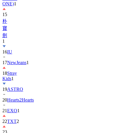
15
朴
寶
劍
1
16
IU
17
NewJeans
1
18
Stray
Kids
1
19
ASTRO
20
Hearts2Hearts
21
EXO
1
22
TXT
2
23
宋