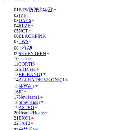
01
BTS(防弹少年团)
02
IVE
03
DAY6
04
RIIZE
05
NCT
06
BLACKPINK
07
TWS
08
卞佑锡
09
SEVENTEEN
10
aespa
11
CORTIS
12
SHINee
1
13
BIGBANG
1
14
ALPHA DRIVE ONE)
1
15
朴寶劍
1
16
IU
17
NewJeans
1
18
Stray Kids
1
19
ASTRO
20
Hearts2Hearts
21
EXO
1
22
TXT
2
23
宋慧乔
2