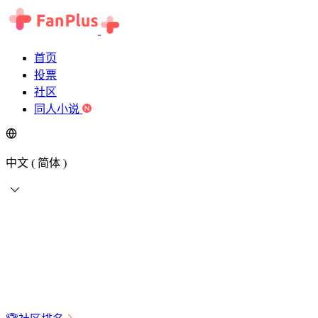
首页
投票
社区
同人小说
中文 ( 简体 )