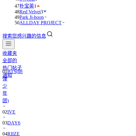
47
朴宝英
1
48
Red Velvet
3
49
Park Ji-hoon
50
ALLDAY PROJECT
搜索您感兴趣的信息
收藏夹
全部的
01
BTS(防
热门帖子
弹
通知
少
年
团)
02
IVE
03
DAY6
04
RIIZE
05
NCT