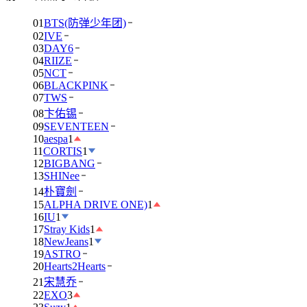
01
BTS(防弹少年团)
02
IVE
03
DAY6
04
RIIZE
05
NCT
06
BLACKPINK
07
TWS
08
卞佑锡
09
SEVENTEEN
10
aespa
1
11
CORTIS
1
12
BIGBANG
13
SHINee
14
朴寶劍
15
ALPHA DRIVE ONE)
1
16
IU
1
17
Stray Kids
1
18
NewJeans
1
19
ASTRO
20
Hearts2Hearts
21
宋慧乔
22
EXO
3