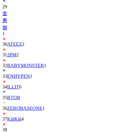
金
惠
奫
1
30
ATEEZ
2
31
2PM
2
32
BABYMONSTER
1
33
ENHYPEN
1
34
ILLIT
6
35
BTOB
36
ZEROBASEONE
1
37
KiiiKiii
4
38
丁
海