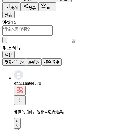
废料
分享
宣言
列表
评论
15
附上图片
登记
受到推崇的
最新的
报名顺序
dnManatee878
他真的很帅。他非常适合迪奥。
0