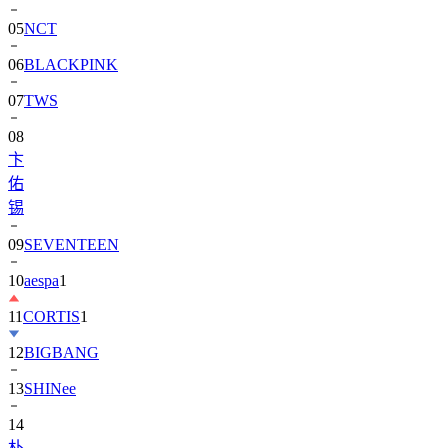
06
BLACKPINK
07
TWS
08
卞
佑
锡
09
SEVENTEEN
10
aespa
1
11
CORTIS
1
12
BIGBANG
13
SHINee
14
朴
寶