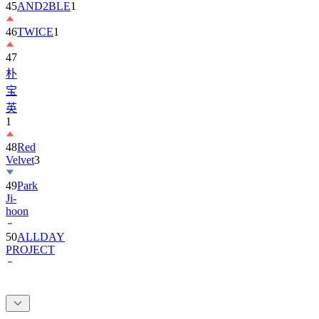
46
TWICE
1
47
朴
宝
英
1
48
Red
Velvet
3
49
Park
Ji-
hoon
50
ALLDAY
PROJECT