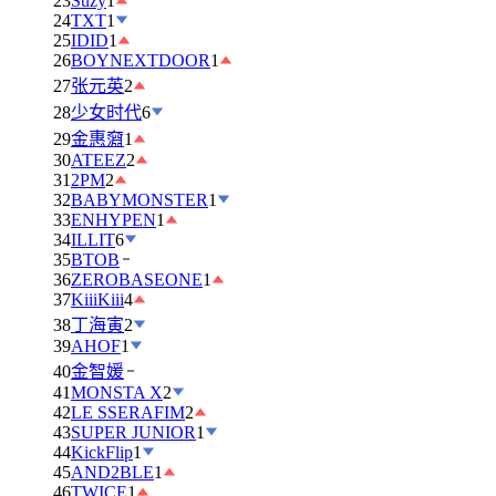
23
Suzy
1
24
TXT
1
25
IDID
1
26
BOYNEXTDOOR
1
27
张元英
2
28
少女时代
6
29
金惠奫
1
30
ATEEZ
2
31
2PM
2
32
BABYMONSTER
1
33
ENHYPEN
1
34
ILLIT
6
35
BTOB
36
ZEROBASEONE
1
37
KiiiKiii
4
38
丁海寅
2
39
AHOF
1
40
金智媛
41
MONSTA X
2
42
LE SSERAFIM
2
43
SUPER JUNIOR
1
44
KickFlip
1
45
AND2BLE
1
46
TWICE
1