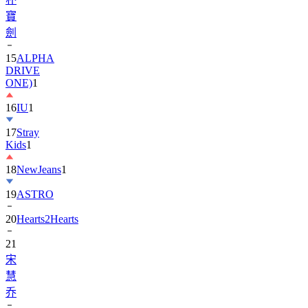
劍
15
ALPHA
DRIVE
ONE)
1
16
IU
1
17
Stray
Kids
1
18
NewJeans
1
19
ASTRO
20
Hearts2Hearts
21
宋
慧
乔
22
EXO
3