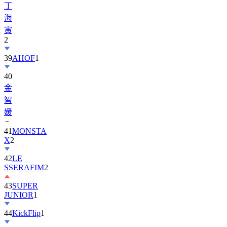
寅
2
39
AHOF
1
40
金
智
媛
41
MONSTA
X
2
42
LE
SSERAFIM
2
43
SUPER
JUNIOR
1
44
KickFlip
1
45
AND2BLE
1