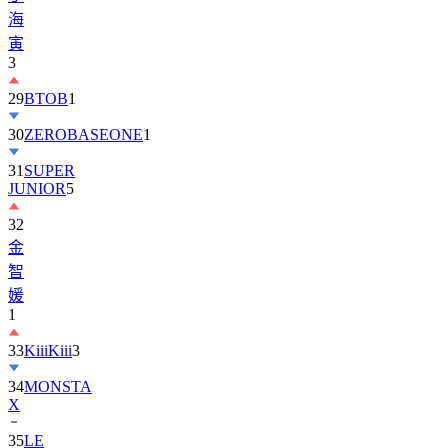
寅
3
29
BTOB
1
30
ZEROBASEONE
1
31
SUPER
JUNIOR
5
32
金
智
媛
1
33
KiiiKiii
3
34
MONSTA
X
35
LE
SSERAFIM