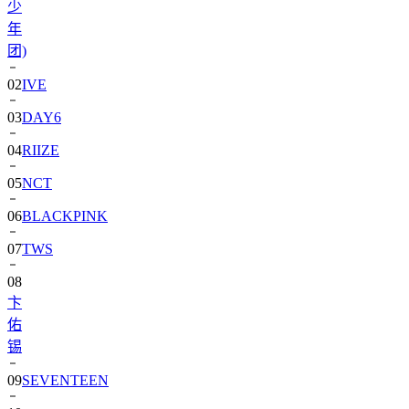
团)
02
IVE
03
DAY6
04
RIIZE
05
NCT
06
BLACKPINK
07
TWS
08
卞
佑
锡
09
SEVENTEEN
10
aespa