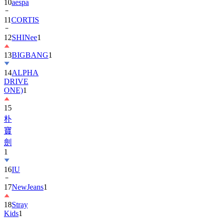
11
CORTIS
12
SHINee
1
13
BIGBANG
1
14
ALPHA
DRIVE
ONE)
1
15
朴
寶
劍
1
16
IU
17
NewJeans
1
18
Stray
Kids
1
19
ASTRO