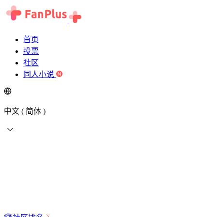
首页
投票
社区
同人小说
中文 ( 简体 )