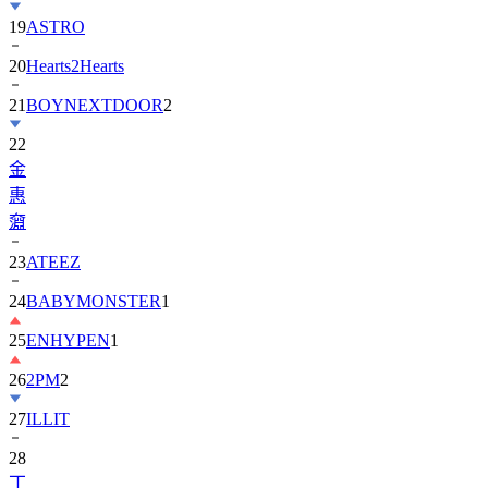
20
Hearts2Hearts
21
BOYNEXTDOOR
2
22
金
惠
奫
23
ATEEZ
24
BABYMONSTER
1
25
ENHYPEN
1
26
2PM
2
27
ILLIT
28
丁
海