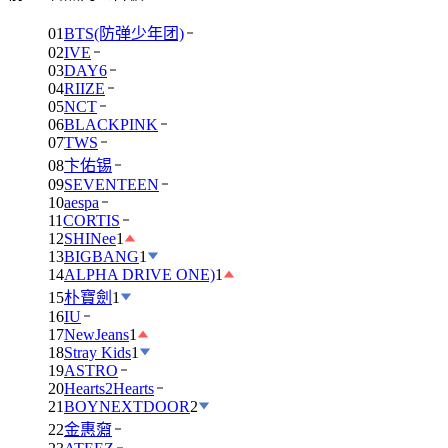
01
BTS(防弹少年团)
02
IVE
03
DAY6
04
RIIZE
05
NCT
06
BLACKPINK
07
TWS
08
卞佑锡
09
SEVENTEEN
10
aespa
11
CORTIS
12
SHINee
1
13
BIGBANG
1
14
ALPHA DRIVE ONE)
1
15
朴寶劍
1
16
IU
17
NewJeans
1
18
Stray Kids
1
19
ASTRO
20
Hearts2Hearts
21
BOYNEXTDOOR
2
22
金惠奫