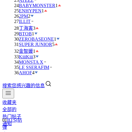
23
ATEEZ
24
BABYMONSTER
1
25
ENHYPEN
1
26
2PM
2
27
ILLIT
28
丁海寅
3
29
BTOB
1
30
ZEROBASEONE
1
31
SUPER JUNIOR
5
32
金智媛
1
33
KiiiKiii
3
34
MONSTA X
35
LE SSERAFIM
36
AHOF
4
搜索您感兴趣的信息
收藏夹
全部的
01
BTS(防
热门帖子
弹
通知
少
年