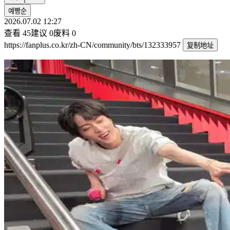
예빵순
2026.07.02 12:27
查看
45
建议
0
废料
0
https://fanplus.co.kr/zh-CN/community/bts/132333957
复制地址