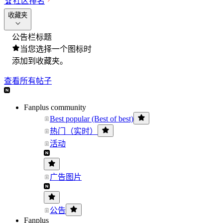
🏆
社区排名
收藏夹
公告栏标题
当您选择一个图标时
添加到收藏夹。
查看所有帖子
Fanplus community
Best popular (Best of best)
热门（实时）
活动
广告图片
公告
Fanplus