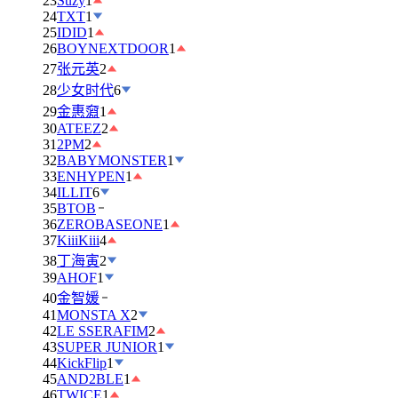
23
Suzy
1
24
TXT
1
25
IDID
1
26
BOYNEXTDOOR
1
27
张元英
2
28
少女时代
6
29
金惠奫
1
30
ATEEZ
2
31
2PM
2
32
BABYMONSTER
1
33
ENHYPEN
1
34
ILLIT
6
35
BTOB
36
ZEROBASEONE
1
37
KiiiKiii
4
38
丁海寅
2
39
AHOF
1
40
金智媛
41
MONSTA X
2
42
LE SSERAFIM
2
43
SUPER JUNIOR
1
44
KickFlip
1
45
AND2BLE
1
46
TWICE
1