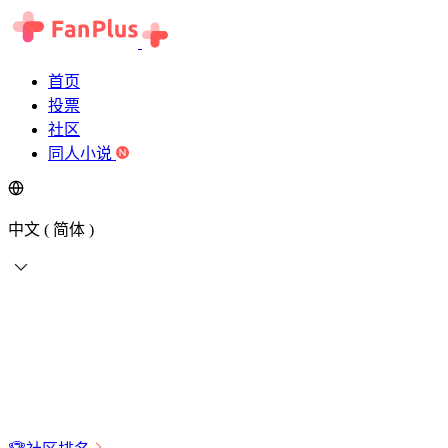
首页
投票
社区
同人小说
中文 ( 简体 )