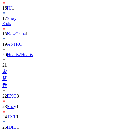
16
IU
1
17
Stray
Kids
1
18
NewJeans
1
19
ASTRO
20
Hearts2Hearts
21
宋
慧
乔
22
EXO
3
23
Suzy
1
24
TXT
1
25
IDID
1