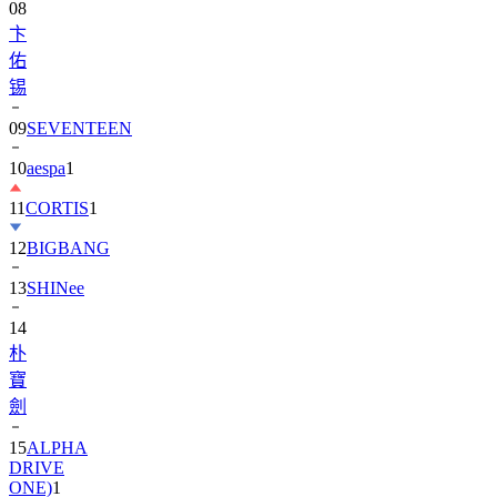
08
卞
佑
锡
09
SEVENTEEN
10
aespa
1
11
CORTIS
1
12
BIGBANG
13
SHINee
14
朴
寶
劍
15
ALPHA
DRIVE
ONE)
1