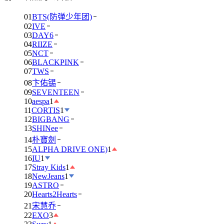
01
BTS(防弹少年团)
02
IVE
03
DAY6
04
RIIZE
05
NCT
06
BLACKPINK
07
TWS
08
卞佑锡
09
SEVENTEEN
10
aespa
1
11
CORTIS
1
12
BIGBANG
13
SHINee
14
朴寶劍
15
ALPHA DRIVE ONE)
1
16
IU
1
17
Stray Kids
1
18
NewJeans
1
19
ASTRO
20
Hearts2Hearts
21
宋慧乔
22
EXO
3