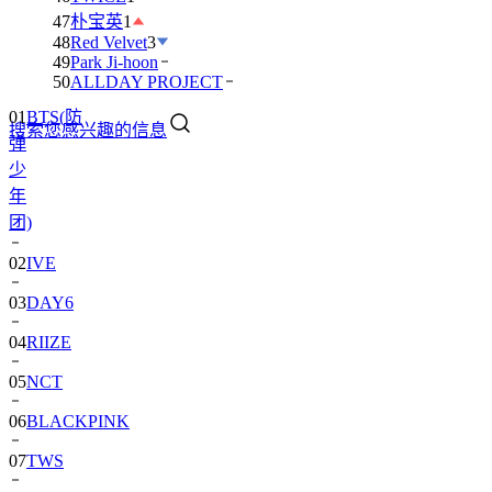
47
朴宝英
1
48
Red Velvet
3
49
Park Ji-hoon
50
ALLDAY PROJECT
01
BTS(防
搜索您感兴趣的信息
弹
少
年
团)
02
IVE
03
DAY6
04
RIIZE
05
NCT
06
BLACKPINK
07
TWS