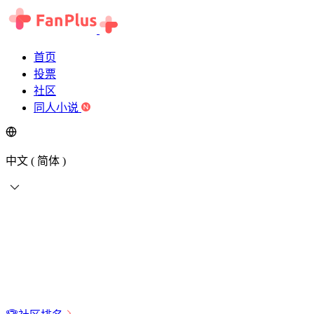
首页
投票
社区
同人小说
中文 ( 简体 )