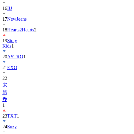
17
NewJeans
18
Hearts2Hearts
2
19
Stray
Kids
1
20
ASTRO
1
21
EXO
22
宋
慧
乔
1
23
TXT
1
24
Suzy
25
张