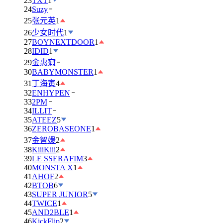
23
TXT
1
24
Suzy
25
张元英
1
26
少女时代
1
27
BOYNEXTDOOR
1
28
IDID
1
29
金惠奫
30
BABYMONSTER
1
31
丁海寅
4
32
ENHYPEN
33
2PM
34
ILLIT
35
ATEEZ
5
36
ZEROBASEONE
1
37
金智媛
2
38
KiiiKiii
2
39
LE SSERAFIM
3
40
MONSTA X
1
41
AHOF
2
42
BTOB
6
43
SUPER JUNIOR
5
44
TWICE
1
45
AND2BLE
1
46
KickFlip
2