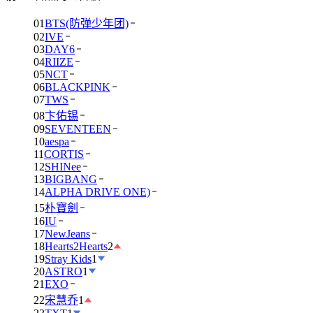
01
BTS(防弹少年团)
02
IVE
03
DAY6
04
RIIZE
05
NCT
06
BLACKPINK
07
TWS
08
卞佑锡
09
SEVENTEEN
10
aespa
11
CORTIS
12
SHINee
13
BIGBANG
14
ALPHA DRIVE ONE)
15
朴寶劍
16
IU
17
NewJeans
18
Hearts2Hearts
2
19
Stray Kids
1
20
ASTRO
1
21
EXO
22
宋慧乔
1