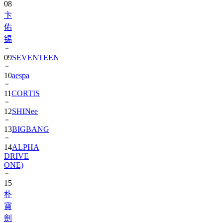
佑
锡
09
SEVENTEEN
10
aespa
11
CORTIS
12
SHINee
13
BIGBANG
14
ALPHA
DRIVE
ONE)
15
朴
寶
劍
16
IU