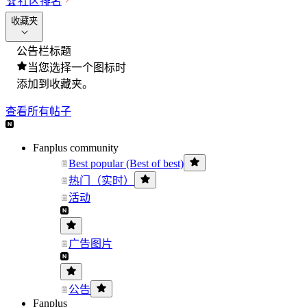
🏆
社区排名
收藏夹
公告栏标题
当您选择一个图标时
添加到收藏夹。
查看所有帖子
Fanplus community
Best popular (Best of best)
热门（实时）
活动
广告图片
公告
Fanplus