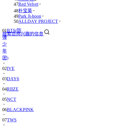
47
Red Velvet
48
朴宝英
49
Park Ji-hoon
01
BTS(防
50
ALLDAY PROJECT
弹
搜索您感兴趣的信息
少
年
团)
02
IVE
03
DAY6
04
RIIZE
05
NCT
06
BLACKPINK
07
TWS
08
卞