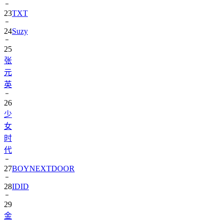
24
Suzy
25
张
元
英
26
少
女
时
代
27
BOYNEXTDOOR
28
IDID
29
金
惠
奫