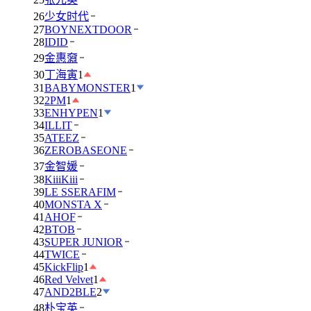
26
少女时代
27
BOYNEXTDOOR
28
IDID
29
金惠奫
30
丁海寅
1
31
BABYMONSTER
1
32
2PM
1
33
ENHYPEN
1
34
ILLIT
35
ATEEZ
36
ZEROBASEONE
37
金智媛
38
KiiiKiii
39
LE SSERAFIM
40
MONSTA X
41
AHOF
42
BTOB
43
SUPER JUNIOR
44
TWICE
45
KickFlip
1
46
Red Velvet
1
47
AND2BLE
2
48
朴宝英