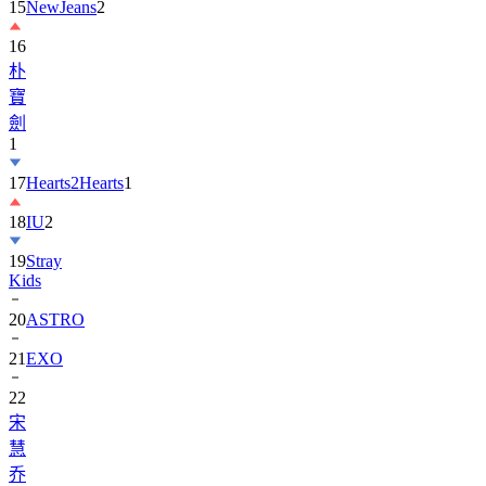
16
朴
寶
劍
1
17
Hearts2Hearts
1
18
IU
2
19
Stray
Kids
20
ASTRO
21
EXO
22
宋
慧
乔
23
TXT