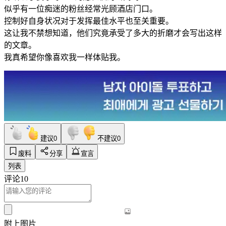
似乎有一位痴迷的粉丝经常光顾酒店门口。
控制好自身状况对于发挥最佳水平也至关重要。
这让我不禁想知道，他们究竟承受了多大的折磨才会写出这样
的文章。
我真希望你像喜欢我一样体贴我。
建议
0
不建议
0
废料
分享
宣言
列表
评论
10
附上图片