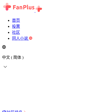
首页
投票
社区
同人小说
中文 ( 简体 )