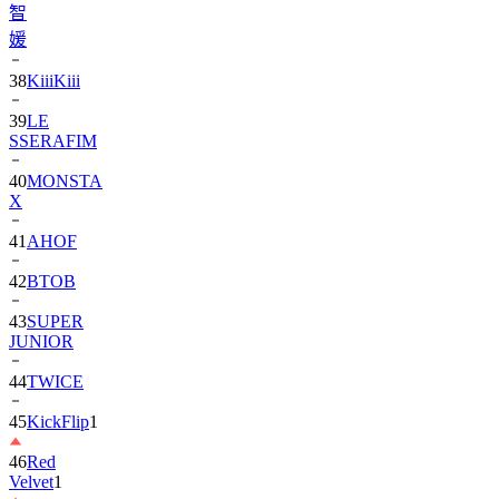
38
KiiiKiii
39
LE
SSERAFIM
40
MONSTA
X
41
AHOF
42
BTOB
43
SUPER
JUNIOR
44
TWICE
45
KickFlip
1
46
Red
Velvet
1
47
AND2BLE
2