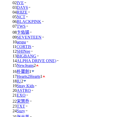
02
IVE
03
DAY6
04
RIIZE
05
NCT
06
BLACKPINK
07
TWS
08
卞佑锡
09
SEVENTEEN
10
aespa
11
CORTIS
12
SHINee
13
BIGBANG
14
ALPHA DRIVE ONE)
15
NewJeans
2
16
朴寶劍
1
17
Hearts2Hearts
1
18
IU
2
19
Stray Kids
20
ASTRO
21
EXO
22
宋慧乔
23
TXT
24
Suzy
25
张元英