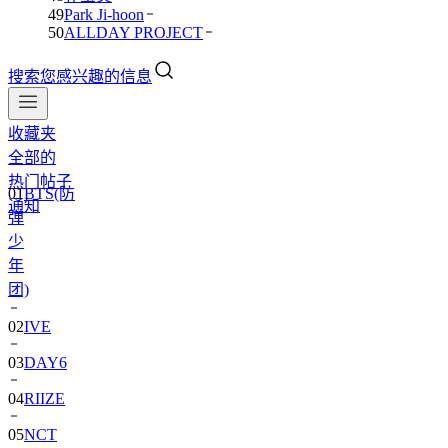
49
Park Ji-hoon
50
ALLDAY PROJECT
搜索您感兴趣的信息
收藏夹
全部的
01
BTS(防
热门帖子
弹
通知
少
年
团)
02
IVE
03
DAY6
04
RIIZE
05
NCT
06
BLACKPINK