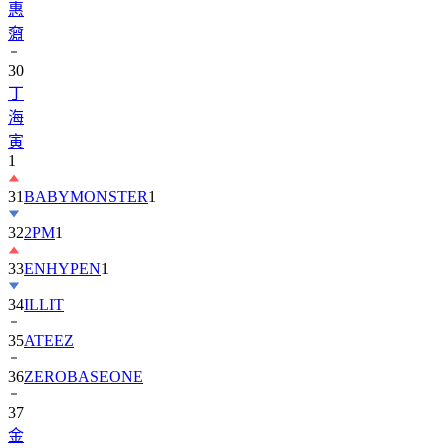
30
丁
海
寅
1
31
BABYMONSTER
1
32
2PM
1
33
ENHYPEN
1
34
ILLIT
35
ATEEZ
36
ZEROBASEONE
37
金
智
媛