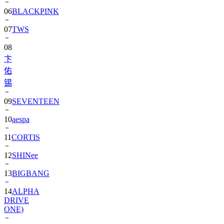
07
TWS
08
卞
佑
锡
09
SEVENTEEN
10
aespa
11
CORTIS
12
SHINee
13
BIGBANG
14
ALPHA
DRIVE
ONE)
15
NewJeans
2