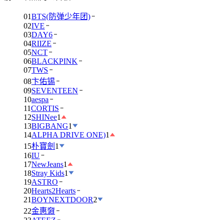
01
BTS(防弹少年团)
02
IVE
03
DAY6
04
RIIZE
05
NCT
06
BLACKPINK
07
TWS
08
卞佑锡
09
SEVENTEEN
10
aespa
11
CORTIS
12
SHINee
1
13
BIGBANG
1
14
ALPHA DRIVE ONE)
1
15
朴寶劍
1
16
IU
17
NewJeans
1
18
Stray Kids
1
19
ASTRO
20
Hearts2Hearts
21
BOYNEXTDOOR
2
22
金惠奫