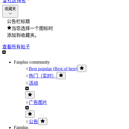
🏆
社区排名
收藏夹
公告栏标题
当您选择一个图标时
添加到收藏夹。
查看所有帖子
Fanplus community
Best popular (Best of best)
热门（实时）
活动
广告图片
公告
Fanplus