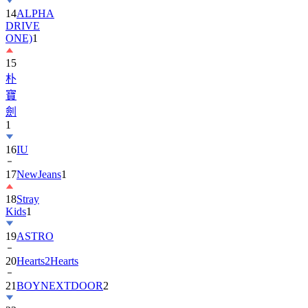
DRIVE
ONE)
1
15
朴
寶
劍
1
16
IU
17
NewJeans
1
18
Stray
Kids
1
19
ASTRO
20
Hearts2Hearts
21
BOYNEXTDOOR
2
22
金