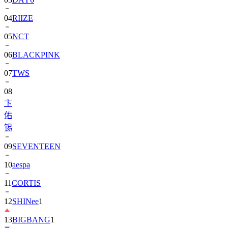
05
NCT
06
BLACKPINK
07
TWS
08
卞
佑
锡
09
SEVENTEEN
10
aespa
11
CORTIS
12
SHINee
1
13
BIGBANG
1
14
ALPHA