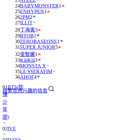
23
ATEEZ
24
BABYMONSTER
1
25
ENHYPEN
1
26
2PM
2
27
ILLIT
28
丁海寅
3
29
BTOB
1
30
ZEROBASEONE
1
31
SUPER JUNIOR
5
32
金智媛
1
33
KiiiKiii
3
34
MONSTA X
35
LE SSERAFIM
01
BTS(防
36
AHOF
4
弹
搜索您感兴趣的信息
少
年
团)
02
IVE
03
DAY6
04
RIIZE