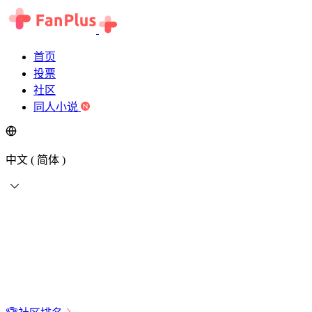
首页
投票
社区
同人小说
中文 ( 简体 )