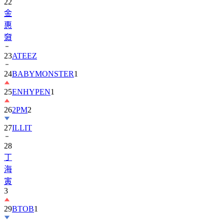
惠
奫
23
ATEEZ
24
BABYMONSTER
1
25
ENHYPEN
1
26
2PM
2
27
ILLIT
28
丁
海
寅
3
29
BTOB
1
30
ZEROBASEONE
1