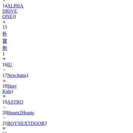
14
ALPHA
DRIVE
ONE)
1
15
朴
寶
劍
1
16
IU
17
NewJeans
1
18
Stray
Kids
1
19
ASTRO
20
Hearts2Hearts
21
BOYNEXTDOOR
2