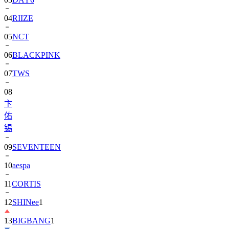
04
RIIZE
05
NCT
06
BLACKPINK
07
TWS
08
卞
佑
锡
09
SEVENTEEN
10
aespa
11
CORTIS
12
SHINee
1
13
BIGBANG
1