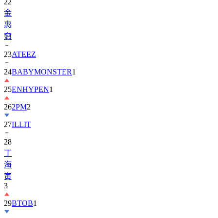
22
金
惠
奫
23
ATEEZ
24
BABYMONSTER
1
25
ENHYPEN
1
26
2PM
2
27
ILLIT
28
丁
海
寅
3
29
BTOB
1