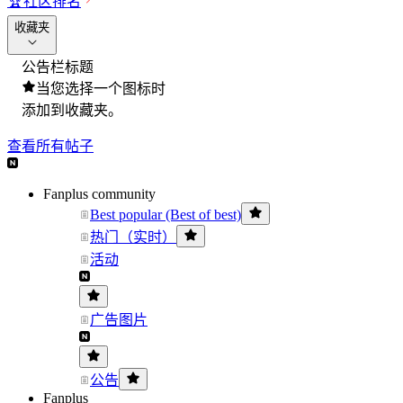
🏆
社区排名
收藏夹
公告栏标题
当您选择一个图标时
添加到收藏夹。
查看所有帖子
Fanplus community
Best popular (Best of best)
热门（实时）
活动
广告图片
公告
Fanplus