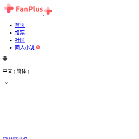
首页
投票
社区
同人小说
中文 ( 简体 )