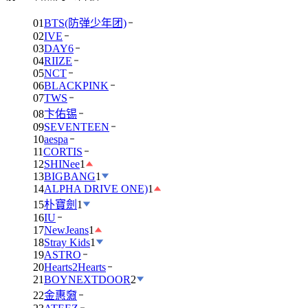
01
BTS(防弹少年团)
02
IVE
03
DAY6
04
RIIZE
05
NCT
06
BLACKPINK
07
TWS
08
卞佑锡
09
SEVENTEEN
10
aespa
11
CORTIS
12
SHINee
1
13
BIGBANG
1
14
ALPHA DRIVE ONE)
1
15
朴寶劍
1
16
IU
17
NewJeans
1
18
Stray Kids
1
19
ASTRO
20
Hearts2Hearts
21
BOYNEXTDOOR
2
22
金惠奫