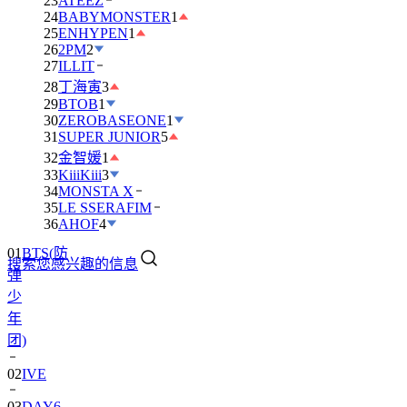
23
ATEEZ
24
BABYMONSTER
1
25
ENHYPEN
1
26
2PM
2
27
ILLIT
28
丁海寅
3
29
BTOB
1
30
ZEROBASEONE
1
31
SUPER JUNIOR
5
32
金智媛
1
33
KiiiKiii
3
34
MONSTA X
35
LE SSERAFIM
36
AHOF
4
01
BTS(防
搜索您感兴趣的信息
弹
少
年
团)
02
IVE
03
DAY6