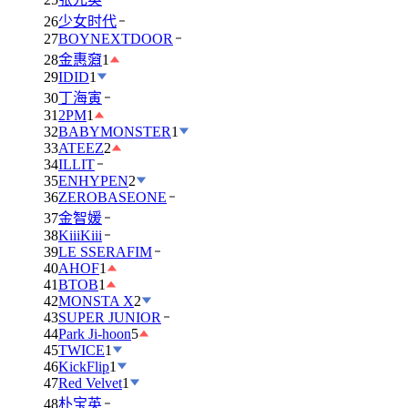
26
少女时代
27
BOYNEXTDOOR
28
金惠奫
1
29
IDID
1
30
丁海寅
31
2PM
1
32
BABYMONSTER
1
33
ATEEZ
2
34
ILLIT
35
ENHYPEN
2
36
ZEROBASEONE
37
金智媛
38
KiiiKiii
39
LE SSERAFIM
40
AHOF
1
41
BTOB
1
42
MONSTA X
2
43
SUPER JUNIOR
44
Park Ji-hoon
5
45
TWICE
1
46
KickFlip
1
47
Red Velvet
1
48
朴宝英