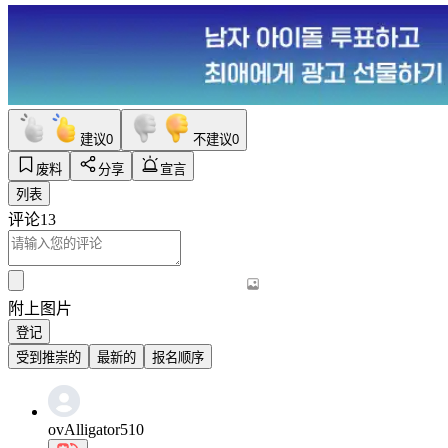
建议
0
不建议
0
废料
分享
宣言
列表
评论
13
附上图片
登记
受到推崇的
最新的
报名顺序
ovAlligator510