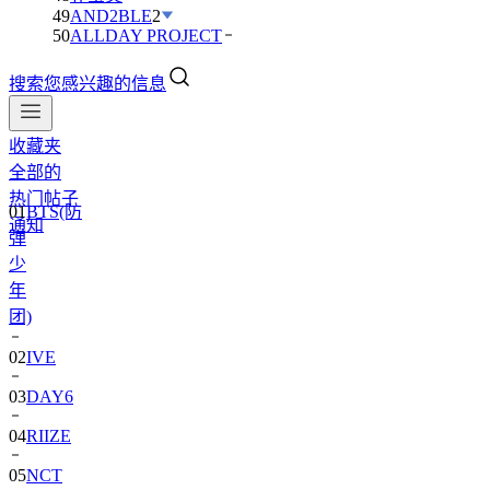
49
AND2BLE
2
50
ALLDAY PROJECT
搜索您感兴趣的信息
收藏夹
全部的
01
BTS(防
热门帖子
弹
通知
少
年
团)
02
IVE
03
DAY6
04
RIIZE
05
NCT
06
BLACKPINK