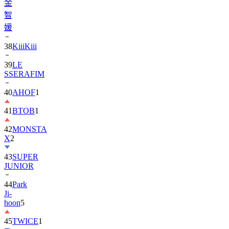
媛
38
KiiiKiii
39
LE
SSERAFIM
40
AHOF
1
41
BTOB
1
42
MONSTA
X
2
43
SUPER
JUNIOR
44
Park
Ji-
hoon
5
45
TWICE
1
46
KickFlip
1