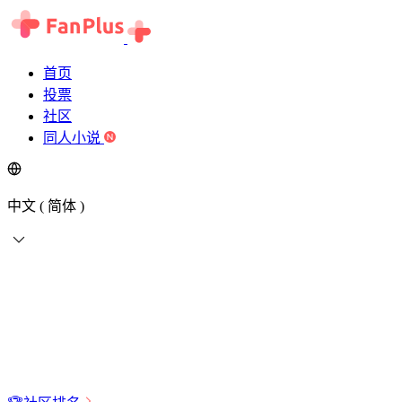
首页
投票
社区
同人小说
中文 ( 简体 )