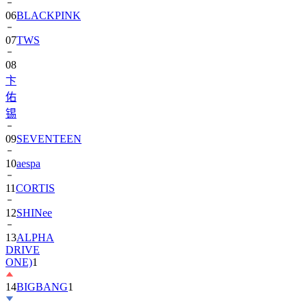
07
TWS
08
卞
佑
锡
09
SEVENTEEN
10
aespa
11
CORTIS
12
SHINee
13
ALPHA
DRIVE
ONE)
1
14
BIGBANG
1
15
朴