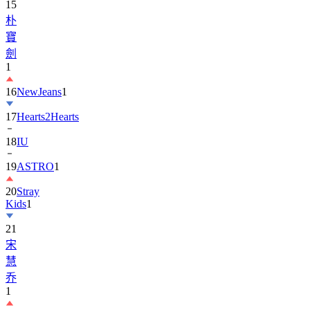
寶
劍
1
16
NewJeans
1
17
Hearts2Hearts
18
IU
19
ASTRO
1
20
Stray
Kids
1
21
宋
慧
乔
1
22
EXO
1