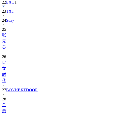
23
TXT
24
Suzy
25
张
元
英
26
少
女
时
代
27
BOYNEXTDOOR
28
金
惠
奫
1