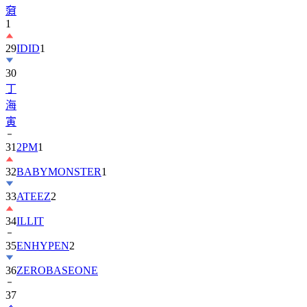
29
IDID
1
30
丁
海
寅
31
2PM
1
32
BABYMONSTER
1
33
ATEEZ
2
34
ILLIT
35
ENHYPEN
2
36
ZEROBASEONE
37
金
智