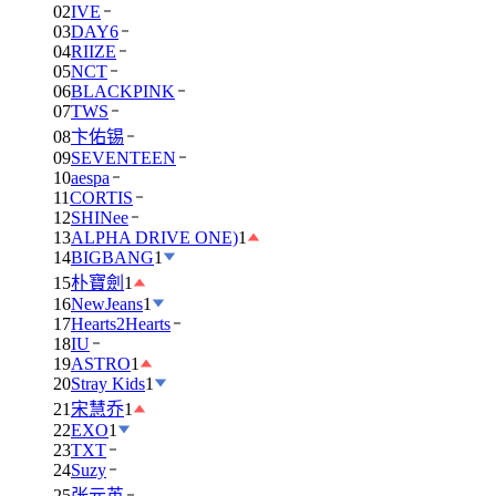
02
IVE
03
DAY6
04
RIIZE
05
NCT
06
BLACKPINK
07
TWS
08
卞佑锡
09
SEVENTEEN
10
aespa
11
CORTIS
12
SHINee
13
ALPHA DRIVE ONE)
1
14
BIGBANG
1
15
朴寶劍
1
16
NewJeans
1
17
Hearts2Hearts
18
IU
19
ASTRO
1
20
Stray Kids
1
21
宋慧乔
1
22
EXO
1
23
TXT
24
Suzy
25
张元英