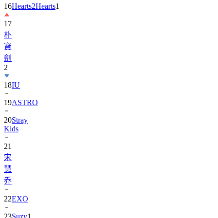
16
Hearts2Hearts
1
17
朴
寶
劍
2
18
IU
19
ASTRO
20
Stray
Kids
21
宋
慧
乔
22
EXO
23
Suzy
1