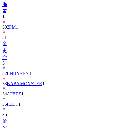
海
寅
1
30
2PM
1
31
金
惠
奫
3
32
ENHYPEN
3
33
BABYMONSTER
1
34
ATEEZ
1
35
ILLIT
1
36
金
智