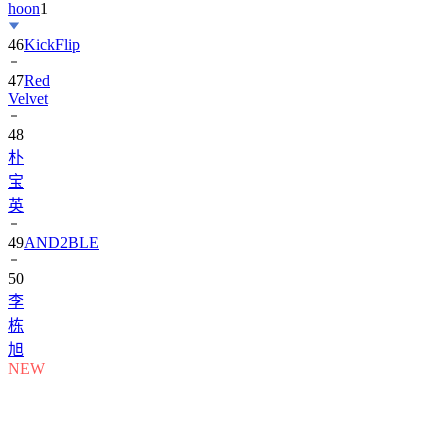
hoon
1
46
KickFlip
47
Red
Velvet
48
朴
宝
英
49
AND2BLE
50
李
栋
旭
NEW