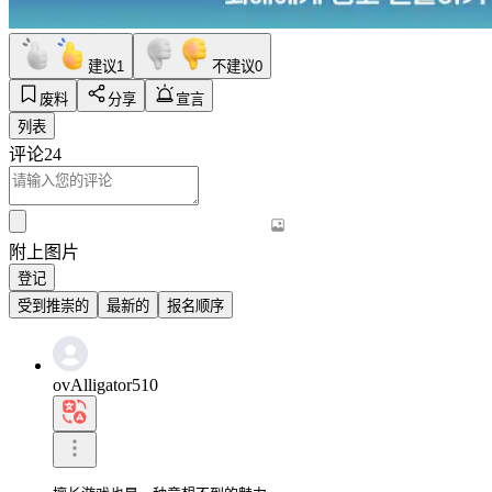
建议
1
不建议
0
废料
分享
宣言
列表
评论
24
附上图片
登记
受到推崇的
最新的
报名顺序
ovAlligator510