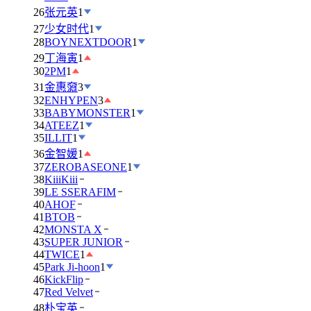
26
张元英
1
27
少女时代
1
28
BOYNEXTDOOR
1
29
丁海寅
1
30
2PM
1
31
金惠奫
3
32
ENHYPEN
3
33
BABYMONSTER
1
34
ATEEZ
1
35
ILLIT
1
36
金智媛
1
37
ZEROBASEONE
1
38
KiiiKiii
39
LE SSERAFIM
40
AHOF
41
BTOB
42
MONSTA X
43
SUPER JUNIOR
44
TWICE
1
45
Park Ji-hoon
1
46
KickFlip
47
Red Velvet
48
朴宝英