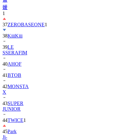
媛
1
37
ZEROBASEONE
1
38
KiiiKiii
39
LE
SSERAFIM
40
AHOF
41
BTOB
42
MONSTA
X
43
SUPER
JUNIOR
44
TWICE
1
45
Park
Ji-