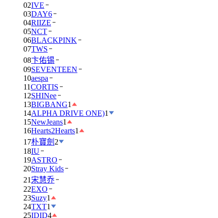
02
IVE
03
DAY6
04
RIIZE
05
NCT
06
BLACKPINK
07
TWS
08
卞佑锡
09
SEVENTEEN
10
aespa
11
CORTIS
12
SHINee
13
BIGBANG
1
14
ALPHA DRIVE ONE)
1
15
NewJeans
1
16
Hearts2Hearts
1
17
朴寶劍
2
18
IU
19
ASTRO
20
Stray Kids
21
宋慧乔
22
EXO
23
Suzy
1
24
TXT
1
25
IDID
4