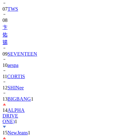
07
TWS
08
卞
佑
锡
09
SEVENTEEN
10
aespa
11
CORTIS
12
SHINee
13
BIGBANG
1
14
ALPHA
DRIVE
ONE)
1
15
NewJeans
1