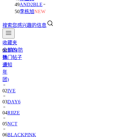
49
AND2BLE
50
李栋旭
NEW
搜索您感兴趣的信息
收藏夹
全部的
01
BTS(防
热门帖子
弹
通知
少
年
团)
02
IVE
03
DAY6
04
RIIZE
05
NCT
06
BLACKPINK