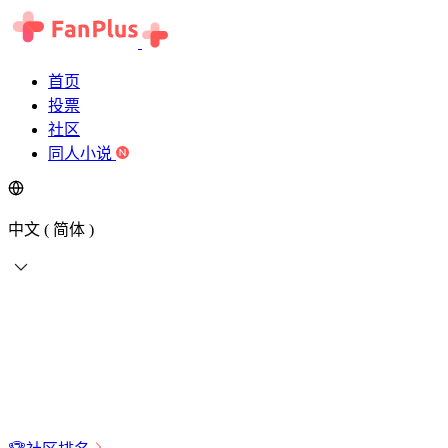
首页
投票
社区
同人小说
中文 ( 简体 )