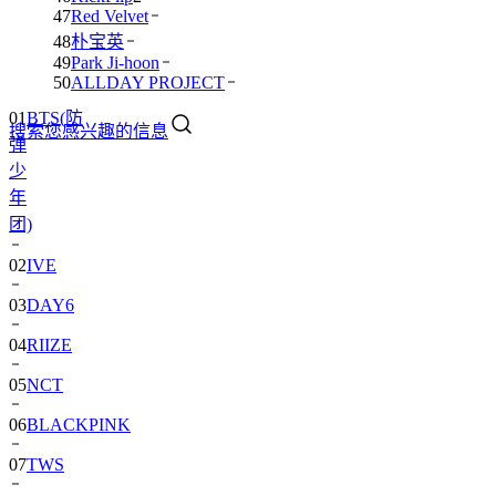
47
Red Velvet
48
朴宝英
49
Park Ji-hoon
01
BTS(防
50
ALLDAY PROJECT
弹
搜索您感兴趣的信息
少
年
团)
02
IVE
03
DAY6
04
RIIZE
05
NCT
06
BLACKPINK
07
TWS
08
卞