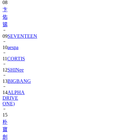
佑
锡
09
SEVENTEEN
10
aespa
11
CORTIS
12
SHINee
13
BIGBANG
14
ALPHA
DRIVE
ONE)
15
朴
寶
劍
16
IU