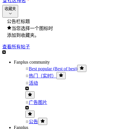
🏆
社区排名
收藏夹
公告栏标题
当您选择一个图标时
添加到收藏夹。
查看所有帖子
Fanplus community
Best popular (Best of best)
热门（实时）
活动
广告图片
公告
Fanplus