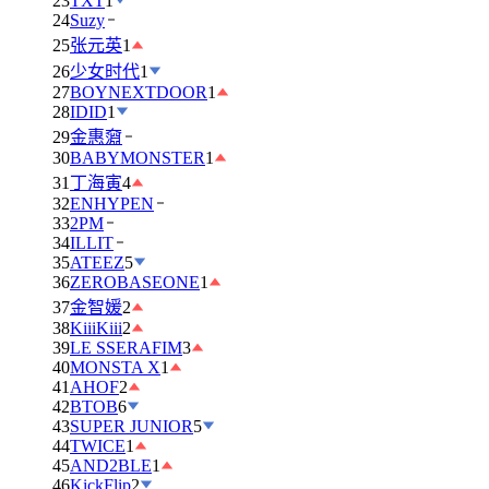
23
TXT
1
24
Suzy
25
张元英
1
26
少女时代
1
27
BOYNEXTDOOR
1
28
IDID
1
29
金惠奫
30
BABYMONSTER
1
31
丁海寅
4
32
ENHYPEN
33
2PM
34
ILLIT
35
ATEEZ
5
36
ZEROBASEONE
1
37
金智媛
2
38
KiiiKiii
2
39
LE SSERAFIM
3
40
MONSTA X
1
41
AHOF
2
42
BTOB
6
43
SUPER JUNIOR
5
44
TWICE
1
45
AND2BLE
1
46
KickFlip
2