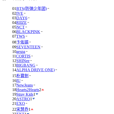
01
BTS(防弹少年团)
02
IVE
03
DAY6
04
RIIZE
05
NCT
06
BLACKPINK
07
TWS
08
卞佑锡
09
SEVENTEEN
10
aespa
11
CORTIS
12
SHINee
13
BIGBANG
14
ALPHA DRIVE ONE)
15
朴寶劍
16
IU
17
NewJeans
18
Hearts2Hearts
2
19
Stray Kids
1
20
ASTRO
1
21
EXO
22
宋慧乔
1