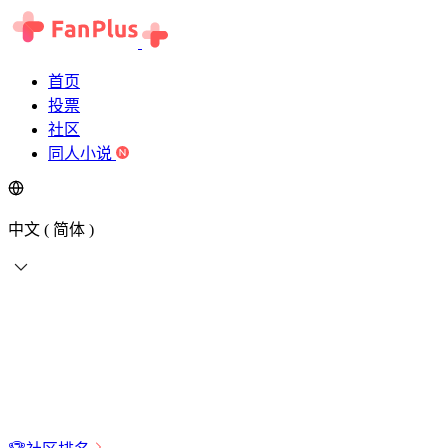
首页
投票
社区
同人小说
中文 ( 简体 )