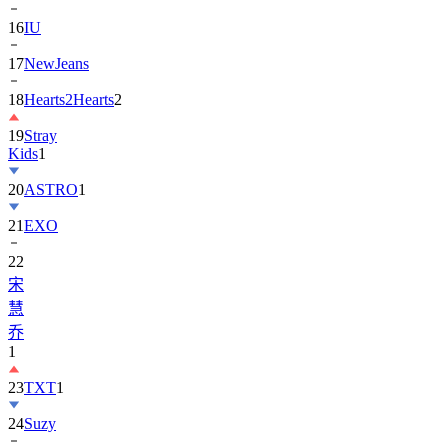
17
NewJeans
18
Hearts2Hearts
2
19
Stray
Kids
1
20
ASTRO
1
21
EXO
22
宋
慧
乔
1
23
TXT
1
24
Suzy
25
张