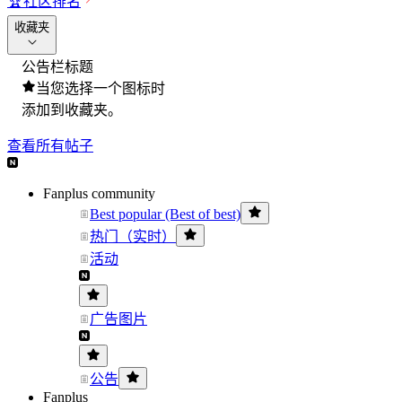
🏆
社区排名
收藏夹
公告栏标题
当您选择一个图标时
添加到收藏夹。
查看所有帖子
Fanplus community
Best popular (Best of best)
热门（实时）
活动
广告图片
公告
Fanplus