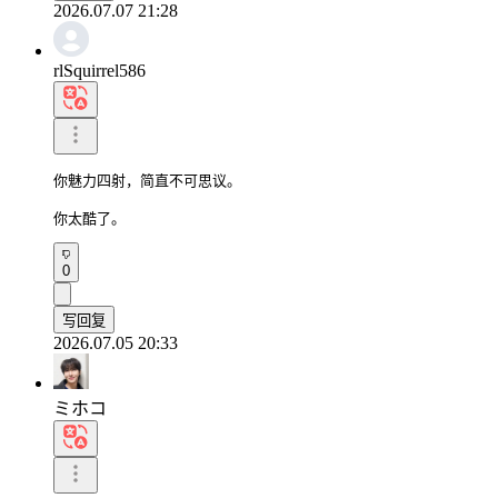
2026.07.07 21:28
rlSquirrel586
你魅力四射，简直不可思议。

你太酷了。
0
写回复
2026.07.05 20:33
ミホコ