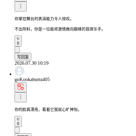
你掌控舞台的表演能力令人惊叹。

不出所料，你是一位能将激情推向巅峰的首席乐手。
0
写回复
2026.07.30 10:19
goKookaburra405
你的脸真漂亮，看着它我就心旷神怡。
0