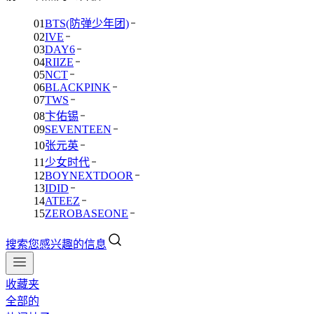
01
BTS(防弹少年团)
02
IVE
03
DAY6
04
RIIZE
05
NCT
06
BLACKPINK
07
TWS
08
卞佑锡
09
SEVENTEEN
10
张元英
11
少女时代
12
BOYNEXTDOOR
13
IDID
14
ATEEZ
15
ZEROBASEONE
搜索您感兴趣的信息
收藏夹
全部的
01
BTS(防