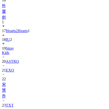
寶
劍
1
17
Hearts2Hearts
1
18
IU
2
19
Stray
Kids
20
ASTRO
21
EXO
22
宋
慧
乔
23
TXT
24
Suzy