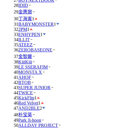
27
BOYNEXTDOOR
28
IDID
29
金惠奫
30
丁海寅
1
31
BABYMONSTER
1
32
2PM
1
33
ENHYPEN
1
34
ILLIT
35
ATEEZ
36
ZEROBASEONE
37
金智媛
38
KiiiKiii
39
LE SSERAFIM
40
MONSTA X
41
AHOF
42
BTOB
43
SUPER JUNIOR
44
TWICE
45
KickFlip
1
46
Red Velvet
1
47
AND2BLE
2
48
朴宝英
49
Park Ji-hoon
50
ALLDAY PROJECT