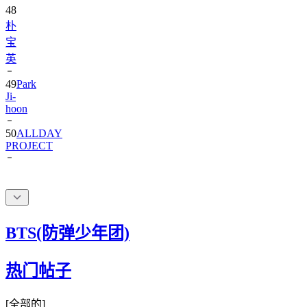
朴
宝
英
49
Park
Ji-
hoon
50
ALLDAY
PROJECT
BTS(防弹少年团)
热门帖子
[
全部的
]