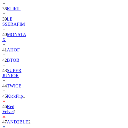
39
LE
SSERAFIM
40
MONSTA
X
41
AHOF
42
BTOB
43
SUPER
JUNIOR
44
TWICE
45
KickFlip
1
46
Red
Velvet
1
47
AND2BLE
2
48