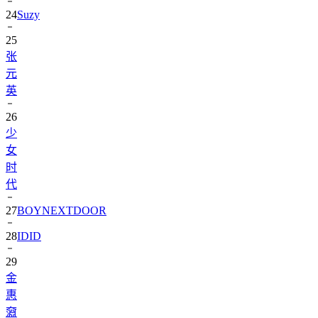
25
张
元
英
26
少
女
时
代
27
BOYNEXTDOOR
28
IDID
29
金
惠
奫
30