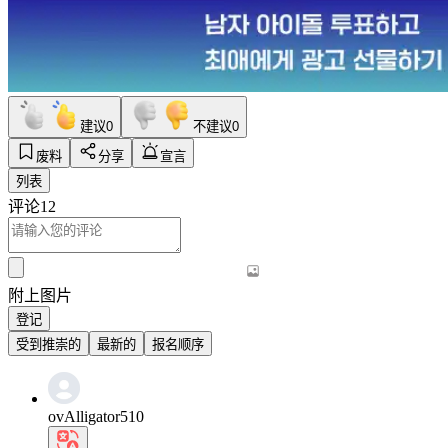
建议
0
不建议
0
废料
分享
宣言
列表
评论
12
附上图片
登记
受到推崇的
最新的
报名顺序
ovAlligator510