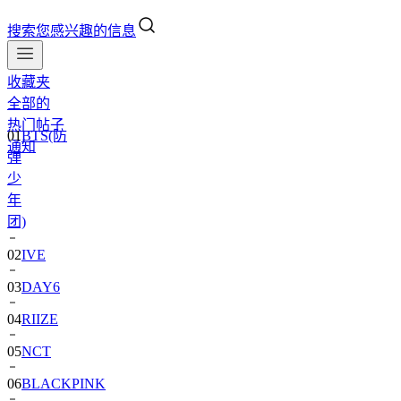
搜索您感兴趣的信息
收藏夹
全部的
01
BTS(防
热门帖子
弹
通知
少
年
团)
02
IVE
03
DAY6
04
RIIZE
05
NCT
06
BLACKPINK
07
TWS