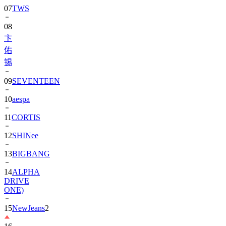
08
卞
佑
锡
09
SEVENTEEN
10
aespa
11
CORTIS
12
SHINee
13
BIGBANG
14
ALPHA
DRIVE
ONE)
15
NewJeans
2
16
朴