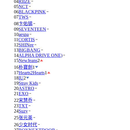
04
RIIZE
05
NCT
06
BLACKPINK
07
TWS
08
卞佑锡
09
SEVENTEEN
10
aespa
11
CORTIS
12
SHINee
13
BIGBANG
14
ALPHA DRIVE ONE)
15
NewJeans
2
16
朴寶劍
1
17
Hearts2Hearts
1
18
IU
2
19
Stray Kids
20
ASTRO
21
EXO
22
宋慧乔
23
TXT
24
Suzy
25
张元英
26
少女时代