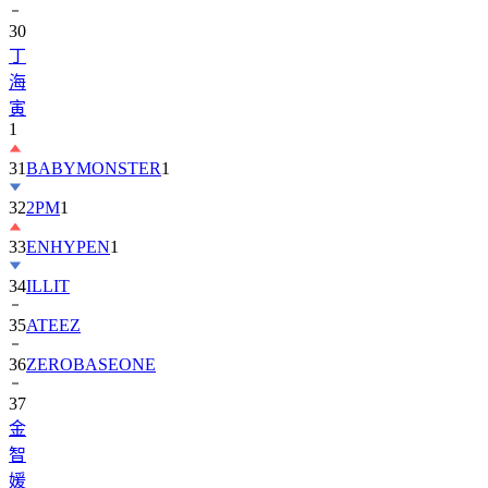
丁
海
寅
1
31
BABYMONSTER
1
32
2PM
1
33
ENHYPEN
1
34
ILLIT
35
ATEEZ
36
ZEROBASEONE
37
金
智
媛
38
KiiiKiii