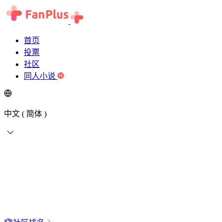
首页
投票
社区
同人小说
中文 ( 简体 )