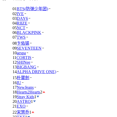
01
BTS(防弹少年团)
02
IVE
03
DAY6
04
RIIZE
05
NCT
06
BLACKPINK
07
TWS
08
卞佑锡
09
SEVENTEEN
10
aespa
11
CORTIS
12
SHINee
13
BIGBANG
14
ALPHA DRIVE ONE)
15
朴寶劍
16
IU
17
NewJeans
18
Hearts2Hearts
2
19
Stray Kids
1
20
ASTRO
1
21
EXO
22
宋慧乔
1