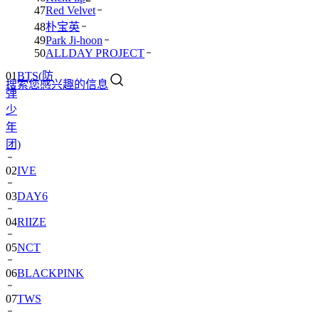
47
Red Velvet
48
朴宝英
49
Park Ji-hoon
50
ALLDAY PROJECT
01
BTS(防
搜索您感兴趣的信息
弹
少
年
团)
02
IVE
03
DAY6
04
RIIZE
05
NCT
06
BLACKPINK
07
TWS