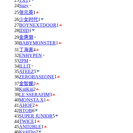
23
TXT
1
24
Suzy
25
张元英
1
26
少女时代
1
27
BOYNEXTDOOR
1
28
IDID
1
29
金惠奫
30
BABYMONSTER
1
31
丁海寅
4
32
ENHYPEN
33
2PM
34
ILLIT
35
ATEEZ
5
36
ZEROBASEONE
1
37
金智媛
2
38
KiiiKiii
2
39
LE SSERAFIM
3
40
MONSTA X
1
41
AHOF
2
42
BTOB
6
43
SUPER JUNIOR
5
44
TWICE
1
45
AND2BLE
1
46
KickFlip
2