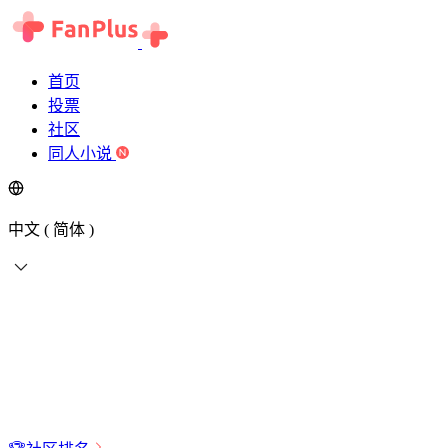
首页
投票
社区
同人小说
中文 ( 简体 )