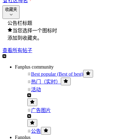
🏆
社区排名
收藏夹
公告栏标题
当您选择一个图标时
添加到收藏夹。
查看所有帖子
Fanplus community
Best popular (Best of best)
热门（实时）
活动
广告图片
公告
Fanplus