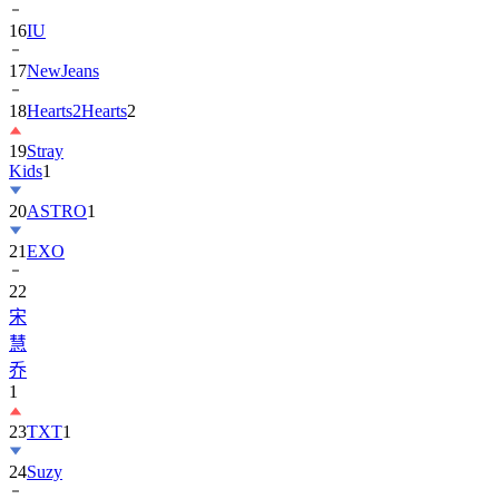
16
IU
17
NewJeans
18
Hearts2Hearts
2
19
Stray
Kids
1
20
ASTRO
1
21
EXO
22
宋
慧
乔
1
23
TXT
1
24
Suzy