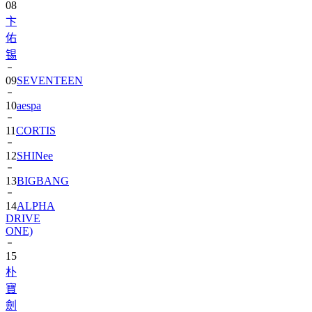
08
卞
佑
锡
09
SEVENTEEN
10
aespa
11
CORTIS
12
SHINee
13
BIGBANG
14
ALPHA
DRIVE
ONE)
15
朴
寶
劍