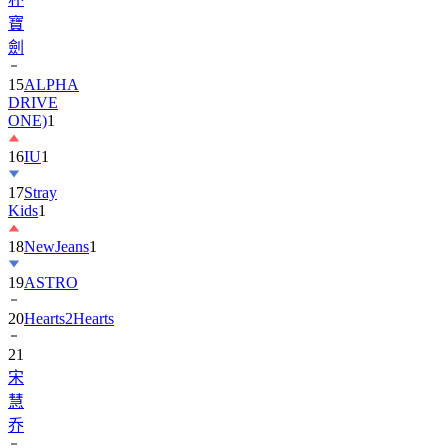
劍
15
ALPHA
DRIVE
ONE)
1
16
IU
1
17
Stray
Kids
1
18
NewJeans
1
19
ASTRO
20
Hearts2Hearts
21
宋
慧
乔
22
EXO
3