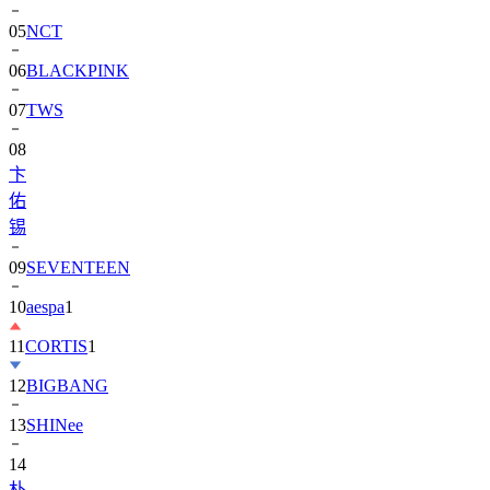
06
BLACKPINK
07
TWS
08
卞
佑
锡
09
SEVENTEEN
10
aespa
1
11
CORTIS
1
12
BIGBANG
13
SHINee
14
朴
寶