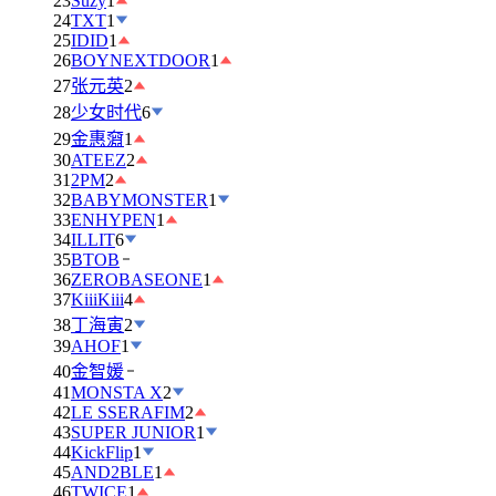
23
Suzy
1
24
TXT
1
25
IDID
1
26
BOYNEXTDOOR
1
27
张元英
2
28
少女时代
6
29
金惠奫
1
30
ATEEZ
2
31
2PM
2
32
BABYMONSTER
1
33
ENHYPEN
1
34
ILLIT
6
35
BTOB
36
ZEROBASEONE
1
37
KiiiKiii
4
38
丁海寅
2
39
AHOF
1
40
金智媛
41
MONSTA X
2
42
LE SSERAFIM
2
43
SUPER JUNIOR
1
44
KickFlip
1
45
AND2BLE
1
46
TWICE
1