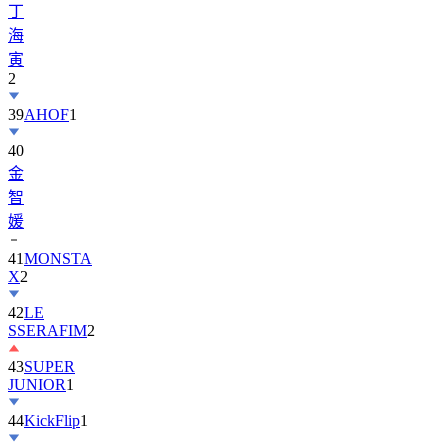
寅
2
39
AHOF
1
40
金
智
媛
41
MONSTA
X
2
42
LE
SSERAFIM
2
43
SUPER
JUNIOR
1
44
KickFlip
1
45
AND2BLE
1