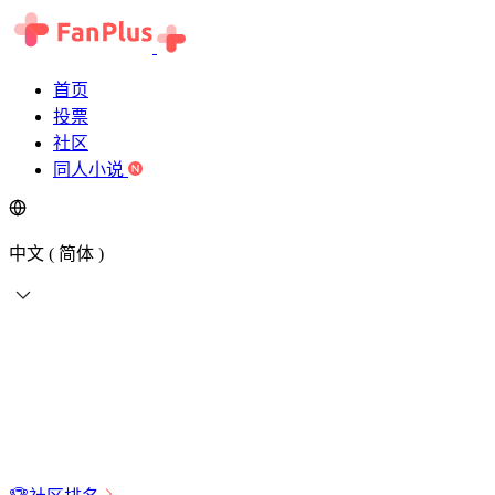
首页
投票
社区
同人小说
中文 ( 简体 )