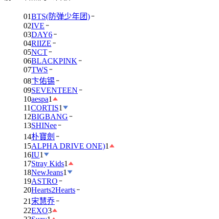
01
BTS(防弹少年团)
02
IVE
03
DAY6
04
RIIZE
05
NCT
06
BLACKPINK
07
TWS
08
卞佑锡
09
SEVENTEEN
10
aespa
1
11
CORTIS
1
12
BIGBANG
13
SHINee
14
朴寶劍
15
ALPHA DRIVE ONE)
1
16
IU
1
17
Stray Kids
1
18
NewJeans
1
19
ASTRO
20
Hearts2Hearts
21
宋慧乔
22
EXO
3