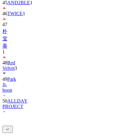
46
TWICE
1
47
朴
宝
英
1
48
Red
Velvet
3
49
Park
Ji-
hoon
50
ALLDAY
PROJECT