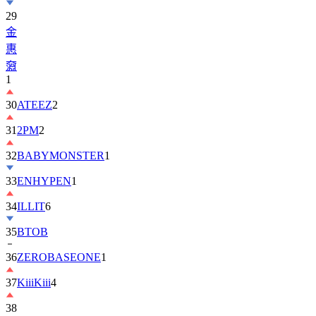
金
惠
奫
1
30
ATEEZ
2
31
2PM
2
32
BABYMONSTER
1
33
ENHYPEN
1
34
ILLIT
6
35
BTOB
36
ZEROBASEONE
1
37
KiiiKiii
4
38
丁
海