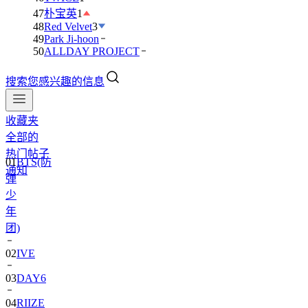
47
朴宝英
1
48
Red Velvet
3
49
Park Ji-hoon
50
ALLDAY PROJECT
搜索您感兴趣的信息
收藏夹
全部的
01
BTS(防
热门帖子
弹
通知
少
年
团)
02
IVE
03
DAY6
04
RIIZE
05
NCT