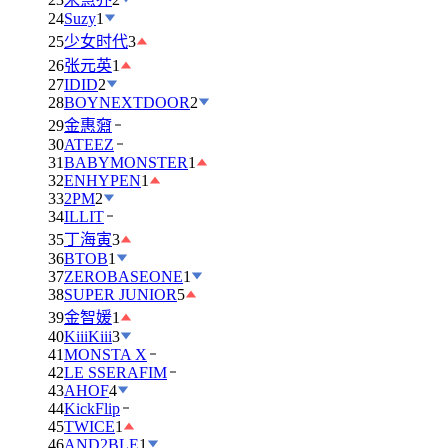
24
Suzy
1
25
少女时代
3
26
张元英
1
27
IDID
2
28
BOYNEXTDOOR
2
29
金惠奫
30
ATEEZ
31
BABYMONSTER
1
32
ENHYPEN
1
33
2PM
2
34
ILLIT
35
丁海寅
3
36
BTOB
1
37
ZEROBASEONE
1
38
SUPER JUNIOR
5
39
金智媛
1
40
KiiiKiii
3
41
MONSTA X
42
LE SSERAFIM
43
AHOF
4
44
KickFlip
45
TWICE
1
46
AND2BLE
1