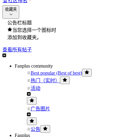
🏆
社区排名
收藏夹
公告栏标题
当您选择一个图标时
添加到收藏夹。
查看所有帖子
Fanplus community
Best popular (Best of best)
热门（实时）
活动
广告图片
公告
Fanplus