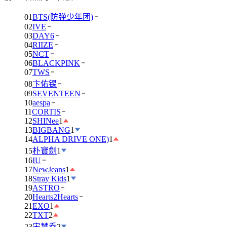
01
BTS(防弹少年团)
02
IVE
03
DAY6
04
RIIZE
05
NCT
06
BLACKPINK
07
TWS
08
卞佑锡
09
SEVENTEEN
10
aespa
11
CORTIS
12
SHINee
1
13
BIGBANG
1
14
ALPHA DRIVE ONE)
1
15
朴寶劍
1
16
IU
17
NewJeans
1
18
Stray Kids
1
19
ASTRO
20
Hearts2Hearts
21
EXO
1
22
TXT
2
23
宋慧乔
2