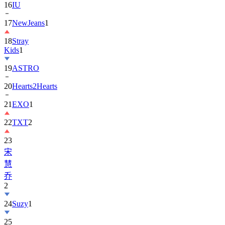
16
IU
17
NewJeans
1
18
Stray
Kids
1
19
ASTRO
20
Hearts2Hearts
21
EXO
1
22
TXT
2
23
宋
慧
乔
2
24
Suzy
1
25