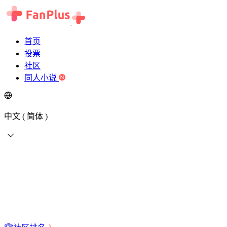
首页
投票
社区
同人小说
中文 ( 简体 )