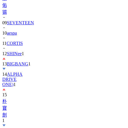
佑
锡
09
SEVENTEEN
10
aespa
11
CORTIS
12
SHINee
1
13
BIGBANG
1
14
ALPHA
DRIVE
ONE)
1
15
朴
寶
劍
1