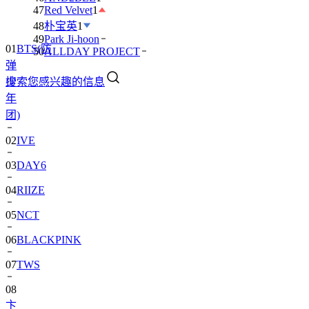
47
Red Velvet
1
48
朴宝英
1
49
Park Ji-hoon
01
BTS(防
50
ALLDAY PROJECT
弹
搜索您感兴趣的信息
少
年
团)
02
IVE
03
DAY6
04
RIIZE
05
NCT
06
BLACKPINK
07
TWS
08
卞