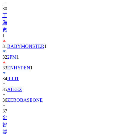
30
丁
海
寅
1
31
BABYMONSTER
1
32
2PM
1
33
ENHYPEN
1
34
ILLIT
35
ATEEZ
36
ZEROBASEONE
37
金
智
媛