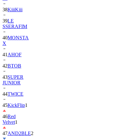
38
KiiiKiii
39
LE
SSERAFIM
40
MONSTA
X
41
AHOF
42
BTOB
43
SUPER
JUNIOR
44
TWICE
45
KickFlip
1
46
Red
Velvet
1
47
AND2BLE
2