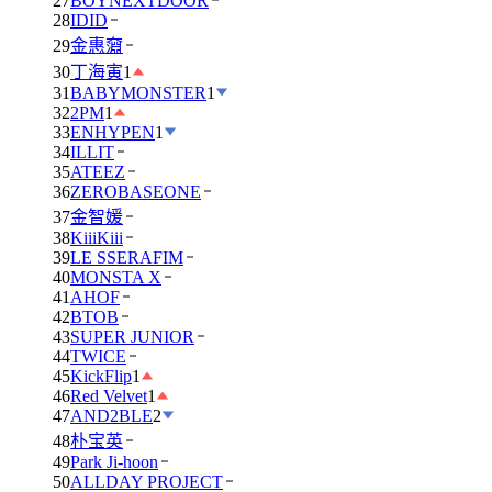
27
BOYNEXTDOOR
28
IDID
29
金惠奫
30
丁海寅
1
31
BABYMONSTER
1
32
2PM
1
33
ENHYPEN
1
34
ILLIT
35
ATEEZ
36
ZEROBASEONE
37
金智媛
38
KiiiKiii
39
LE SSERAFIM
40
MONSTA X
41
AHOF
42
BTOB
43
SUPER JUNIOR
44
TWICE
45
KickFlip
1
46
Red Velvet
1
47
AND2BLE
2
48
朴宝英
49
Park Ji-hoon
50
ALLDAY PROJECT