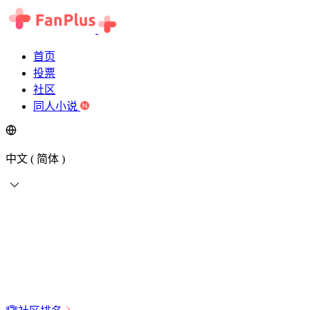
首页
投票
社区
同人小说
中文 ( 简体 )