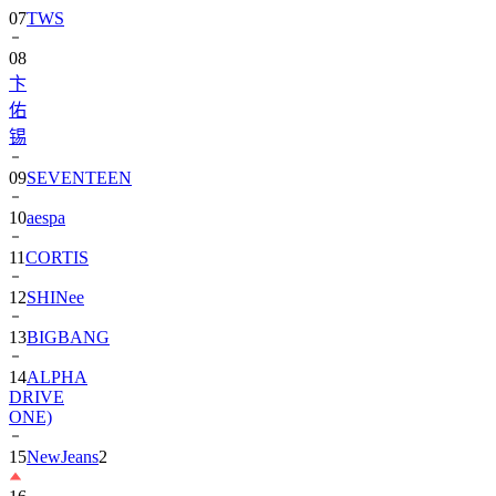
07
TWS
08
卞
佑
锡
09
SEVENTEEN
10
aespa
11
CORTIS
12
SHINee
13
BIGBANG
14
ALPHA
DRIVE
ONE)
15
NewJeans
2