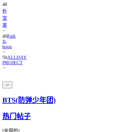
48
朴
宝
英
49
Park
Ji-
hoon
50
ALLDAY
PROJECT
BTS(防弹少年团)
热门帖子
[
全部的
]