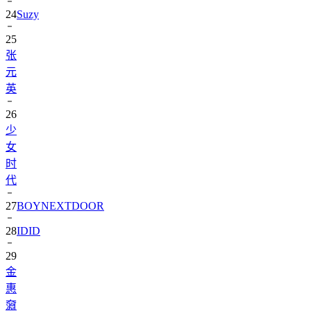
24
Suzy
25
张
元
英
26
少
女
时
代
27
BOYNEXTDOOR
28
IDID
29
金
惠
奫