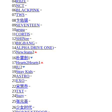
04
RIIZE
05
NCT
06
BLACKPINK
07
TWS
08
卞佑锡
09
SEVENTEEN
10
aespa
11
CORTIS
12
SHINee
13
BIGBANG
14
ALPHA DRIVE ONE)
15
NewJeans
2
16
朴寶劍
1
17
Hearts2Hearts
1
18
IU
2
19
Stray Kids
20
ASTRO
21
EXO
22
宋慧乔
23
TXT
24
Suzy
25
张元英
26
少女时代