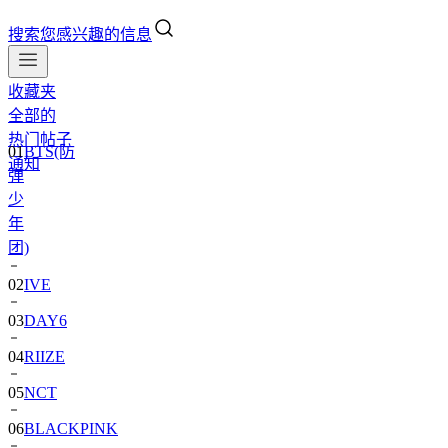
搜索您感兴趣的信息
收藏夹
全部的
热门帖子
01
BTS(防
通知
弹
少
年
团)
02
IVE
03
DAY6
04
RIIZE
05
NCT
06
BLACKPINK