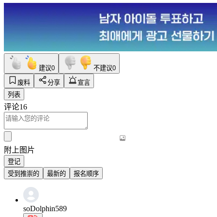
建议
0
不建议
0
废料
分享
宣言
列表
评论
16
附上图片
登记
受到推崇的
最新的
报名顺序
soDolphin589