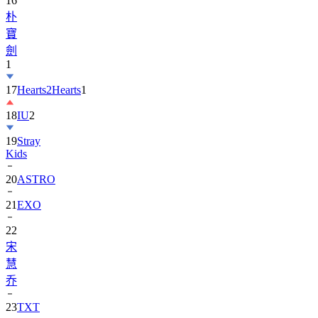
16
朴
寶
劍
1
17
Hearts2Hearts
1
18
IU
2
19
Stray
Kids
20
ASTRO
21
EXO
22
宋
慧
乔
23
TXT