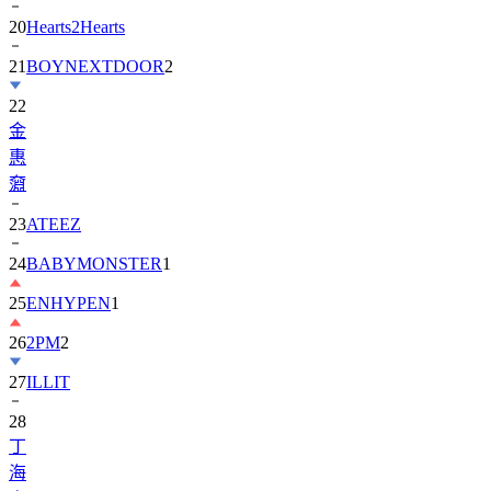
20
Hearts2Hearts
21
BOYNEXTDOOR
2
22
金
惠
奫
23
ATEEZ
24
BABYMONSTER
1
25
ENHYPEN
1
26
2PM
2
27
ILLIT
28
丁
海