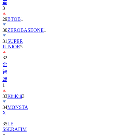
寅
3
29
BTOB
1
30
ZEROBASEONE
1
31
SUPER
JUNIOR
5
32
金
智
媛
1
33
KiiiKiii
3
34
MONSTA
X
35
LE
SSERAFIM