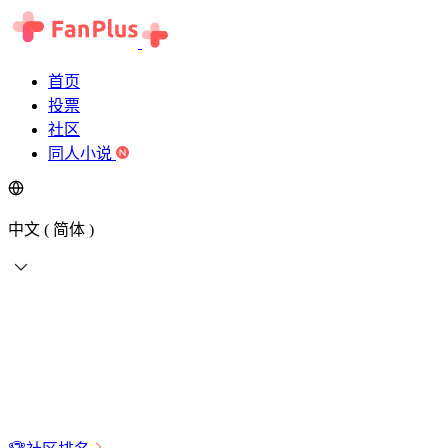
首页
投票
社区
同人小说
中文 ( 简体 )