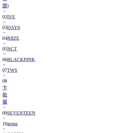
团)
02
IVE
03
DAY6
04
RIIZE
05
NCT
06
BLACKPINK
07
TWS
08
卞
佑
锡
09
SEVENTEEN
10
aespa