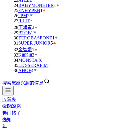
23
ATEEZ
24
BABYMONSTER
1
25
ENHYPEN
1
26
2PM
2
27
ILLIT
28
丁海寅
3
29
BTOB
1
30
ZEROBASEONE
1
31
SUPER JUNIOR
5
32
金智媛
1
33
KiiiKiii
3
34
MONSTA X
35
LE SSERAFIM
36
AHOF
4
搜索您感兴趣的信息
收藏夹
全部的
01
BTS(防
热门帖子
弹
通知
少
年