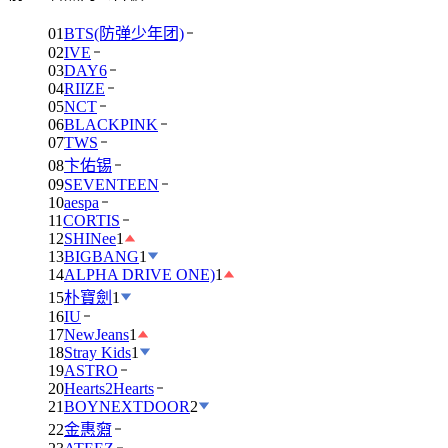
01
BTS(防弹少年团)
02
IVE
03
DAY6
04
RIIZE
05
NCT
06
BLACKPINK
07
TWS
08
卞佑锡
09
SEVENTEEN
10
aespa
11
CORTIS
12
SHINee
1
13
BIGBANG
1
14
ALPHA DRIVE ONE)
1
15
朴寶劍
1
16
IU
17
NewJeans
1
18
Stray Kids
1
19
ASTRO
20
Hearts2Hearts
21
BOYNEXTDOOR
2
22
金惠奫