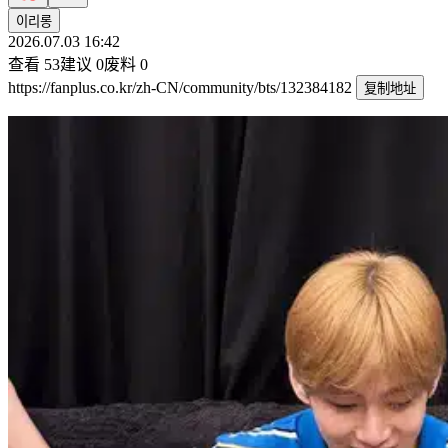
이리롱
2026.07.03 16:42
查看
53
建议
0
废料
0
https://fanplus.co.kr/zh-CN/community/bts/132384182
复制地址