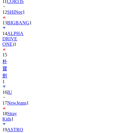
11
CORTIS
12
SHINee
1
13
BIGBANG
1
14
ALPHA
DRIVE
ONE)
1
15
朴
寶
劍
1
16
IU
17
NewJeans
1
18
Stray
Kids
1
19
ASTRO