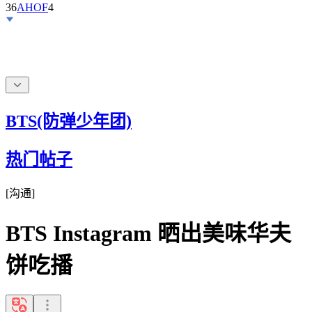
36
AHOF
4
BTS(防弹少年团)
热门帖子
[
沟通
]
BTS Instagram 晒出美味华夫
饼吃播