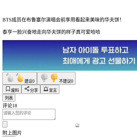
BTS成员在布鲁塞尔演唱会前享用看起来美味的华夫饼！
泰亨一脸兴奋地走向华夫饼的样子真可爱哈哈
建议
0
不建议
0
废料
分享
宣言
列表
评论
18
附上图片