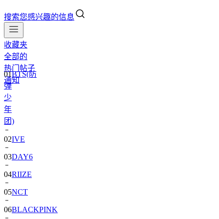
搜索您感兴趣的信息
收藏夹
全部的
01
BTS(防
热门帖子
弹
通知
少
年
团)
02
IVE
03
DAY6
04
RIIZE
05
NCT
06
BLACKPINK
07
TWS