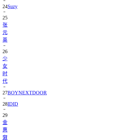
25
张
元
英
26
少
女
时
代
27
BOYNEXTDOOR
28
IDID
29
金
惠
奫
30