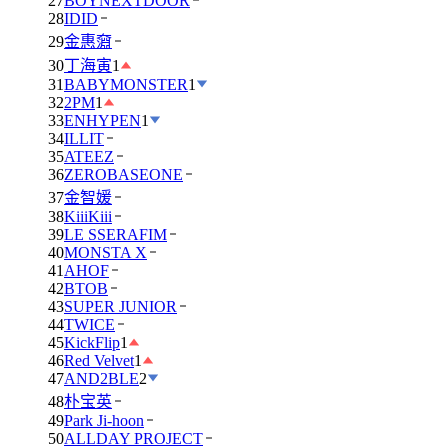
27
BOYNEXTDOOR
28
IDID
29
金惠奫
30
丁海寅
1
31
BABYMONSTER
1
32
2PM
1
33
ENHYPEN
1
34
ILLIT
35
ATEEZ
36
ZEROBASEONE
37
金智媛
38
KiiiKiii
39
LE SSERAFIM
40
MONSTA X
41
AHOF
42
BTOB
43
SUPER JUNIOR
44
TWICE
45
KickFlip
1
46
Red Velvet
1
47
AND2BLE
2
48
朴宝英
49
Park Ji-hoon
50
ALLDAY PROJECT