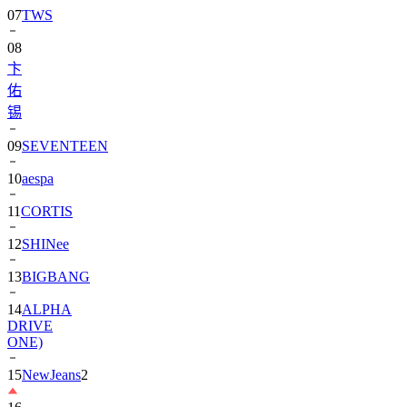
08
卞
佑
锡
09
SEVENTEEN
10
aespa
11
CORTIS
12
SHINee
13
BIGBANG
14
ALPHA
DRIVE
ONE)
15
NewJeans
2
16
朴