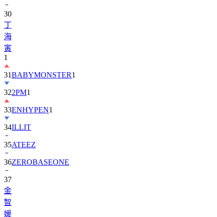
丁
海
寅
1
31
BABYMONSTER
1
32
2PM
1
33
ENHYPEN
1
34
ILLIT
35
ATEEZ
36
ZEROBASEONE
37
金
智
媛
38
KiiiKiii