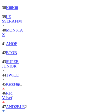
39
LE
SSERAFIM
40
MONSTA
X
41
AHOF
42
BTOB
43
SUPER
JUNIOR
44
TWICE
45
KickFlip
1
46
Red
Velvet
1
47
AND2BLE
2
48