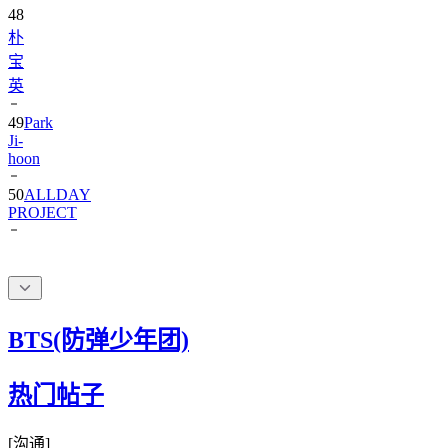
朴
宝
英
49
Park
Ji-
hoon
50
ALLDAY
PROJECT
BTS(防弹少年团)
热门帖子
[
沟通
]