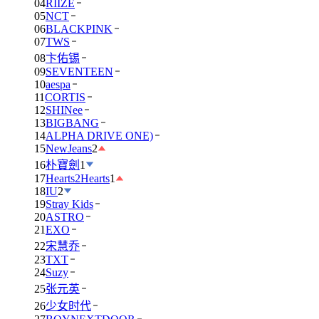
04
RIIZE
05
NCT
06
BLACKPINK
07
TWS
08
卞佑锡
09
SEVENTEEN
10
aespa
11
CORTIS
12
SHINee
13
BIGBANG
14
ALPHA DRIVE ONE)
15
NewJeans
2
16
朴寶劍
1
17
Hearts2Hearts
1
18
IU
2
19
Stray Kids
20
ASTRO
21
EXO
22
宋慧乔
23
TXT
24
Suzy
25
张元英
26
少女时代