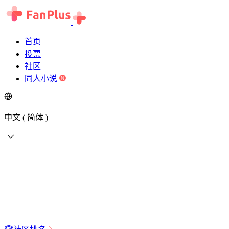
首页
投票
社区
同人小说
中文 ( 简体 )