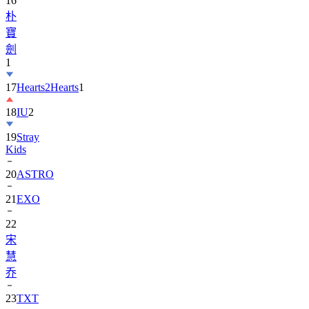
寶
劍
1
17
Hearts2Hearts
1
18
IU
2
19
Stray
Kids
20
ASTRO
21
EXO
22
宋
慧
乔
23
TXT
24
Suzy