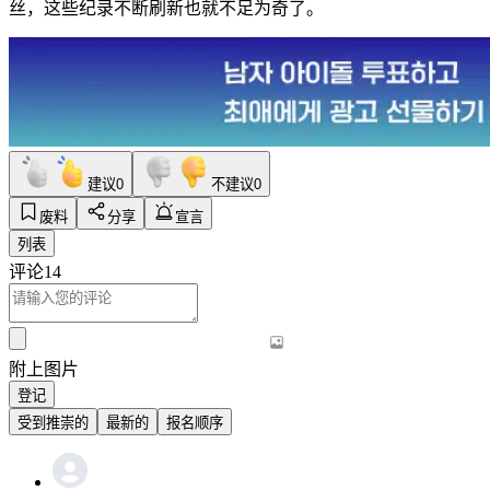
丝，这些纪录不断刷新也就不足为奇了。
建议
0
不建议
0
废料
分享
宣言
列表
评论
14
附上图片
登记
受到推崇的
最新的
报名顺序