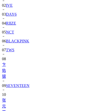
02
IVE
03
DAY6
04
RIIZE
05
NCT
06
BLACKPINK
07
TWS
08
卞
佑
锡
09
SEVENTEEN
10
张
元