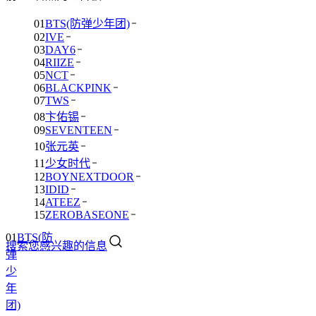
01
BTS(防弹少年团)
02
IVE
03
DAY6
04
RIIZE
05
NCT
06
BLACKPINK
07
TWS
08
卞佑锡
09
SEVENTEEN
10
张元英
11
少女时代
12
BOYNEXTDOOR
13
IDID
14
ATEEZ
15
ZEROBASEONE
01
BTS(防
搜索您感兴趣的信息
弹
少
年
团)