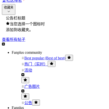
🏆
社区排名
收藏夹
公告栏标题
当您选择一个图标时
添加到收藏夹。
查看所有帖子
Fanplus community
Best popular (Best of best)
热门（实时）
活动
广告图片
公告
Fanplus