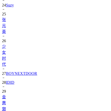
24
Suzy
25
张
元
英
26
少
女
时
代
27
BOYNEXTDOOR
28
IDID
29
金
惠
奫