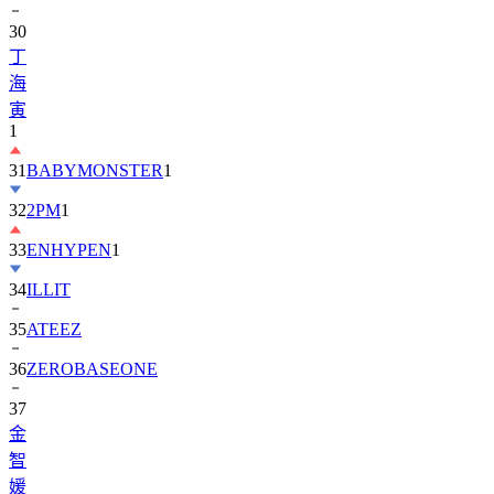
30
丁
海
寅
1
31
BABYMONSTER
1
32
2PM
1
33
ENHYPEN
1
34
ILLIT
35
ATEEZ
36
ZEROBASEONE
37
金
智
媛