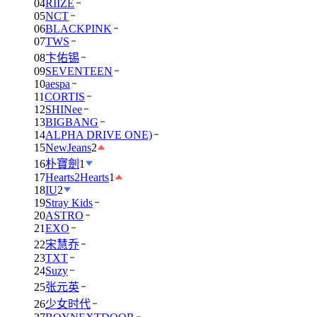
04
RIIZE
05
NCT
06
BLACKPINK
07
TWS
08
卞佑锡
09
SEVENTEEN
10
aespa
11
CORTIS
12
SHINee
13
BIGBANG
14
ALPHA DRIVE ONE)
15
NewJeans
2
16
朴寶劍
1
17
Hearts2Hearts
1
18
IU
2
19
Stray Kids
20
ASTRO
21
EXO
22
宋慧乔
23
TXT
24
Suzy
25
张元英
26
少女时代