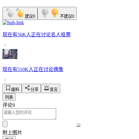
建议
0
不建议
0
现在有
56K人
正在讨论
名人投票
现在有
510K人
正在讨论
偶像
废料
分享
宣言
列表
评论
9
附上图片