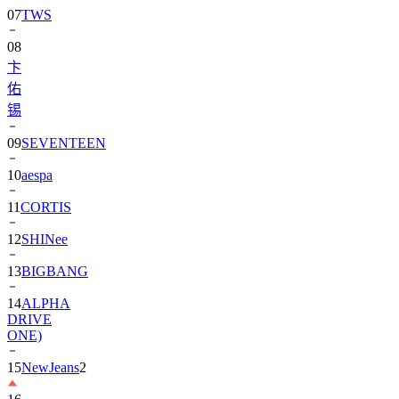
07
TWS
08
卞
佑
锡
09
SEVENTEEN
10
aespa
11
CORTIS
12
SHINee
13
BIGBANG
14
ALPHA
DRIVE
ONE)
15
NewJeans
2