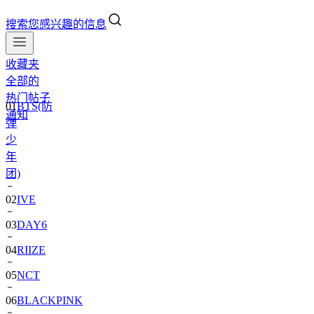
搜索您感兴趣的信息
收藏夹
全部的
热门帖子
01
BTS(防
通知
弹
少
年
团)
02
IVE
03
DAY6
04
RIIZE
05
NCT
06
BLACKPINK