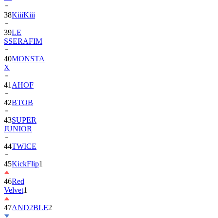
38
KiiiKiii
39
LE
SSERAFIM
40
MONSTA
X
41
AHOF
42
BTOB
43
SUPER
JUNIOR
44
TWICE
45
KickFlip
1
46
Red
Velvet
1
47
AND2BLE
2