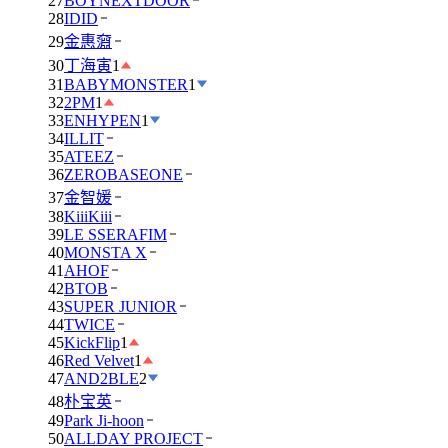
27
BOYNEXTDOOR
28
IDID
29
金惠奫
30
丁海寅
1
31
BABYMONSTER
1
32
2PM
1
33
ENHYPEN
1
34
ILLIT
35
ATEEZ
36
ZEROBASEONE
37
金智媛
38
KiiiKiii
39
LE SSERAFIM
40
MONSTA X
41
AHOF
42
BTOB
43
SUPER JUNIOR
44
TWICE
45
KickFlip
1
46
Red Velvet
1
47
AND2BLE
2
48
朴宝英
49
Park Ji-hoon
50
ALLDAY PROJECT