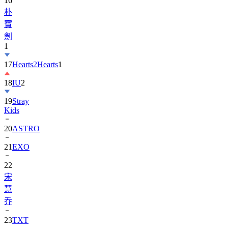
16
朴
寶
劍
1
17
Hearts2Hearts
1
18
IU
2
19
Stray
Kids
20
ASTRO
21
EXO
22
宋
慧
乔
23
TXT