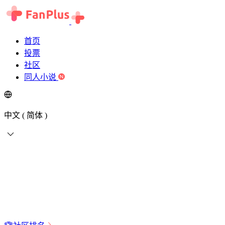
首页
投票
社区
同人小说
中文 ( 简体 )