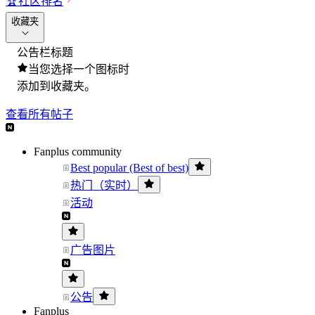
🏆
社区排名
收藏夹
公告栏标题
当您选择一个图标时
添加到收藏夹。
查看所有帖子
Fanplus community
Best popular (Best of best)
热门（实时）
活动
广告图片
公告
Fanplus