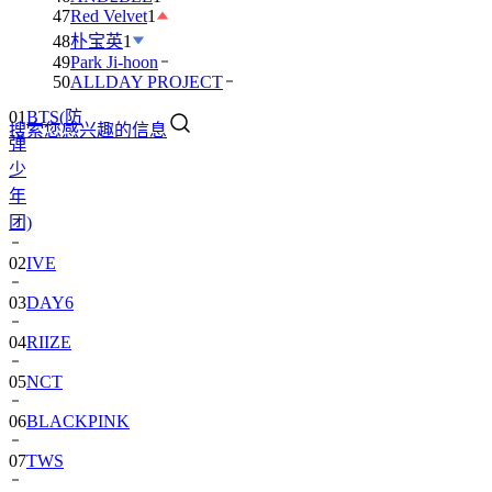
47
Red Velvet
1
48
朴宝英
1
49
Park Ji-hoon
50
ALLDAY PROJECT
01
BTS(防
搜索您感兴趣的信息
弹
少
年
团)
02
IVE
03
DAY6
04
RIIZE
05
NCT
06
BLACKPINK
07
TWS