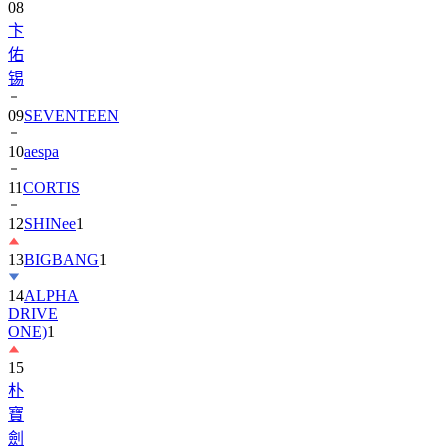
08
卞
佑
锡
09
SEVENTEEN
10
aespa
11
CORTIS
12
SHINee
1
13
BIGBANG
1
14
ALPHA
DRIVE
ONE)
1
15
朴
寶
劍