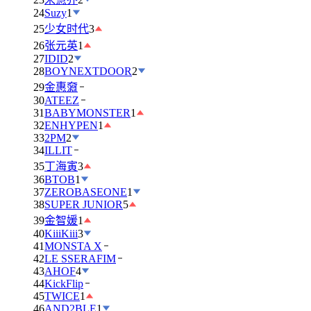
24
Suzy
1
25
少女时代
3
26
张元英
1
27
IDID
2
28
BOYNEXTDOOR
2
29
金惠奫
30
ATEEZ
31
BABYMONSTER
1
32
ENHYPEN
1
33
2PM
2
34
ILLIT
35
丁海寅
3
36
BTOB
1
37
ZEROBASEONE
1
38
SUPER JUNIOR
5
39
金智媛
1
40
KiiiKiii
3
41
MONSTA X
42
LE SSERAFIM
43
AHOF
4
44
KickFlip
45
TWICE
1
46
AND2BLE
1