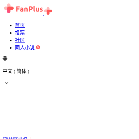
首页
投票
社区
同人小说
中文 ( 简体 )