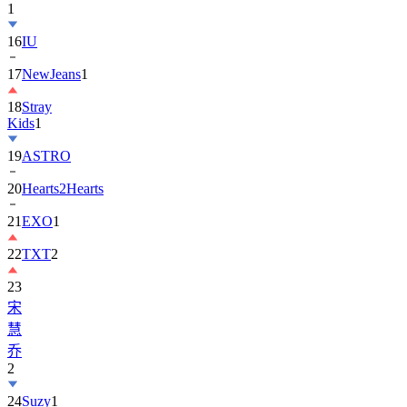
1
16
IU
17
NewJeans
1
18
Stray
Kids
1
19
ASTRO
20
Hearts2Hearts
21
EXO
1
22
TXT
2
23
宋
慧
乔
2
24
Suzy
1