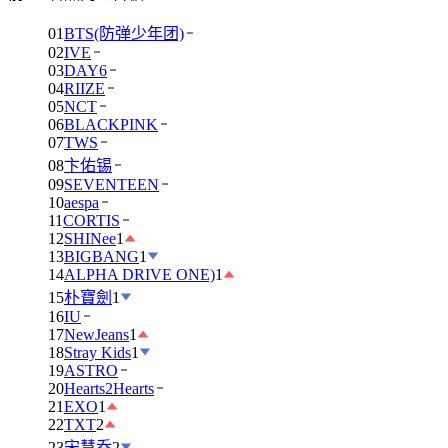
01
BTS(防弹少年团)
02
IVE
03
DAY6
04
RIIZE
05
NCT
06
BLACKPINK
07
TWS
08
卞佑锡
09
SEVENTEEN
10
aespa
11
CORTIS
12
SHINee
1
13
BIGBANG
1
14
ALPHA DRIVE ONE)
1
15
朴寶劍
1
16
IU
17
NewJeans
1
18
Stray Kids
1
19
ASTRO
20
Hearts2Hearts
21
EXO
1
22
TXT
2
23
宋慧乔
2