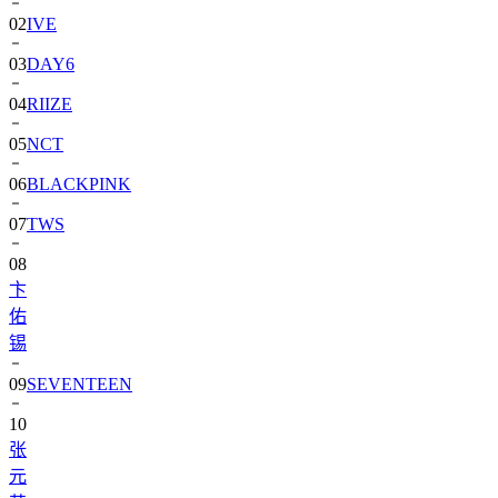
02
IVE
03
DAY6
04
RIIZE
05
NCT
06
BLACKPINK
07
TWS
08
卞
佑
锡
09
SEVENTEEN
10
张
元