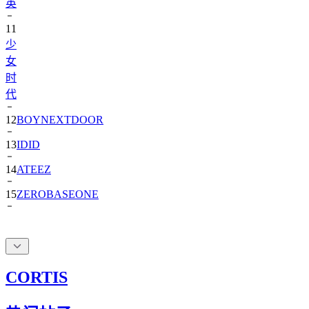
英
11
少
女
时
代
12
BOYNEXTDOOR
13
IDID
14
ATEEZ
15
ZEROBASEONE
CORTIS